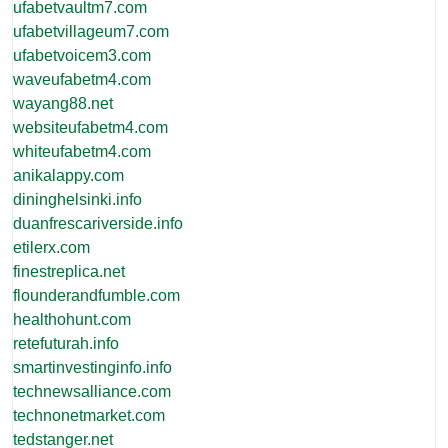
ufabetvaultm7.com
ufabetvillageum7.com
ufabetvoicem3.com
waveufabetm4.com
wayang88.net
websiteufabetm4.com
whiteufabetm4.com
anikalappy.com
dininghelsinki.info
duanfrescariverside.info
etilerx.com
finestreplica.net
flounderandfumble.com
healthohunt.com
retefuturah.info
smartinvestinginfo.info
technewsalliance.com
technonetmarket.com
tedstanger.net