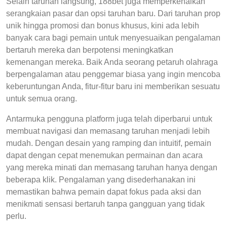
Selain taruhan langsung, 188bet juga memperkenalkan
serangkaian pasar dan opsi taruhan baru. Dari taruhan prop
unik hingga promosi dan bonus khusus, kini ada lebih
banyak cara bagi pemain untuk menyesuaikan pengalaman
bertaruh mereka dan berpotensi meningkatkan
kemenangan mereka. Baik Anda seorang petaruh olahraga
berpengalaman atau penggemar biasa yang ingin mencoba
keberuntungan Anda, fitur-fitur baru ini memberikan sesuatu
untuk semua orang.
Antarmuka pengguna platform juga telah diperbarui untuk
membuat navigasi dan memasang taruhan menjadi lebih
mudah. Dengan desain yang ramping dan intuitif, pemain
dapat dengan cepat menemukan permainan dan acara
yang mereka minati dan memasang taruhan hanya dengan
beberapa klik. Pengalaman yang disederhanakan ini
memastikan bahwa pemain dapat fokus pada aksi dan
menikmati sensasi bertaruh tanpa gangguan yang tidak
perlu.