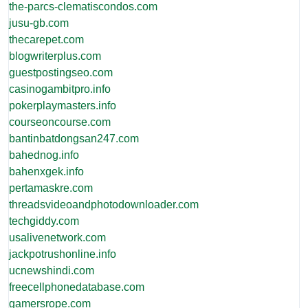
the-parcs-clematiscondos.com
jusu-gb.com
thecarepet.com
blogwriterplus.com
guestpostingseo.com
casinogambitpro.info
pokerplaymasters.info
courseoncourse.com
bantinbatdongsan247.com
bahednog.info
bahenxgek.info
pertamaskre.com
threadsvideoandphotodownloader.com
techgiddy.com
usalivenetwork.com
jackpotrushonline.info
ucnewshindi.com
freecellphonedatabase.com
gamersrope.com