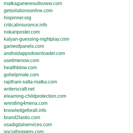
matkagameresultsview.com
getsolutionsonline.com
hispinner.org
criticalinsurance.info
nokariposter.com
kalyan-guessing-nightplay.com
gameofpanels.com
androidappsdownloader.com
usetimenow.com
healthblow.com
gohelpmate.com
rajdhani-satta-matka.com
writerscraft.net
elearning-childprotection.com
wrestling4mena.com
knowledgeforall.info
brand2lastio.com
usadigitalservices.com
socialhoppers.com