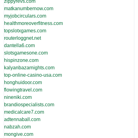
zippyrevs.com
matkanumbernow.com
myjobcirculars.com
healthmoreoverfitness.com
topslotxgames.com
routerloggnet.net
dantella6.com
slotsgamesone.com
hispinzone.com
kalyanbazarnights.com
top-online-casino-usa.com
honghuidoor.com
flowingtravel.com
nineniki.com
brandiospecialists.com
medicalcare7.com
adtennaball.com
nabzah.com
mongive.com