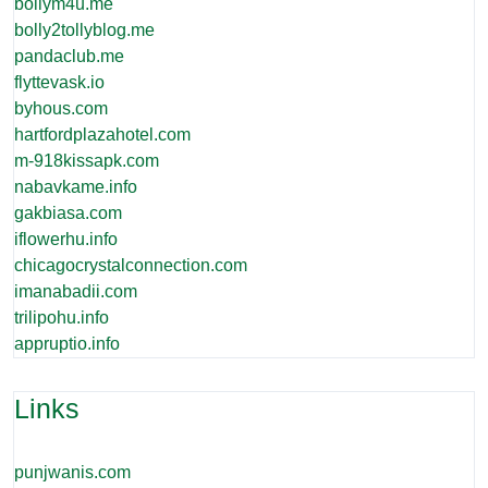
bollym4u.me
bolly2tollyblog.me
pandaclub.me
flyttevask.io
byhous.com
hartfordplazahotel.com
m-918kissapk.com
nabavkame.info
gakbiasa.com
iflowerhu.info
chicagocrystalconnection.com
imanabadii.com
trilipohu.info
appruptio.info
Links
punjwanis.com