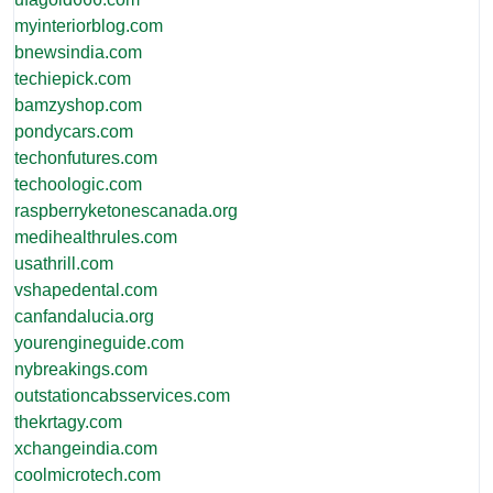
myinteriorblog.com
bnewsindia.com
techiepick.com
bamzyshop.com
pondycars.com
techonfutures.com
techoologic.com
raspberryketonescanada.org
medihealthrules.com
usathrill.com
vshapedental.com
canfandalucia.org
yourengineguide.com
nybreakings.com
outstationcabsservices.com
thekrtagy.com
xchangeindia.com
coolmicrotech.com