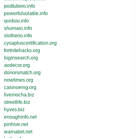
podtubeio.info
powerfulvolatile.info
qvidsio.info
shumaio.info
slotherio.info
cysapluscertification.org
fortnitehacks.org
loginsearch.org
aodecor.org
donorsmatch.org
nowtimes.org
casinoeing.org
livemocha.biz
streetlife.biz
hyves.biz
enoughinfo.net
pinhive.net
warnabet.net