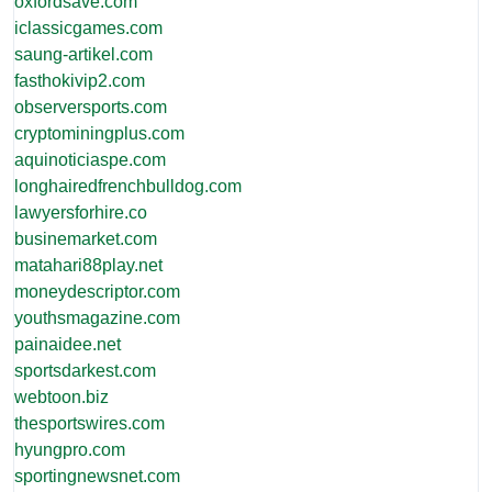
oxfordsave.com
iclassicgames.com
saung-artikel.com
fasthokivip2.com
observersports.com
cryptominingplus.com
aquinoticiaspe.com
longhairedfrenchbulldog.com
lawyersforhire.co
businemarket.com
matahari88play.net
moneydescriptor.com
youthsmagazine.com
painaidee.net
sportsdarkest.com
webtoon.biz
thesportswires.com
hyungpro.com
sportingnewsnet.com