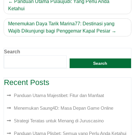
Post
Panduan Utama Pulaujudi: Yang Perlu Anda
navigation
Ketahui
Menemukan Daya Tarik Marina77: Destinasi yang
Wajib Dikunjungi bagi Penggemar Kapal Pesiar
Search
Search
Recent Posts
Panduan Utama Majestibet: Fitur dan Manfaat
Menemukan Saung4D: Masa Depan Game Online
Strategi Teratas untuk Menang di Juruscasino
Panduan Utama Plisbet: Semua yang Perlu Anda Ketahui