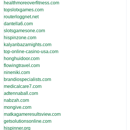
healthmoreoverfitness.com
topslotxgames.com
routerloggnet.net
dantella6.com
slotsgamesone.com
hispinzone.com
kalyanbazarnights.com
top-online-casino-usa.com
honghuidoor.com
flowingtravel.com
nineniki.com
brandiospecialists.com
medicalcare7.com
adtennaball.com
nabzah.com
mongive.com
matkagameresultsview.com
getsolutionsonline.com
hispinner.org