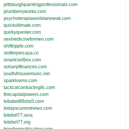
pittsburghpaintingprofessionals.com
plumberryworks.com
psychoterapiawioletanowak.com
quickultimate.com
quirkyquester.com
sexmedicineformen.com
shiftripple.com
slotterpercaya.co
smartcoolbox.com
sohanjitfinances.com
soulfulhousemusic.net
sparklooms.com
tacticalcontractingllc.com
thecapitalpowers.com
tobabet88slot3.com
todayscurrentnews.com
totobet77.asia
totobet77.org
trendingpublication.com