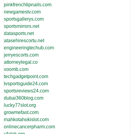
pinkfrenchtipnails.com
newgamestv.com
sportsgallerys.com
sportsmirrors.net
datasports.net
atasehirescortu.net
engineeringtechub.com
jerryescorts.com
attorneylegal.co
voomb.com
techgadgetpoint.com
tvsportsguide24.com
sportsreviews24.com
dubai360blog.com
lucky77slot.org
growmefast.com
mahkotahokislot.com
onlinecancerpharm.com
ufalek.org