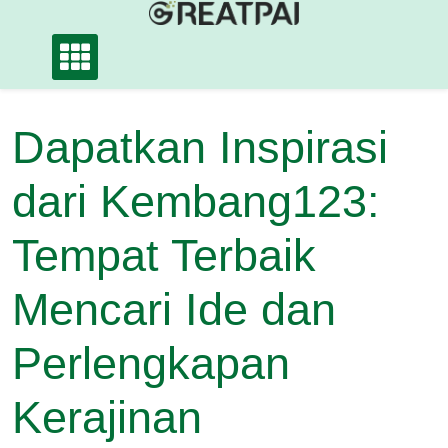
Skip
to
content
Dapatkan Inspirasi
dari Kembang123:
Tempat Terbaik
Mencari Ide dan
Perlengkapan
Kerajinan