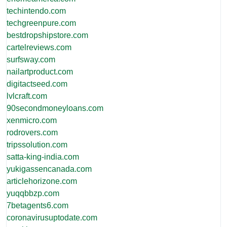
techintendo.com
techgreenpure.com
bestdropshipstore.com
cartelreviews.com
surfsway.com
nailartproduct.com
digitactseed.com
lvlcraft.com
90secondmoneyloans.com
xenmicro.com
rodrovers.com
tripssolution.com
satta-king-india.com
yukigassencanada.com
articlehorizone.com
yuqqbbzp.com
7betagents6.com
coronavirusuptodate.com