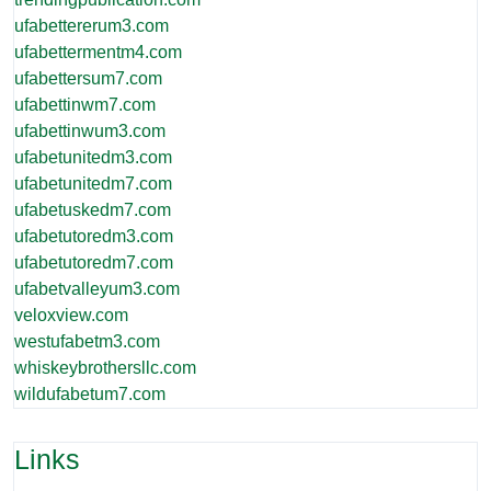
ufabettererum3.com
ufabettermentm4.com
ufabettersum7.com
ufabettinwm7.com
ufabettinwum3.com
ufabetunitedm3.com
ufabetunitedm7.com
ufabetuskedm7.com
ufabetutoredm3.com
ufabetutoredm7.com
ufabetvalleyum3.com
veloxview.com
westufabetm3.com
whiskeybrothersllc.com
wildufabetum7.com
Links