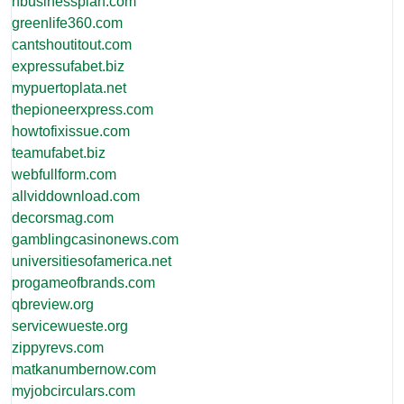
nbusinessplan.com
greenlife360.com
cantshoutitout.com
expressufabet.biz
mypuertoplata.net
thepioneerxpress.com
howtofixissue.com
teamufabet.biz
webfullform.com
allviddownload.com
decorsmag.com
gamblingcasinonews.com
universitiesofamerica.net
progameofbrands.com
qbreview.org
servicewueste.org
zippyrevs.com
matkanumbernow.com
myjobcirculars.com