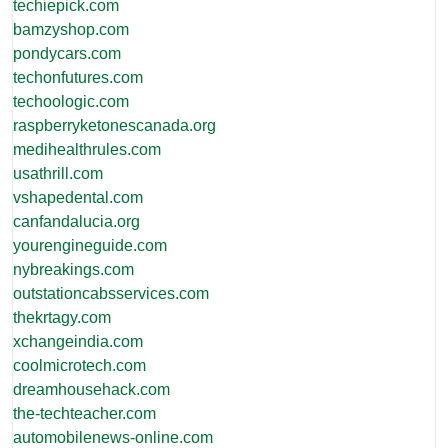
techiepick.com
bamzyshop.com
pondycars.com
techonfutures.com
techoologic.com
raspberryketonescanada.org
medihealthrules.com
usathrill.com
vshapedental.com
canfandalucia.org
yourengineguide.com
nybreakings.com
outstationcabsservices.com
thekrtagy.com
xchangeindia.com
coolmicrotech.com
dreamhousehack.com
the-techteacher.com
automobilenews-online.com