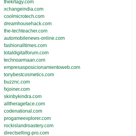
thekrtagy.com
xchangeindia.com
coolmicrotech.com
dreamhousehack.com
the-techteacher.com
automobilenews-online.com
fashionalltimes.com
totaldigitalforum.com
technoarmaan.com
empresasposicionamientoweb.com
tonybestcosmetics.com
buzznc.com
fxjoiner.com
skinbykindra.com
alltherageface.com
codenational.com
progameexplorer.com
rockislandroastery.com
directselling-pro.com