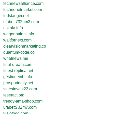
technewsalliance.com
technonetmarket.com
tedstanger.net
ufabett732um3.com
uskola.info
wagonpaints.info
waitfornext.com
clearvisionmarketing.co
quantum-code.co
whatnews.me
final-dream.com
finest-replica.net
gestioneinh.info
prosportdaily.net
salesinvest22.com
teseract.org
trendy-ama-shop.com
ufabett732m7.com
visiofood.com