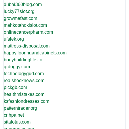
dubai360blog.com
lucky77slot.org
growmefast.com
mahkotahokislot.com
onlinecancerpharm.com
ufalek.org
mattress-disposal.com
happyflooringandcabinets.com
bodybuildinglife.co
qrdoggy.com
technologygud.com
realshocknews.com
pickgb.com
healthmistakes.com
ksfashiondresses.com
patterntrader.org
cnhpa.net
sitalotus.com
supernotes.org