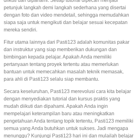
diikuti dan dipahami. Setiap tutorial dipecah menjadi
petunjuk langkah demi langkah sederhana yang disertai
dengan foto dan video mendetail, sehingga memudahkan
siapa saja untuk mengikuti dan belajar sesuai kecepatan
mereka sendiri.
Fitur utama lainnya dari Pasti123 adalah komunitas pakar
dan instruktur yang siap memberikan dukungan dan
bimbingan kepada pelajar. Apakah Anda memiliki
pertanyaan tentang proyek tertentu atau memerlukan
bantuan untuk memecahkan masalah teknik memasak,
para ahli di Pasti123 selalu siap membantu.
Secara keseluruhan, Pasti123 merevolusi cara kita belajar
dengan menyediakan tutorial dan kursus praktis yang
mudah diikuti dan dipahami. Apakah Anda ingin
mempelajari keterampilan baru atau meningkatkan
pengetahuan Anda tentang topik tertentu, Pasti123 memiliki
semua yang Anda butuhkan untuk sukses. Jadi mengapa
menunggu? Kunjungi Pasti123 hari ini dan mulailah belajar