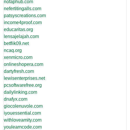
nofaphub.com
nefertitingalls.com
patsyscreations.com
income4proof.com
educaritas.org
lensajelajah.com
betflik09.net
ncaq.org
xenmicro.com
onlineshopera.com
dartyfresh.com
lewisenterprises.net
pcsoftwarefree.org
dailylinking.com
dnafyx.com
giocolenuvole.com
iyouessential.com
withloveamity.com
youlearncode.com