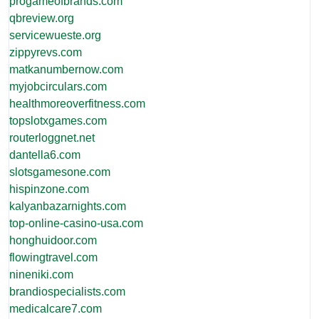
progameofbrands.com
qbreview.org
servicewueste.org
zippyrevs.com
matkanumbernow.com
myjobcirculars.com
healthmoreoverfitness.com
topslotxgames.com
routerloggnet.net
dantella6.com
slotsgamesone.com
hispinzone.com
kalyanbazarnights.com
top-online-casino-usa.com
honghuidoor.com
flowingtravel.com
nineniki.com
brandiospecialists.com
medicalcare7.com