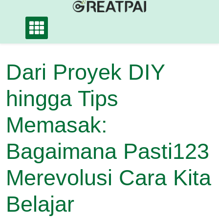
Skip
to
content
Dari Proyek DIY
hingga Tips
Memasak:
Bagaimana Pasti123
Merevolusi Cara Kita
Belajar