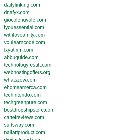
dailylinking.com
dnafyx.com
giocolenuvole.com
iyouessential.com
withloveamity.com
youlearncode.com
fxyatirim.com
abbuguide.com
technologyresult.com
webhostingoffers.org
whatszow.com
ehomeamerca.com
techintendo.com
techgreenpure.com
bestdropshipstore.com
cartelreviews.com
surfsway.com
nailartproduct.com
digitactseed.com