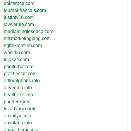
dokteroce.com
journal-francais.com
justintv10.com
lawyerule.com
mediamingleseaco.com
mtsmarketingblog.com
nghekiemtien.com
wasirku.com
tejas24.com
poolturbo.com
prachestait.com
artforafghans.info
airvendio.info
healthexe.info
puretecx.info
tecadvance.info
aminityio.info
amiolahu.info
ampacheme.info