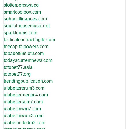
slotterpercaya.co
smartcoolbox.com
sohanjitfinances.com
soulfulhousemusic.net
sparklooms.com
tacticalcontractingllc.com
thecapitalpowers.com
tobabet88slot3.com
todayscurrentnews.com
totobet77.asia
totobet77.org
trendingpublication.com
ufabettererum3.com
ufabettermentm4.com
ufabettersum7.com
ufabettinwm7.com
ufabettinwum3.com
ufabetunitedm3.com