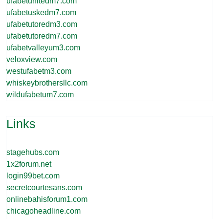
ufabetunitedm7.com
ufabetuskedm7.com
ufabetutoredm3.com
ufabetutoredm7.com
ufabetvalleyum3.com
veloxview.com
westufabetm3.com
whiskeybrothersllc.com
wildufabetum7.com
Links
stagehubs.com
1x2forum.net
login99bet.com
secretcourtesans.com
onlinebahisforum1.com
chicagoheadline.com