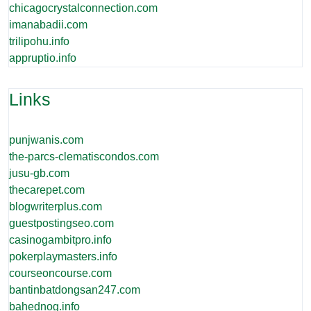
chicagocrystalconnection.com
imanabadii.com
trilipohu.info
appruptio.info
Links
punjwanis.com
the-parcs-clematiscondos.com
jusu-gb.com
thecarepet.com
blogwriterplus.com
guestpostingseo.com
casinogambitpro.info
pokerplaymasters.info
courseoncourse.com
bantinbatdongsan247.com
bahednog.info