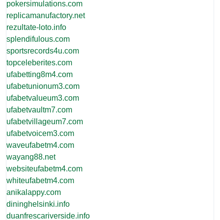
pokersimulations.com
replicamanufactory.net
rezultate-loto.info
splendifulous.com
sportsrecords4u.com
topceleberites.com
ufabetting8m4.com
ufabetunionum3.com
ufabetvalueum3.com
ufabetvaultm7.com
ufabetvillageum7.com
ufabetvoicem3.com
waveufabetm4.com
wayang88.net
websiteufabetm4.com
whiteufabetm4.com
anikalappy.com
dininghelsinki.info
duanfrescariverside.info