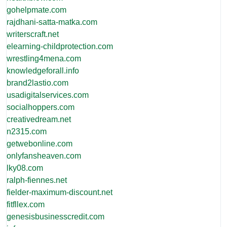
gohelpmate.com
rajdhani-satta-matka.com
writerscraft.net
elearning-childprotection.com
wrestling4mena.com
knowledgeforall.info
brand2lastio.com
usadigitalservices.com
socialhoppers.com
creativedream.net
n2315.com
getwebonline.com
onlyfansheaven.com
lky08.com
ralph-fiennes.net
fielder-maximum-discount.net
fitfllex.com
genesisbusinesscredit.com