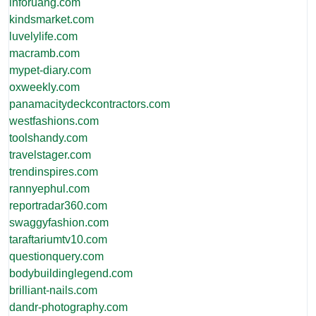
inforuang.com
kindsmarket.com
luvelylife.com
macramb.com
mypet-diary.com
oxweekly.com
panamacitydeckcontractors.com
westfashions.com
toolshandy.com
travelstager.com
trendinspires.com
rannyephul.com
reportradar360.com
swaggyfashion.com
taraftariumtv10.com
questionquery.com
bodybuildinglegend.com
brilliant-nails.com
dandr-photography.com