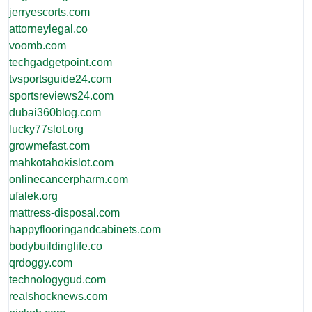
jerryescorts.com
attorneylegal.co
voomb.com
techgadgetpoint.com
tvsportsguide24.com
sportsreviews24.com
dubai360blog.com
lucky77slot.org
growmefast.com
mahkotahokislot.com
onlinecancerpharm.com
ufalek.org
mattress-disposal.com
happyflooringandcabinets.com
bodybuildinglife.co
qrdoggy.com
technologygud.com
realshocknews.com