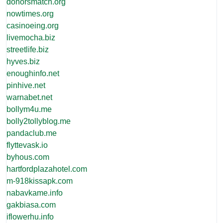
donorsmatch.org
nowtimes.org
casinoeing.org
livemocha.biz
streetlife.biz
hyves.biz
enoughinfo.net
pinhive.net
warnabet.net
bollym4u.me
bolly2tollyblog.me
pandaclub.me
flyttevask.io
byhous.com
hartfordplazahotel.com
m-918kissapk.com
nabavkame.info
gakbiasa.com
iflowerhu.info