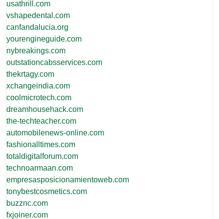
usathrill.com
vshapedental.com
canfandalucia.org
yourengineguide.com
nybreakings.com
outstationcabsservices.com
thekrtagy.com
xchangeindia.com
coolmicrotech.com
dreamhousehack.com
the-techteacher.com
automobilenews-online.com
fashionalltimes.com
totaldigitalforum.com
technoarmaan.com
empresasposicionamientoweb.com
tonybestcosmetics.com
buzznc.com
fxjoiner.com