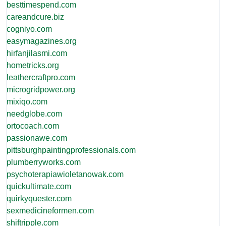
besttimespend.com
careandcure.biz
cogniyo.com
easymagazines.org
hirfanjilasmi.com
hometricks.org
leathercraftpro.com
microgridpower.org
mixiqo.com
needglobe.com
ortocoach.com
passionawe.com
pittsburghpaintingprofessionals.com
plumberryworks.com
psychoterapiawioletanowak.com
quickultimate.com
quirkyquester.com
sexmedicineformen.com
shiftripple.com