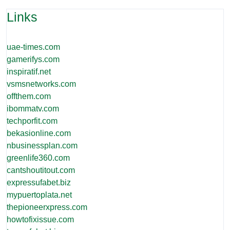
Links
uae-times.com
gamerifys.com
inspiratif.net
vsmsnetworks.com
offthem.com
ibommatv.com
techporfit.com
bekasionline.com
nbusinessplan.com
greenlife360.com
cantshoutitout.com
expressufabet.biz
mypuertoplata.net
thepioneerxpress.com
howtofixissue.com