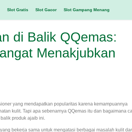
Slot Gratis
Slot Gacor
Slot Gampang Menang
n di Balik QQemas:
Sangat Menakjubkan
usioner yang mendapatkan popularitas karena kemampuannya
atan kulit. Tapi apa sebenarnya QQemas itu dan bagaimana c
balik produk ajaib ini.
ang bekerja sama untuk mengatasi berbagai masalah kulit da