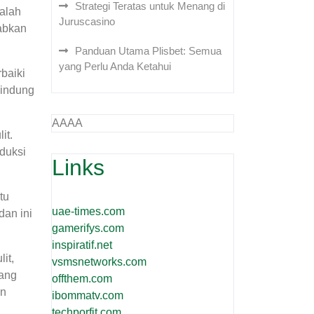
Strategi Teratas untuk Menang di
alah
Juruscasino
abkan
Panduan Utama Plisbet: Semua
yang Perlu Anda Ketahui
baiki
lindung
AAAA
it.
duksi
Links
tu
uae-times.com
dan ini
gamerifys.com
inspiratif.net
it,
vsmsnetworks.com
yang
offthem.com
an
ibommatv.com
techporfit.com