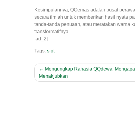
Kesimpulannya, QQemas adalah pusat perawat
secara ilmiah untuk memberikan hasil nyata pad
tanda-tanda penuaan, atau meratakan warna k
transformatifnya!
[ad_2]
Tags:
slot
Post
Mengungkap Rahasia QQdewa: Mengapa I
Menakjubkan
navigation