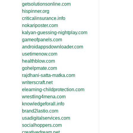
getsolutionsonline.com
hispinner.org
criticalinsurance.info
nokariposter.com
kalyan-guessing-nightplay.com
gameofpanels.com
androidappsdownloader.com
usetimenow.com
healthblow.com
gohelpmate.com
rajdhani-satta-matka.com
writerscraft.net
elearning-childprotection.com
wrestling4mena.com
knowledgeforall.info
brand2lastio.com
usadigitalservices.com
socialhoppers.com
creativedream.net