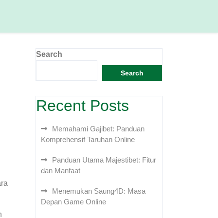
Search
Search
Recent Posts
Memahami Gajibet: Panduan
Komprehensif Taruhan Online
Panduan Utama Majestibet: Fitur
dan Manfaat
ara
Menemukan Saung4D: Masa
Depan Game Online
n