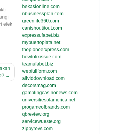
bekasionline.com
kti
nbusinessplan.com
rangi
greenlife360.com
i efek
cantshoutitout.com
expressufabet.biz
mypuertoplata.net
thepioneerxpress.com
howtofixissue.com
teamufabet.biz
takan
webfullform.com
o?
allviddownload.com
decorsmag.com
gamblingcasinonews.com
universitiesofamerica.net
progameofbrands.com
qbreview.org
servicewueste.org
zippyrevs.com