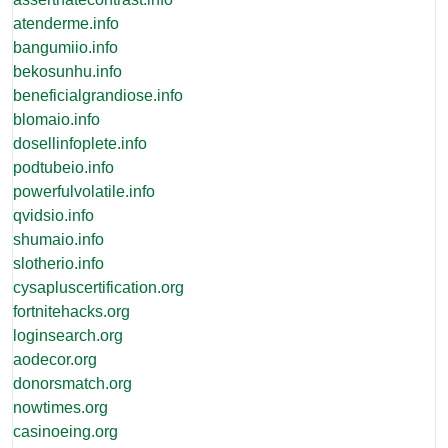
atenderme.info
bangumiio.info
bekosunhu.info
beneficialgrandiose.info
blomaio.info
dosellinfoplete.info
podtubeio.info
powerfulvolatile.info
qvidsio.info
shumaio.info
slotherio.info
cysapluscertification.org
fortnitehacks.org
loginsearch.org
aodecor.org
donorsmatch.org
nowtimes.org
casinoeing.org