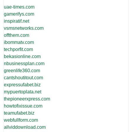
uae-times.com
gamerifys.com
inspiratif.net
vsmsnetworks.com
offthem.com
ibommatv.com
techporfit.com
bekasionline.com
nbusinessplan.com
greenlife360.com
cantshoutitout.com
expressufabet.biz
mypuertoplata.net
thepioneerxpress.com
howtofixissue.com
teamufabet.biz
webfullform.com
allviddownload.com