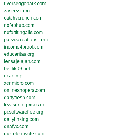
riversedgepark.com
zaseez.com
catchycrunch.com
nofaphub.com
nefertitingalls.com
patsyscreations.com
income4proof.com
educaritas.org
lensajelajah.com
betflik09.net
ncaq.org
xenmicro.com
onlineshopera.com
dartyfresh.com
lewisenterprises.net
pcsoftwarefree.org
dailylinking.com
dnafyx.com
giocolenuvole.com