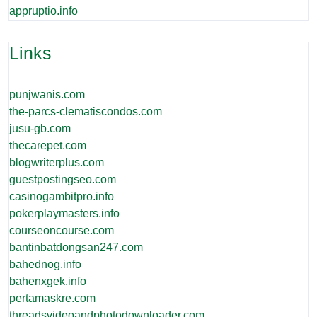
appruptio.info
Links
punjwanis.com
the-parcs-clematiscondos.com
jusu-gb.com
thecarepet.com
blogwriterplus.com
guestpostingseo.com
casinogambitpro.info
pokerplaymasters.info
courseoncourse.com
bantinbatdongsan247.com
bahednog.info
bahenxgek.info
pertamaskre.com
threadsvideoandphotodownloader.com