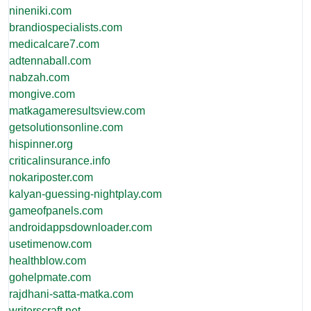
nineniki.com
brandiospecialists.com
medicalcare7.com
adtennaball.com
nabzah.com
mongive.com
matkagameresultsview.com
getsolutionsonline.com
hispinner.org
criticalinsurance.info
nokariposter.com
kalyan-guessing-nightplay.com
gameofpanels.com
androidappsdownloader.com
usetimenow.com
healthblow.com
gohelpmate.com
rajdhani-satta-matka.com
writerscraft.net