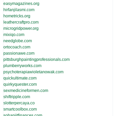
easymagazines.org
hirfanjilasmi.com
hometricks.org
leathercraftpro.com
microgridpower.org
mixiqo.com
needglobe.com
ortocoach.com
passionawe.com
pittsburghpaintingprofessionals.com
plumberryworks.com
psychoterapiawioletanowak.com
quickultimate.com
quirkyquester.com
sexmedicineformen.com
shiftripple.com
slotterpercaya.co
smartcoolbox.com
sohanjitfinances.com