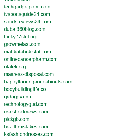
techgadgetpoint.com
tvsportsguide24.com
sportsreviews24.com
dubai360blog.com
lucky77slot.org
growmefast.com
mahkotahokislot.com
onlinecancerpharm.com
ufalek.org
mattress-disposal.com
happyflooringandcabinets.com
bodybuildinglife.co
qrdoggy.com
technologygud.com
realshocknews.com
pickgb.com
healthmistakes.com
ksfashiondresses.com