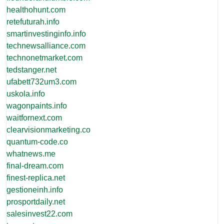
healthohunt.com
retefuturah.info
smartinvestinginfo.info
technewsalliance.com
technonetmarket.com
tedstanger.net
ufabett732um3.com
uskola.info
wagonpaints.info
waitfornext.com
clearvisionmarketing.co
quantum-code.co
whatnews.me
final-dream.com
finest-replica.net
gestioneinh.info
prosportdaily.net
salesinvest22.com