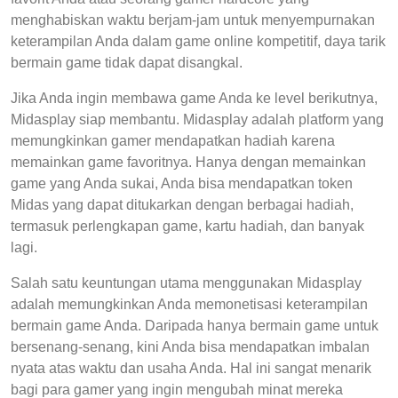
menghabiskan waktu berjam-jam untuk menyempurnakan
keterampilan Anda dalam game online kompetitif, daya tarik
bermain game tidak dapat disangkal.
Jika Anda ingin membawa game Anda ke level berikutnya,
Midasplay siap membantu. Midasplay adalah platform yang
memungkinkan gamer mendapatkan hadiah karena
memainkan game favoritnya. Hanya dengan memainkan
game yang Anda sukai, Anda bisa mendapatkan token
Midas yang dapat ditukarkan dengan berbagai hadiah,
termasuk perlengkapan game, kartu hadiah, dan banyak
lagi.
Salah satu keuntungan utama menggunakan Midasplay
adalah memungkinkan Anda memonetisasi keterampilan
bermain game Anda. Daripada hanya bermain game untuk
bersenang-senang, kini Anda bisa mendapatkan imbalan
nyata atas waktu dan usaha Anda. Hal ini sangat menarik
bagi para gamer yang ingin mengubah minat mereka