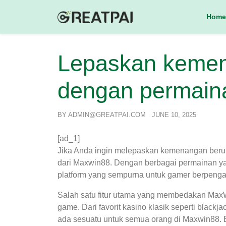
Skip
Home
to
content
Lepaskan kemen
dengan permain
BY
ADMIN@GREATPAI.COM
JUNE 10, 2025
[ad_1]
Jika Anda ingin melepaskan kemenangan berunt
dari Maxwin88. Dengan berbagai permainan y
platform yang sempurna untuk gamer berpeng
Salah satu fitur utama yang membedakan MaxWi
game. Dari favorit kasino klasik seperti blackj
ada sesuatu untuk semua orang di Maxwin88. B