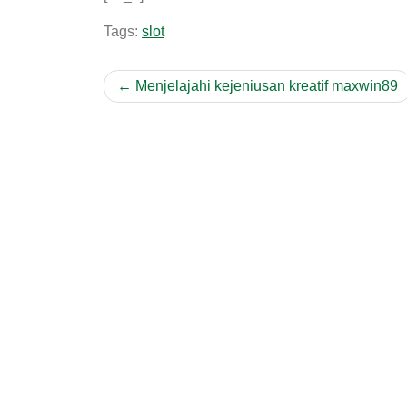
Tags:
slot
Post
Menjelajahi kejeniusan kreatif maxwin89
navigation