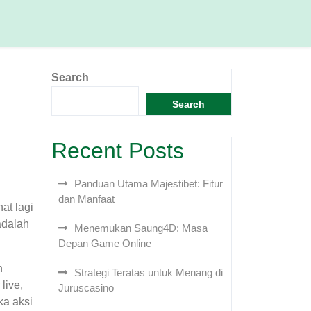
Search
Search
Recent Posts
Panduan Utama Majestibet: Fitur
dan Manfaat
at lagi
adalah
Menemukan Saung4D: Masa
Depan Game Online
n
Strategi Teratas untuk Menang di
live,
Juruscasino
ka aksi