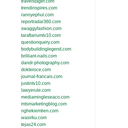
travelstager.com
trendinspires.com
rannyephul.com
reportradar360.com
swaggyfashion.com
taraftariumtv10.com
questionquery.com
bodybuildinglegend.com
brilliant-nails.com
dandr-photography.com
dokteroce.com
journal-francais.com
justintv10.com
lawyerule.com
mediamingleseaco.com
mtsmarketingblog.com
nghekiemtien.com
wasirku.com
tejas24.com