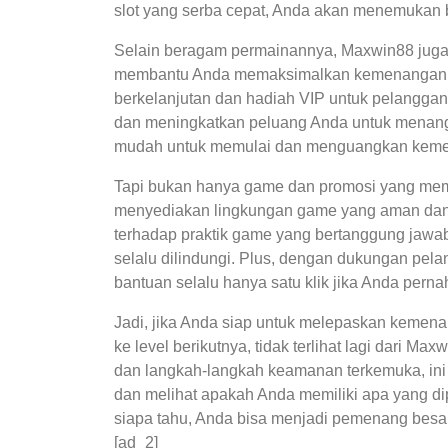
slot yang serba cepat, Anda akan menemukan 
Selain beragam permainannya, Maxwin88 juga
membantu Anda memaksimalkan kemenangan An
berkelanjutan dan hadiah VIP untuk pelanggan
dan meningkatkan peluang Anda untuk menang 
mudah untuk memulai dan menguangkan kemena
Tapi bukan hanya game dan promosi yang memb
menyediakan lingkungan game yang aman dan a
terhadap praktik game yang bertanggung jawa
selalu dilindungi. Plus, dengan dukungan pelan
bantuan selalu hanya satu klik jika Anda pern
Jadi, jika Anda siap untuk melepaskan keme
ke level berikutnya, tidak terlihat lagi dari 
dan langkah-langkah keamanan terkemuka, ini
dan melihat apakah Anda memiliki apa yang dipe
siapa tahu, Anda bisa menjadi pemenang besar
[ad_2]