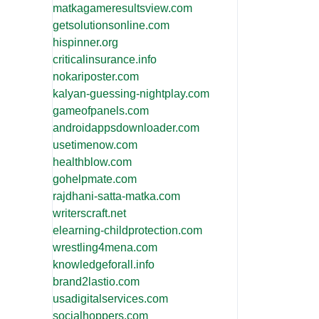
matkagameresultsview.com
getsolutionsonline.com
hispinner.org
criticalinsurance.info
nokariposter.com
kalyan-guessing-nightplay.com
gameofpanels.com
androidappsdownloader.com
usetimenow.com
healthblow.com
gohelpmate.com
rajdhani-satta-matka.com
writerscraft.net
elearning-childprotection.com
wrestling4mena.com
knowledgeforall.info
brand2lastio.com
usadigitalservices.com
socialhoppers.com