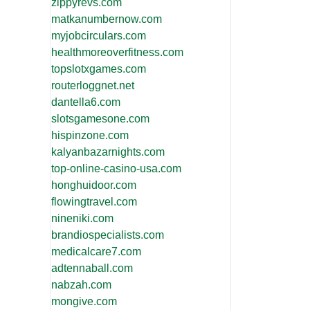
zippyrevs.com
matkanumbernow.com
myjobcirculars.com
healthmoreoverfitness.com
topslotxgames.com
routerloggnet.net
dantella6.com
slotsgamesone.com
hispinzone.com
kalyanbazarnights.com
top-online-casino-usa.com
honghuidoor.com
flowingtravel.com
nineniki.com
brandiospecialists.com
medicalcare7.com
adtennaball.com
nabzah.com
mongive.com