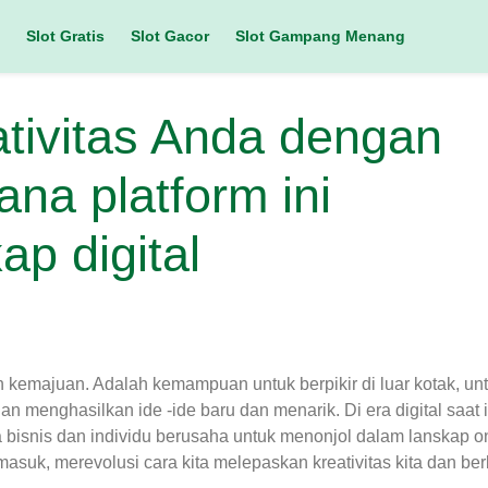
Slot Gratis
Slot Gacor
Slot Gampang Menang
tivitas Anda dengan
na platform ini
ap digital
n kemajuan. Adalah kemampuan untuk berpikir di luar kotak, un
an menghasilkan ide -ide baru dan menarik. Di era digital saat i
ka bisnis dan individu berusaha untuk menonjol dalam lanskap o
 masuk, merevolusi cara kita melepaskan kreativitas kita dan be