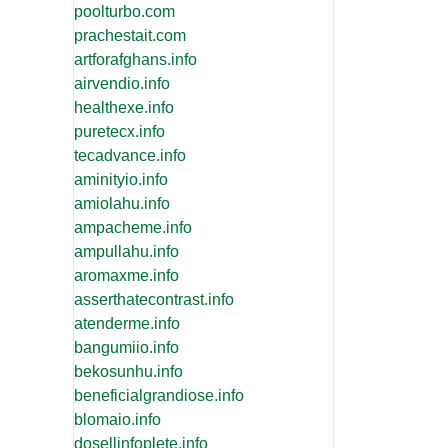
poolturbo.com
prachestait.com
artforafghans.info
airvendio.info
healthexe.info
puretecx.info
tecadvance.info
aminityio.info
amiolahu.info
ampacheme.info
ampullahu.info
aromaxme.info
asserthatecontrast.info
atenderme.info
bangumiio.info
bekosunhu.info
beneficialgrandiose.info
blomaio.info
dosellinfoplete.info