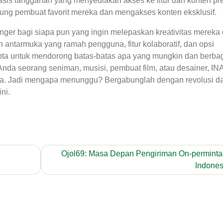
is langganan yang menyediakan akses ke fitur dan konten pr
g pembuat favorit mereka dan mengakses konten eksklusif.
ger bagi siapa pun yang ingin melepaskan kreativitas mereka
 antarmuka yang ramah pengguna, fitur kolaboratif, dan opsi
ipta untuk mendorong batas-batas apa yang mungkin dan berba
nda seorang seniman, musisi, pembuat film, atau desainer, IN
nda. Jadi mengapa menunggu? Bergabunglah dengan revolusi d
ni.
Ojol69: Masa Depan Pengiriman On-perminta
Indones