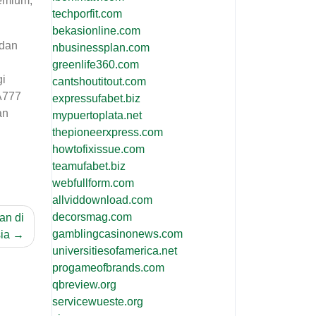
emium,
techporfit.com
bekasionline.com
 dan
nbusinessplan.com
greenlife360.com
gi
cantshoutitout.com
A777
expressufabet.biz
an
mypuertoplata.net
thepioneerxpress.com
howtofixissue.com
teamufabet.biz
webfullform.com
allviddownload.com
decorsmag.com
an di
gamblingcasinonews.com
ia
universitiesofamerica.net
progameofbrands.com
qbreview.org
servicewueste.org