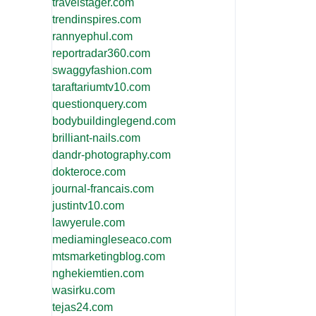
travelstager.com
trendinspires.com
rannyephul.com
reportradar360.com
swaggyfashion.com
taraftariumtv10.com
questionquery.com
bodybuildinglegend.com
brilliant-nails.com
dandr-photography.com
dokteroce.com
journal-francais.com
justintv10.com
lawyerule.com
mediamingleseaco.com
mtsmarketingblog.com
nghekiemtien.com
wasirku.com
tejas24.com