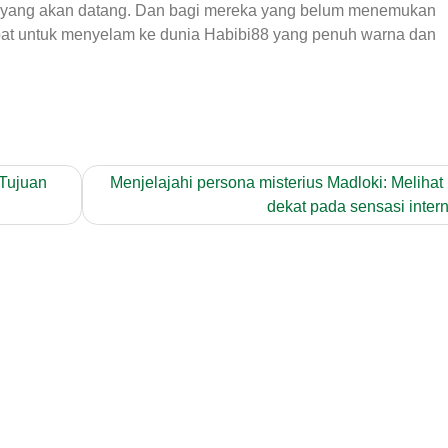
un yang akan datang. Dan bagi mereka yang belum menemukan
pat untuk menyelam ke dunia Habibi88 yang penuh warna dan
Tujuan
Menjelajahi persona misterius Madloki: Melihat 
dekat pada sensasi intern