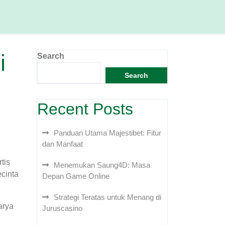
i
Search
Search
Recent Posts
Panduan Utama Majestibet: Fitur
dan Manfaat
tis
Menemukan Saung4D: Masa
cinta
Depan Game Online
Strategi Teratas untuk Menang di
arya
Juruscasino