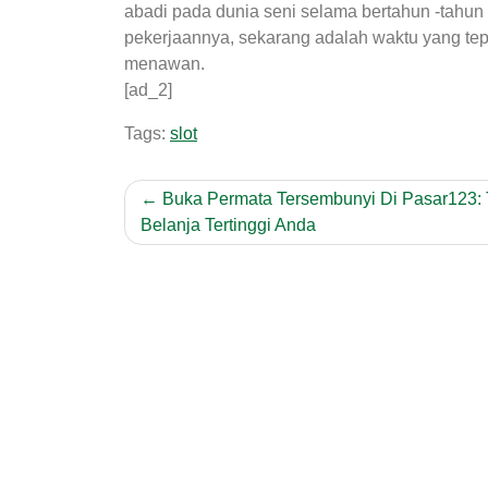
abadi pada dunia seni selama bertahun -tah
pekerjaannya, sekarang adalah waktu yang te
menawan.
[ad_2]
Tags:
slot
Post
Buka Permata Tersembunyi Di Pasar123: 
Belanja Tertinggi Anda
navigation