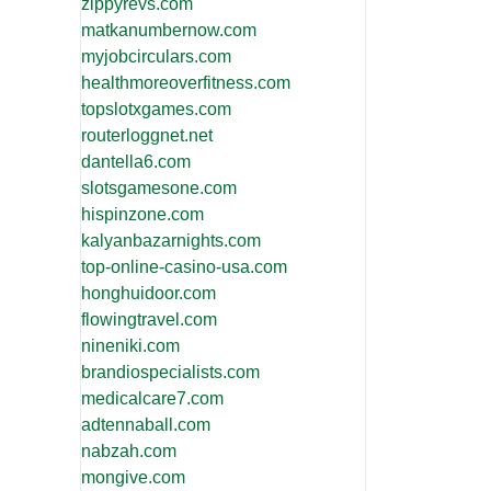
zippyrevs.com
matkanumbernow.com
myjobcirculars.com
healthmoreoverfitness.com
topslotxgames.com
routerloggnet.net
dantella6.com
slotsgamesone.com
hispinzone.com
kalyanbazarnights.com
top-online-casino-usa.com
honghuidoor.com
flowingtravel.com
nineniki.com
brandiospecialists.com
medicalcare7.com
adtennaball.com
nabzah.com
mongive.com