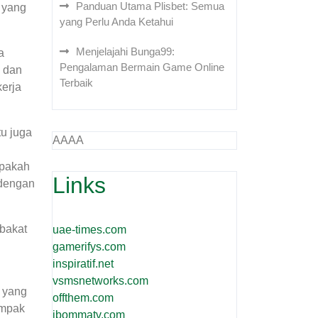
Panduan Utama Plisbet: Semua
 yang
yang Perlu Anda Ketahui
Menjelajahi Bunga99:
a
Pengalaman Bermain Game Online
i dan
Terbaik
erja
tu juga
AAAA
Apakah
Links
 dengan
bakat
uae-times.com
gamerifys.com
inspiratif.net
vsmsnetworks.com
a yang
offthem.com
ampak
ibommatv.com