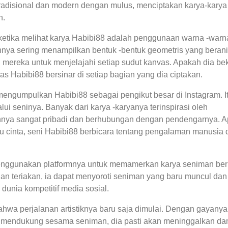
disional dan modern dengan mulus, menciptakan karya-karya
n.
 ketika melihat karya Habibi88 adalah penggunaan warna -warn
nnya sering menampilkan bentuk -bentuk geometris yang beran
ereka untuk menjelajahi setiap sudut kanvas. Apakah dia bek
 khas Habibi88 bersinar di setiap bagian yang dia ciptakan.
 mengumpulkan Habibi88 sebagai pengikut besar di Instagram. I
 seninya. Banyak dari karya -karyanya terinspirasi oleh
nnya sangat pribadi dan berhubungan dengan pendengarnya. 
au cinta, seni Habibi88 berbicara tentang pengalaman manusia
 menggunakan platformnya untuk memamerkan karya seniman ber
 dan teriakan, ia dapat menyoroti seniman yang baru muncul dan
nia kompetitif media sosial.
bahwa perjalanan artistiknya baru saja dimulai. Dengan gayany
uk mendukung sesama seniman, dia pasti akan meninggalkan d