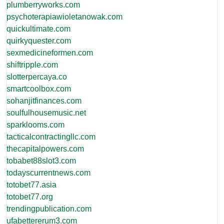
plumberryworks.com
psychoterapiawioletanowak.com
quickultimate.com
quirkyquester.com
sexmedicineformen.com
shiftripple.com
slotterpercaya.co
smartcoolbox.com
sohanjitfinances.com
soulfulhousemusic.net
sparklooms.com
tacticalcontractingllc.com
thecapitalpowers.com
tobabet88slot3.com
todayscurrentnews.com
totobet77.asia
totobet77.org
trendingpublication.com
ufabettererum3.com