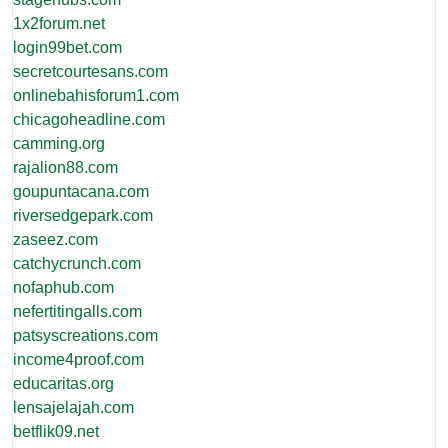
1x2forum.net
login99bet.com
secretcourtesans.com
onlinebahisforum1.com
chicagoheadline.com
camming.org
rajalion88.com
goupuntacana.com
riversedgepark.com
zaseez.com
catchycrunch.com
nofaphub.com
nefertitingalls.com
patsyscreations.com
income4proof.com
educaritas.org
lensajelajah.com
betflik09.net