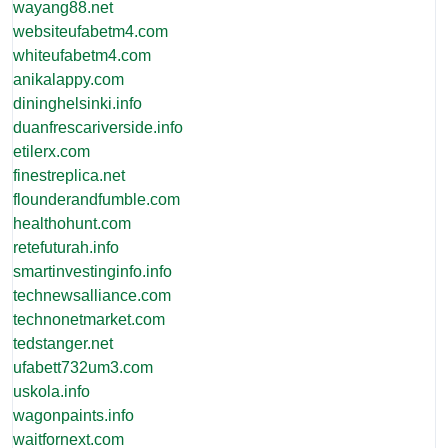
wayang88.net
websiteufabetm4.com
whiteufabetm4.com
anikalappy.com
dininghelsinki.info
duanfrescariverside.info
etilerx.com
finestreplica.net
flounderandfumble.com
healthohunt.com
retefuturah.info
smartinvestinginfo.info
technewsalliance.com
technonetmarket.com
tedstanger.net
ufabett732um3.com
uskola.info
wagonpaints.info
waitfornext.com