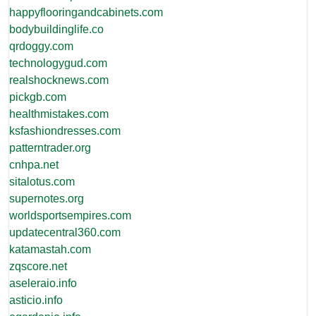
happyflooringandcabinets.com
bodybuildinglife.co
qrdoggy.com
technologygud.com
realshocknews.com
pickgb.com
healthmistakes.com
ksfashiondresses.com
patterntrader.org
cnhpa.net
sitalotus.com
supernotes.org
worldsportsempires.com
updatecentral360.com
katamastah.com
zqscore.net
aseleraio.info
asticio.info