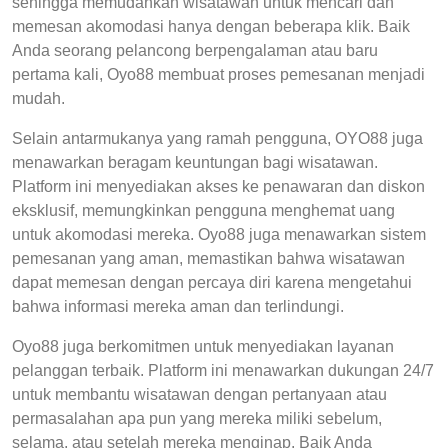
sehingga memudahkan wisatawan untuk mencari dan
memesan akomodasi hanya dengan beberapa klik. Baik
Anda seorang pelancong berpengalaman atau baru
pertama kali, Oyo88 membuat proses pemesanan menjadi
mudah.
Selain antarmukanya yang ramah pengguna, OYO88 juga
menawarkan beragam keuntungan bagi wisatawan.
Platform ini menyediakan akses ke penawaran dan diskon
eksklusif, memungkinkan pengguna menghemat uang
untuk akomodasi mereka. Oyo88 juga menawarkan sistem
pemesanan yang aman, memastikan bahwa wisatawan
dapat memesan dengan percaya diri karena mengetahui
bahwa informasi mereka aman dan terlindungi.
Oyo88 juga berkomitmen untuk menyediakan layanan
pelanggan terbaik. Platform ini menawarkan dukungan 24/7
untuk membantu wisatawan dengan pertanyaan atau
permasalahan apa pun yang mereka miliki sebelum,
selama, atau setelah mereka menginap. Baik Anda