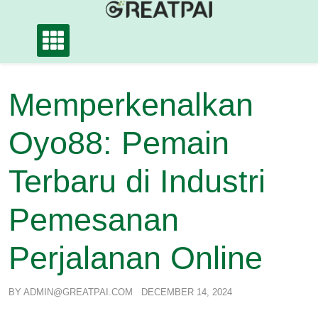
Skip
to
content
Memperkenalkan
Oyo88: Pemain
Terbaru di Industri
Pemesanan
Perjalanan Online
BY
ADMIN@GREATPAI.COM
DECEMBER 14, 2024