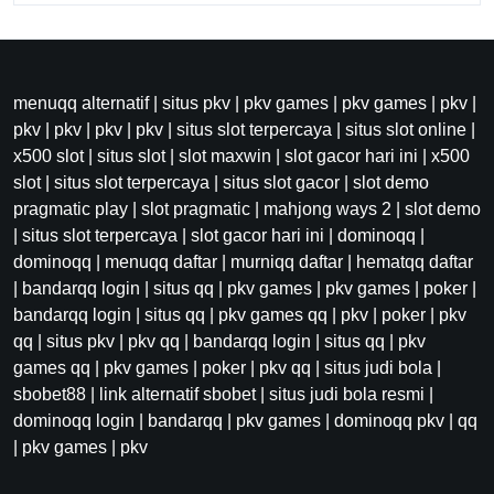
menuqq alternatif
|
situs pkv
|
pkv games
|
pkv games
|
pkv
|
pkv
|
pkv
|
pkv
|
pkv
|
situs slot terpercaya
|
situs slot online
|
x500 slot
|
situs slot
|
slot maxwin
|
slot gacor hari ini
|
x500
slot
|
situs slot terpercaya
|
situs slot gacor
|
slot demo
pragmatic play
|
slot pragmatic
|
mahjong ways 2
|
slot demo
|
situs slot terpercaya
|
slot gacor hari ini
|
dominoqq
|
dominoqq
|
menuqq daftar
|
murniqq daftar
|
hematqq daftar
|
bandarqq login
|
situs qq
|
pkv games
|
pkv games
|
poker
|
bandarqq login
|
situs qq
|
pkv games qq
|
pkv
|
poker
|
pkv
qq
|
situs pkv
|
pkv qq
|
bandarqq login
|
situs qq
|
pkv
games qq
|
pkv games
|
poker
|
pkv qq
|
situs judi bola
|
sbobet88
|
link alternatif sbobet
|
situs judi bola resmi
|
dominoqq login
|
bandarqq
|
pkv games
|
dominoqq pkv
|
qq
|
pkv games
|
pkv