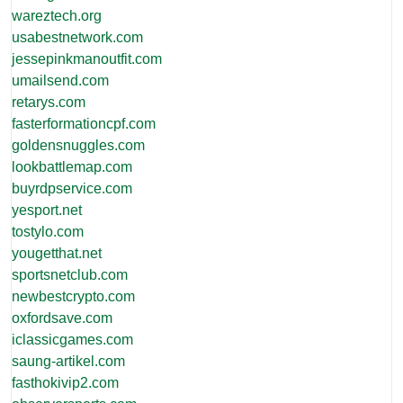
wareztech.org
usabestnetwork.com
jessepinkmanoutfit.com
umailsend.com
retarys.com
fasterformationcpf.com
goldensnuggles.com
lookbattlemap.com
buyrdpservice.com
yesport.net
tostylo.com
yougetthat.net
sportsnetclub.com
newbestcrypto.com
oxfordsave.com
iclassicgames.com
saung-artikel.com
fasthokivip2.com