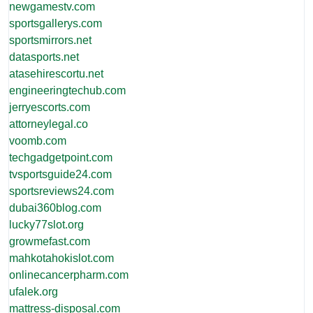
newgamestv.com
sportsgallerys.com
sportsmirrors.net
datasports.net
atasehirescortu.net
engineeringtechub.com
jerryescorts.com
attorneylegal.co
voomb.com
techgadgetpoint.com
tvsportsguide24.com
sportsreviews24.com
dubai360blog.com
lucky77slot.org
growmefast.com
mahkotahokislot.com
onlinecancerpharm.com
ufalek.org
mattress-disposal.com