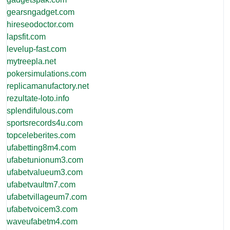
gearsngadget.com
hireseodoctor.com
lapsfit.com
levelup-fast.com
mytreepla.net
pokersimulations.com
replicamanufactory.net
rezultate-loto.info
splendifulous.com
sportsrecords4u.com
topceleberites.com
ufabetting8m4.com
ufabetunionum3.com
ufabetvalueum3.com
ufabetvaultm7.com
ufabetvillageum7.com
ufabetvoicem3.com
waveufabetm4.com