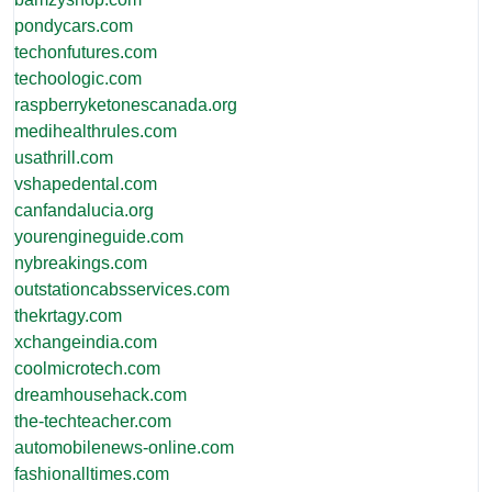
pondycars.com
techonfutures.com
techoologic.com
raspberryketonescanada.org
medihealthrules.com
usathrill.com
vshapedental.com
canfandalucia.org
yourengineguide.com
nybreakings.com
outstationcabsservices.com
thekrtagy.com
xchangeindia.com
coolmicrotech.com
dreamhousehack.com
the-techteacher.com
automobilenews-online.com
fashionalltimes.com