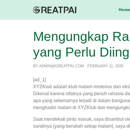
Skip
Home
to
content
Mengungkap Ra
yang Perlu Diing
BY
ADMIN@GREATPAI.COM
FEBRUARY 11, 2026
[ad_1]
XYZKlub adalah klub malam misterius dan eksk
Dikenal karena sifatnya yang penuh rahasia d
apa yang sebenarnya terjadi di dalam bangunan
menghadiri malam di XYZKlub dan mengungkap
Saat mendekati pintu masuk, saya disambut ol
sandinya (yang berubah setiap malam), saya d