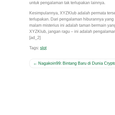
untuk pengalaman tak terlupakan lainnya.
Kesimpulannya, XYZKlub adalah permata ters
terlupakan. Dari pengalaman hiburannya yang
malam misterius ini adalah taman bermain ya
XYZKlub, jangan ragu – ini adalah pengalaman
[ad_2]
Tags:
slot
Post
Nagakoin99: Bintang Baru di Dunia Crypt
navigation