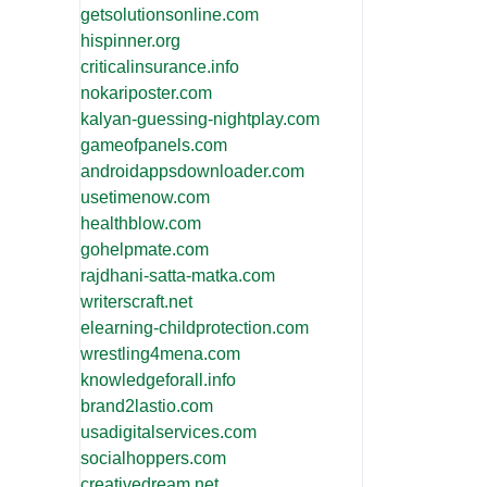
getsolutionsonline.com
hispinner.org
criticalinsurance.info
nokariposter.com
kalyan-guessing-nightplay.com
gameofpanels.com
androidappsdownloader.com
usetimenow.com
healthblow.com
gohelpmate.com
rajdhani-satta-matka.com
writerscraft.net
elearning-childprotection.com
wrestling4mena.com
knowledgeforall.info
brand2lastio.com
usadigitalservices.com
socialhoppers.com
creativedream.net