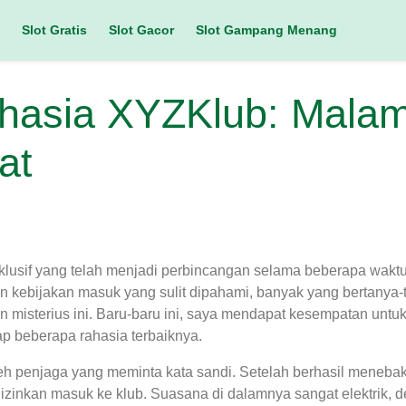
Slot Gratis
Slot Gacor
Slot Gampang Menang
hasia XYZKlub: Mala
at
lusif yang telah menjadi perbincangan selama beberapa waktu
an kebijakan masuk yang sulit dipahami, banyak yang bertanya-
 misterius ini. Baru-baru ini, saya mendapat kesempatan untu
 beberapa rahasia terbaiknya.
eh penjaga yang meminta kata sandi. Setelah berhasil menebak
iizinkan masuk ke klub. Suasana di dalamnya sangat elektrik, 