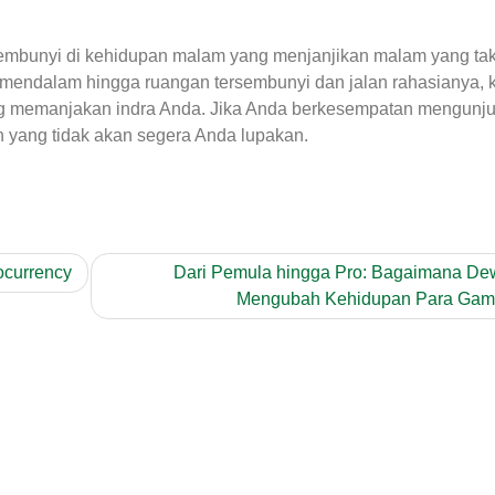
embunyi di kehidupan malam yang menjanjikan malam yang ta
 mendalam hingga ruangan tersembunyi dan jalan rahasianya, 
ng memanjakan indra Anda. Jika Anda berkesempatan mengunju
 yang tidak akan segera Anda lupakan.
ocurrency
Dari Pemula hingga Pro: Bagaimana D
Mengubah Kehidupan Para Gam