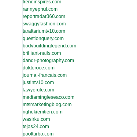
trendinspires.com
rannyephul.com
reportradar360.com
swaggyfashion.com
taraftariumtv10.com
questionquery.com
bodybuildinglegend.com
brilliant-nails.com
dandr-photography.com
dokteroce.com
journal-francais.com
justintv10.com
lawyerule.com
mediamingleseaco.com
mtsmarketingblog.com
nghekiemtien.com
wasirku.com
tejas24.com
poolturbo.com