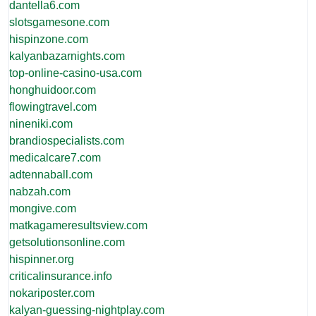
dantella6.com
slotsgamesone.com
hispinzone.com
kalyanbazarnights.com
top-online-casino-usa.com
honghuidoor.com
flowingtravel.com
nineniki.com
brandiospecialists.com
medicalcare7.com
adtennaball.com
nabzah.com
mongive.com
matkagameresultsview.com
getsolutionsonline.com
hispinner.org
criticalinsurance.info
nokariposter.com
kalyan-guessing-nightplay.com