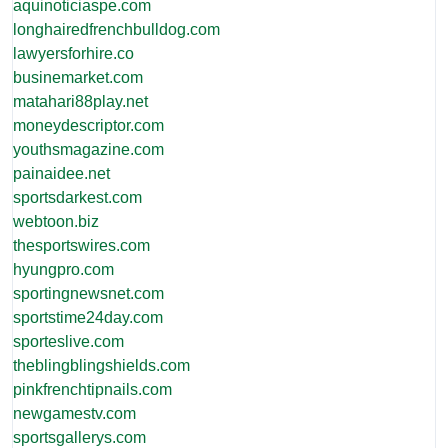
aquinoticiaspe.com
longhairedfrenchbulldog.com
lawyersforhire.co
businemarket.com
matahari88play.net
moneydescriptor.com
youthsmagazine.com
painaidee.net
sportsdarkest.com
webtoon.biz
thesportswires.com
hyungpro.com
sportingnewsnet.com
sportstime24day.com
sporteslive.com
theblingblingshields.com
pinkfrenchtipnails.com
newgamestv.com
sportsgallerys.com