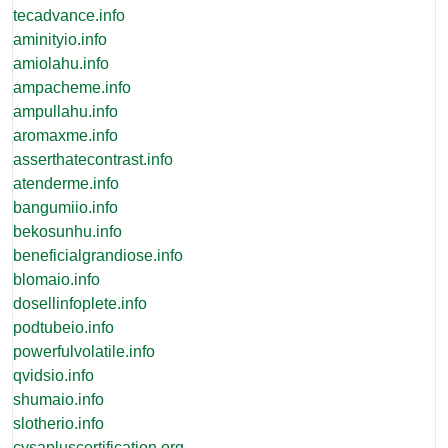
tecadvance.info
aminityio.info
amiolahu.info
ampacheme.info
ampullahu.info
aromaxme.info
asserthatecontrast.info
atenderme.info
bangumiio.info
bekosunhu.info
beneficialgrandiose.info
blomaio.info
dosellinfoplete.info
podtubeio.info
powerfulvolatile.info
qvidsio.info
shumaio.info
slotherio.info
cysapluscertification.org