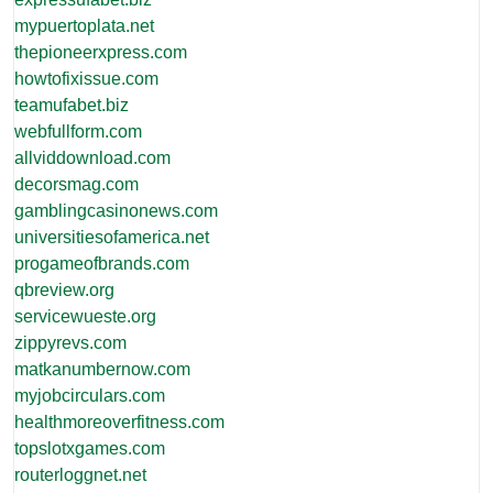
mypuertoplata.net
thepioneerxpress.com
howtofixissue.com
teamufabet.biz
webfullform.com
allviddownload.com
decorsmag.com
gamblingcasinonews.com
universitiesofamerica.net
progameofbrands.com
qbreview.org
servicewueste.org
zippyrevs.com
matkanumbernow.com
myjobcirculars.com
healthmoreoverfitness.com
topslotxgames.com
routerloggnet.net