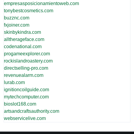
empresasposicionamientoweb.com
tonybestcosmetics.com
buzznc.com
fxjoiner.com
skinbykindra.com
alltherageface.com
codenational.com
progameexplorer.com
rockislandroastery.com
directselling-pro.com
revenuealarm.com
lurab.com
ignitioncoilguide.com
mytechcomputer.com
bioslot168.com
artsandcraftsauthority.com
webservicelive.com