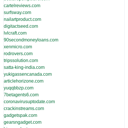
cartelreviews.com
surfsway.com
nailartproduct.com
digitactseed.com
lvlcraft.com
90secondmoneyloans.com
xenmicro.com
rodrovers.com
tripssolution.com
satta-king-india.com
yukigassencanada.com
articlehorizone.com
yuqqbbzp.com
7betagents6.com
coronavirusuptodate.com
crackinstreams.com
gadgetspak.com
gearsngadget.com