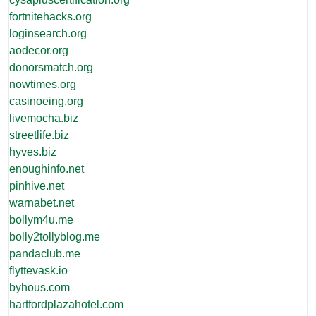
fortnitehacks.org
loginsearch.org
aodecor.org
donorsmatch.org
nowtimes.org
casinoeing.org
livemocha.biz
streetlife.biz
hyves.biz
enoughinfo.net
pinhive.net
warnabet.net
bollym4u.me
bolly2tollyblog.me
pandaclub.me
flyttevask.io
byhous.com
hartfordplazahotel.com