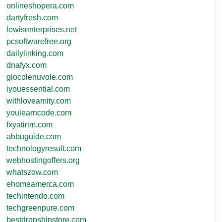
onlineshopera.com
dartyfresh.com
lewisenterprises.net
pcsoftwarefree.org
dailylinking.com
dnafyx.com
giocolenuvole.com
iyouessential.com
withloveamity.com
youlearncode.com
fxyatirim.com
abbuguide.com
technologyresult.com
webhostingoffers.org
whatszow.com
ehomeamerca.com
techintendo.com
techgreenpure.com
bestdropshipstore.com