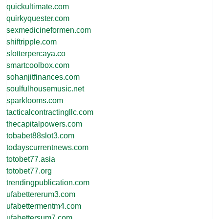
quickultimate.com
quirkyquester.com
sexmedicineformen.com
shiftripple.com
slotterpercaya.co
smartcoolbox.com
sohanjitfinances.com
soulfulhousemusic.net
sparklooms.com
tacticalcontractingllc.com
thecapitalpowers.com
tobabet88slot3.com
todayscurrentnews.com
totobet77.asia
totobet77.org
trendingpublication.com
ufabettererum3.com
ufabettermentm4.com
ufabettersum7.com