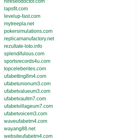
hireseodoctor.com
lapsfit.com
levelup-fast.com
mytreepla.net
pokersimulations.com
replicamanufactory.net
rezultate-loto.info
splendifulous.com
sportsrecords4u.com
topceleberites.com
ufabetting8m4.com
ufabetunionum3.com
ufabetvalueum3.com
ufabetvaultm7.com
ufabetvillageum7.com
ufabetvoicem3.com
waveufabetm4.com
wayang88.net
websiteufabetm4.com