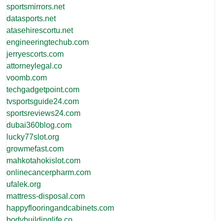
sportsmirrors.net
datasports.net
atasehirescortu.net
engineeringtechub.com
jerryescorts.com
attorneylegal.co
voomb.com
techgadgetpoint.com
tvsportsguide24.com
sportsreviews24.com
dubai360blog.com
lucky77slot.org
growmefast.com
mahkotahokislot.com
onlinecancerpharm.com
ufalek.org
mattress-disposal.com
happyflooringandcabinets.com
bodybuildinglife.co