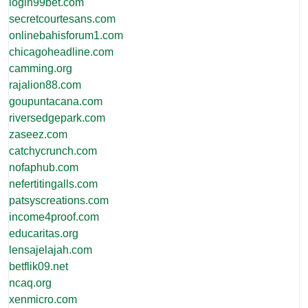
login99bet.com
secretcourtesans.com
onlinebahisforum1.com
chicagoheadline.com
camming.org
rajalion88.com
goupuntacana.com
riversedgepark.com
zaseez.com
catchycrunch.com
nofaphub.com
nefertitingalls.com
patsyscreations.com
income4proof.com
educaritas.org
lensajelajah.com
betflik09.net
ncaq.org
xenmicro.com