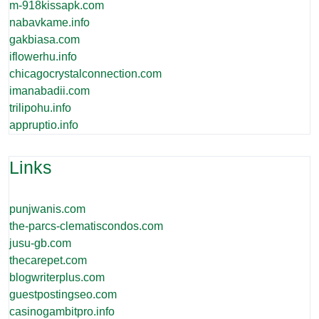
m-918kissapk.com
nabavkame.info
gakbiasa.com
iflowerhu.info
chicagocrystalconnection.com
imanabadii.com
trilipohu.info
appruptio.info
Links
punjwanis.com
the-parcs-clematiscondos.com
jusu-gb.com
thecarepet.com
blogwriterplus.com
guestpostingseo.com
casinogambitpro.info