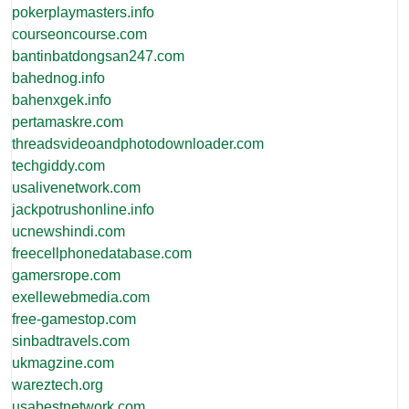
pokerplaymasters.info
courseoncourse.com
bantinbatdongsan247.com
bahednog.info
bahenxgek.info
pertamaskre.com
threadsvideoandphotodownloader.com
techgiddy.com
usalivenetwork.com
jackpotrushonline.info
ucnewshindi.com
freecellphonedatabase.com
gamersrope.com
exellewebmedia.com
free-gamestop.com
sinbadtravels.com
ukmagzine.com
wareztech.org
usabestnetwork.com