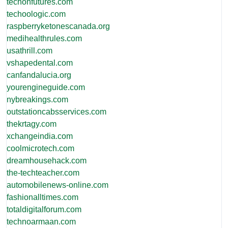
techonfutures.com
techoologic.com
raspberryketonescanada.org
medihealthrules.com
usathrill.com
vshapedental.com
canfandalucia.org
yourengineguide.com
nybreakings.com
outstationcabsservices.com
thekrtagy.com
xchangeindia.com
coolmicrotech.com
dreamhousehack.com
the-techteacher.com
automobilenews-online.com
fashionalltimes.com
totaldigitalforum.com
technoarmaan.com