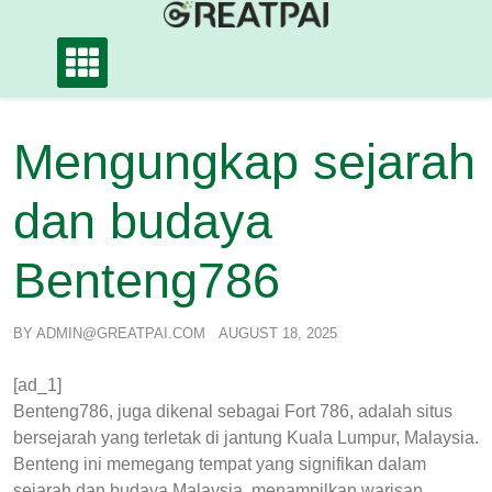
Skip
to
content
Mengungkap sejarah
dan budaya
Benteng786
BY
ADMIN@GREATPAI.COM
AUGUST 18, 2025
[ad_1]
Benteng786, juga dikenal sebagai Fort 786, adalah situs
bersejarah yang terletak di jantung Kuala Lumpur, Malaysia.
Benteng ini memegang tempat yang signifikan dalam
sejarah dan budaya Malaysia, menampilkan warisan