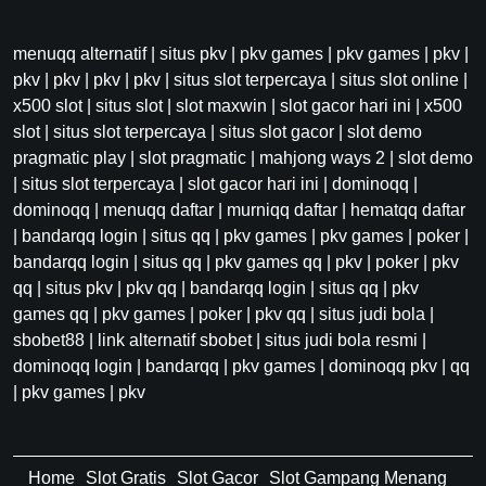
menuqq alternatif
|
situs pkv
|
pkv games
|
pkv games
|
pkv
|
pkv
|
pkv
|
pkv
|
pkv
|
situs slot terpercaya
|
situs slot online
|
x500 slot
|
situs slot
|
slot maxwin
|
slot gacor hari ini
|
x500
slot
|
situs slot terpercaya
|
situs slot gacor
|
slot demo
pragmatic play
|
slot pragmatic
|
mahjong ways 2
|
slot demo
|
situs slot terpercaya
|
slot gacor hari ini
|
dominoqq
|
dominoqq
|
menuqq daftar
|
murniqq daftar
|
hematqq daftar
|
bandarqq login
|
situs qq
|
pkv games
|
pkv games
|
poker
|
bandarqq login
|
situs qq
|
pkv games qq
|
pkv
|
poker
|
pkv
qq
|
situs pkv
|
pkv qq
|
bandarqq login
|
situs qq
|
pkv
games qq
|
pkv games
|
poker
|
pkv qq
|
situs judi bola
|
sbobet88
|
link alternatif sbobet
|
situs judi bola resmi
|
dominoqq login
|
bandarqq
|
pkv games
|
dominoqq pkv
|
qq
|
pkv games
|
pkv
Home
Slot Gratis
Slot Gacor
Slot Gampang Menang