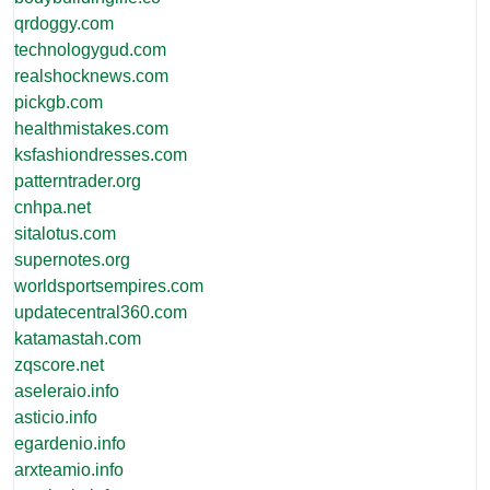
qrdoggy.com
technologygud.com
realshocknews.com
pickgb.com
healthmistakes.com
ksfashiondresses.com
patterntrader.org
cnhpa.net
sitalotus.com
supernotes.org
worldsportsempires.com
updatecentral360.com
katamastah.com
zqscore.net
aseleraio.info
asticio.info
egardenio.info
arxteamio.info