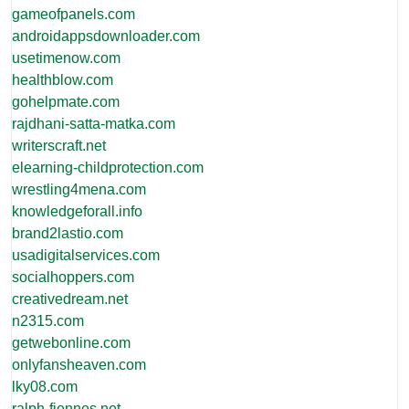
gameofpanels.com
androidappsdownloader.com
usetimenow.com
healthblow.com
gohelpmate.com
rajdhani-satta-matka.com
writerscraft.net
elearning-childprotection.com
wrestling4mena.com
knowledgeforall.info
brand2lastio.com
usadigitalservices.com
socialhoppers.com
creativedream.net
n2315.com
getwebonline.com
onlyfansheaven.com
lky08.com
ralph-fiennes.net