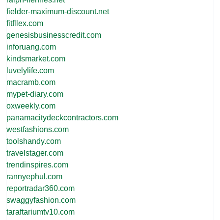
fielder-maximum-discount.net
fitfllex.com
genesisbusinesscredit.com
inforuang.com
kindsmarket.com
luvelylife.com
macramb.com
mypet-diary.com
oxweekly.com
panamacitydeckcontractors.com
westfashions.com
toolshandy.com
travelstager.com
trendinspires.com
rannyephul.com
reportradar360.com
swaggyfashion.com
taraftariumtv10.com