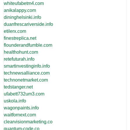
whiteufabetm4.com
anikalappy.com
dininghelsinki.info
duanfrescariverside.info
etilerx.com
finestreplica.net
flounderandfumble.com
healthohunt.com
retefuturah.info
smartinvestinginfo.info
technewsalliance.com
technonetmarket.com
tedstanger.net
ufabett732um3.com
uskola.info
wagonpaints.info
waitfornext.com
clearvisionmarketing.co
quantum-code.co