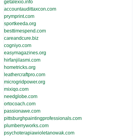
getalexio.info
accountaudittaxcon.com
prymprint.com
sportkeeda.org
besttimespend.com
careandcure.biz
cogniyo.com
easymagazines.org
hirfanjilasmi.com
hometricks.org
leathercraftpro.com
microgridpower.org
mixiqo.com
needglobe.com
ortocoach.com
passionawe.com
pittsburghpaintingprofessionals.com
plumberryworks.com
psychoterapiawioletanowak.com