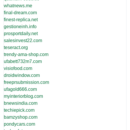
whatnews.me
final-dream.com
finest-replica.net
gestioneinh.info
prosportdaily.net
salesinvest22.com
teseract.org
trendy-ama-shop.com
ufabett732m7.com
visiofood.com
droidwindow.com
freeprsubmission.com
ufagold666.com
myinteriorblog.com
bnewsindia.com
techiepick.com
bamzyshop.com
pondycars.com