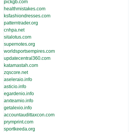
pickgb.com
healthmistakes.com
ksfashiondresses.com
patterntrader.org
cnhpa.net
sitalotus.com
supernotes.org
worldsportsempires.com
updatecentral360.com
katamastah.com
zqscore.net
aseleraio.info
asticio.info
egardenio.info
arxteamio.info
getalexio.info
accountaudittaxcon.com
prymprint.com
sportkeeda.org