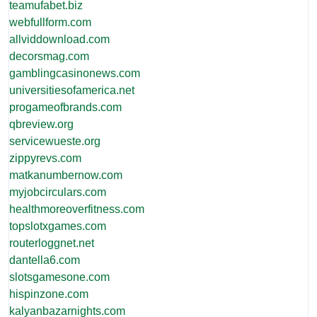
teamufabet.biz
webfullform.com
allviddownload.com
decorsmag.com
gamblingcasinonews.com
universitiesofamerica.net
progameofbrands.com
qbreview.org
servicewueste.org
zippyrevs.com
matkanumbernow.com
myjobcirculars.com
healthmoreoverfitness.com
topslotxgames.com
routerloggnet.net
dantella6.com
slotsgamesone.com
hispinzone.com
kalyanbazarnights.com