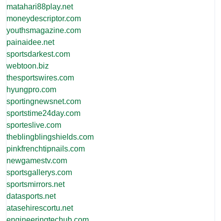
matahari88play.net
moneydescriptor.com
youthsmagazine.com
painaidee.net
sportsdarkest.com
webtoon.biz
thesportswires.com
hyungpro.com
sportingnewsnet.com
sportstime24day.com
sporteslive.com
theblingblingshields.com
pinkfrenchtipnails.com
newgamestv.com
sportsgallerys.com
sportsmirrors.net
datasports.net
atasehirescortu.net
engineeringtechub.com