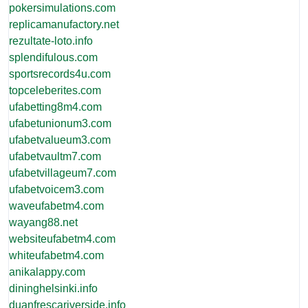
pokersimulations.com
replicamanufactory.net
rezultate-loto.info
splendifulous.com
sportsrecords4u.com
topceleberites.com
ufabetting8m4.com
ufabetunionum3.com
ufabetvalueum3.com
ufabetvaultm7.com
ufabetvillageum7.com
ufabetvoicem3.com
waveufabetm4.com
wayang88.net
websiteufabetm4.com
whiteufabetm4.com
anikalappy.com
dininghelsinki.info
duanfrescariverside.info