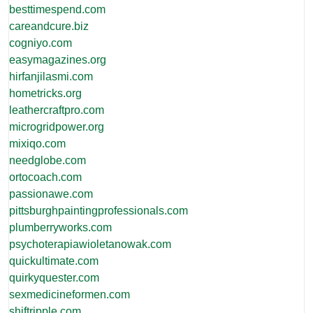
besttimespend.com
careandcure.biz
cogniyo.com
easymagazines.org
hirfanjilasmi.com
hometricks.org
leathercraftpro.com
microgridpower.org
mixiqo.com
needglobe.com
ortocoach.com
passionawe.com
pittsburghpaintingprofessionals.com
plumberryworks.com
psychoterapiawioletanowak.com
quickultimate.com
quirkyquester.com
sexmedicineformen.com
shiftripple.com