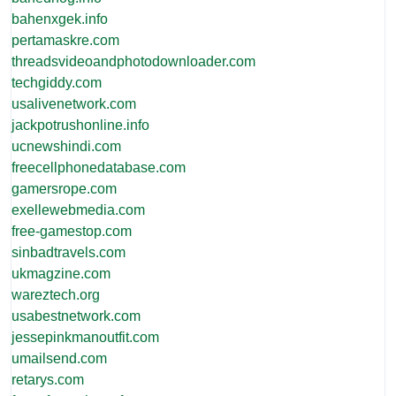
bahenxgek.info
pertamaskre.com
threadsvideoandphotodownloader.com
techgiddy.com
usalivenetwork.com
jackpotrushonline.info
ucnewshindi.com
freecellphonedatabase.com
gamersrope.com
exellewebmedia.com
free-gamestop.com
sinbadtravels.com
ukmagzine.com
wareztech.org
usabestnetwork.com
jessepinkmanoutfit.com
umailsend.com
retarys.com