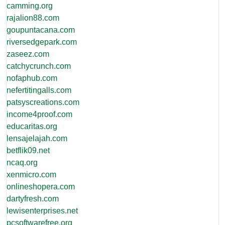
camming.org
rajalion88.com
goupuntacana.com
riversedgepark.com
zaseez.com
catchycrunch.com
nofaphub.com
nefertitingalls.com
patsyscreations.com
income4proof.com
educaritas.org
lensajelajah.com
betflik09.net
ncaq.org
xenmicro.com
onlineshopera.com
dartyfresh.com
lewisenterprises.net
pcsoftwarefree.org