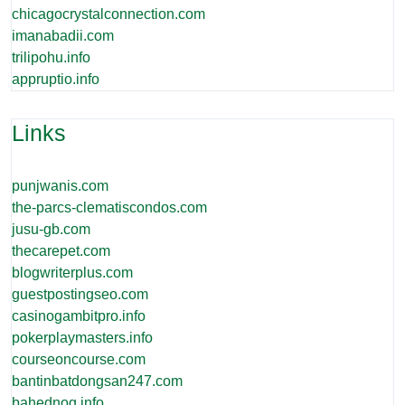
chicagocrystalconnection.com
imanabadii.com
trilipohu.info
appruptio.info
Links
punjwanis.com
the-parcs-clematiscondos.com
jusu-gb.com
thecarepet.com
blogwriterplus.com
guestpostingseo.com
casinogambitpro.info
pokerplaymasters.info
courseoncourse.com
bantinbatdongsan247.com
bahednog.info