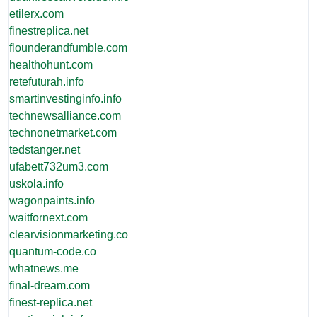
etilerx.com
finestreplica.net
flounderandfumble.com
healthohunt.com
retefuturah.info
smartinvestinginfo.info
technewsalliance.com
technonetmarket.com
tedstanger.net
ufabett732um3.com
uskola.info
wagonpaints.info
waitfornext.com
clearvisionmarketing.co
quantum-code.co
whatnews.me
final-dream.com
finest-replica.net