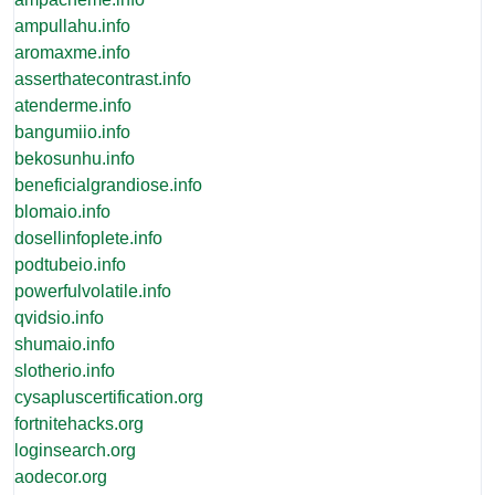
ampullahu.info
aromaxme.info
asserthatecontrast.info
atenderme.info
bangumiio.info
bekosunhu.info
beneficialgrandiose.info
blomaio.info
dosellinfoplete.info
podtubeio.info
powerfulvolatile.info
qvidsio.info
shumaio.info
slotherio.info
cysapluscertification.org
fortnitehacks.org
loginsearch.org
aodecor.org