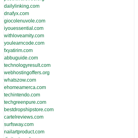
dailylinking.com
dnafyx.com
giocolenuvole.com
iyouessential.com
withloveamity.com
youlearncode.com
fxyatirim.com
abbuguide.com
technologyresult.com
webhostingoffers.org
whatszow.com
ehomeamerca.com
techintendo.com
techgreenpure.com
bestdropshipstore.com
cartelreviews.com
surfsway.com
nailartproduct.com