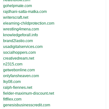
gohelpmate.com
rajdhani-satta-matka.com
writerscraft.net
elearning-childprotection.com
wrestling4mena.com
knowledgeforall.info
brand2lastio.com
usadigitalservices.com
socialhoppers.com
creativedream.net
n2315.com
getwebonline.com
onlyfansheaven.com
lky08.com
ralph-fiennes.net
fielder-maximum-discount.net
fitfllex.com
genesisbusinesscredit.com