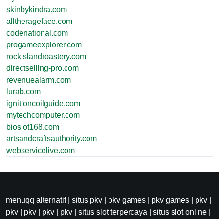
skinbykindra.com
alltherageface.com
codenational.com
progameexplorer.com
rockislandroastery.com
directselling-pro.com
revenuealarm.com
lurab.com
ignitioncoilguide.com
mytechcomputer.com
bioslot168.com
artsandcraftsauthority.com
webservicelive.com
menuqq alternatif
|
situs pkv
|
pkv games
|
pkv games
|
pkv
|
pkv
|
pkv
|
pkv
|
pkv
|
situs slot terpercaya
|
situs slot online
|