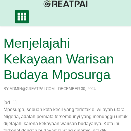
Skip
to
content
Menjelajahi
Kekayaan Warisan
Budaya Mposurga
BY
ADMIN@GREATPAI.COM
DECEMBER 30, 2024
[ad_1]
Mposurga, sebuah kota kecil yang terletak di wilayah utara
Nigeria, adalah permata tersembunyi yang menunggu untuk
dijelajahi karena kekayaan warisan budayanya. Kota ini
terkenal dengan budayanya yang dinamis, praktik