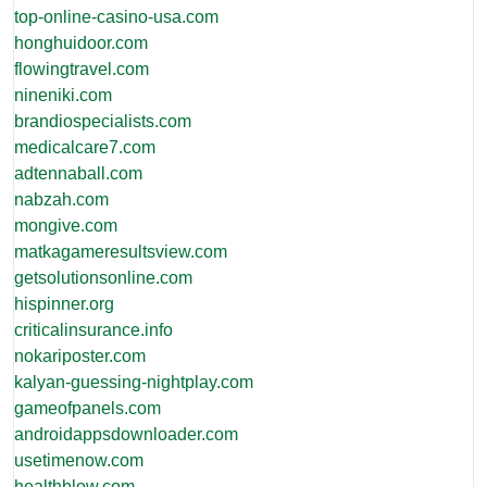
top-online-casino-usa.com
honghuidoor.com
flowingtravel.com
nineniki.com
brandiospecialists.com
medicalcare7.com
adtennaball.com
nabzah.com
mongive.com
matkagameresultsview.com
getsolutionsonline.com
hispinner.org
criticalinsurance.info
nokariposter.com
kalyan-guessing-nightplay.com
gameofpanels.com
androidappsdownloader.com
usetimenow.com
healthblow.com