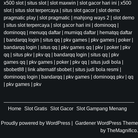
x500 slot
|
situs slot
|
slot maxwin
|
slot gacor hari ini
|
x500
slot
|
situs slot terpercaya
|
situs slot gacor
|
slot demo
pragmatic play
|
slot pragmatic
|
mahjong ways 2
|
slot demo
|
situs slot terpercaya
|
slot gacor hari ini
|
dominoqq
|
dominoqq
|
menuqq daftar
|
murniqq daftar
|
hematqq daftar
|
bandarqq login
|
situs qq
|
pkv games
|
pkv games
|
poker
|
bandarqq login
|
situs qq
|
pkv games qq
|
pkv
|
poker
|
pkv
qq
|
situs pkv
|
pkv qq
|
bandarqq login
|
situs qq
|
pkv
games qq
|
pkv games
|
poker
|
pkv qq
|
situs judi bola
|
sbobet88
|
link alternatif sbobet
|
situs judi bola resmi
|
dominoqq login
|
bandarqq
|
pkv games
|
dominoqq pkv
|
qq
|
pkv games
|
pkv
Home
Slot Gratis
Slot Gacor
Slot Gampang Menang
Proudly powered by WordPress
|
Gardener WordPress Theme
by TheMagnifico.