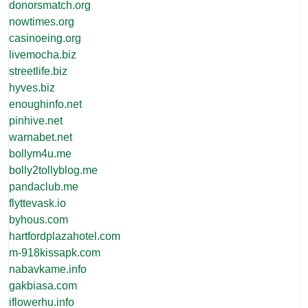
donorsmatch.org
nowtimes.org
casinoeing.org
livemocha.biz
streetlife.biz
hyves.biz
enoughinfo.net
pinhive.net
warnabet.net
bollym4u.me
bolly2tollyblog.me
pandaclub.me
flyttevask.io
byhous.com
hartfordplazahotel.com
m-918kissapk.com
nabavkame.info
gakbiasa.com
iflowerhu.info