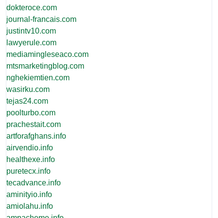
dokteroce.com
journal-francais.com
justintv10.com
lawyerule.com
mediamingleseaco.com
mtsmarketingblog.com
nghekiemtien.com
wasirku.com
tejas24.com
poolturbo.com
prachestait.com
artforafghans.info
airvendio.info
healthexe.info
puretecx.info
tecadvance.info
aminityio.info
amiolahu.info
ampacheme.info