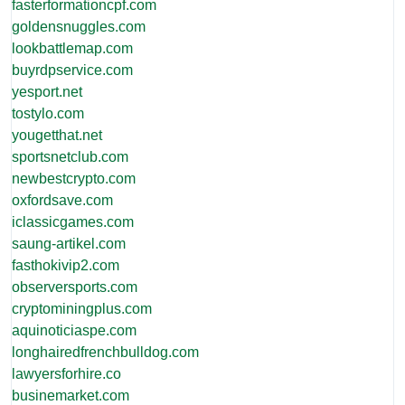
fasterformationcpf.com
goldensnuggles.com
lookbattlemap.com
buyrdpservice.com
yesport.net
tostylo.com
yougetthat.net
sportsnetclub.com
newbestcrypto.com
oxfordsave.com
iclassicgames.com
saung-artikel.com
fasthokivip2.com
observersports.com
cryptominingplus.com
aquinoticiaspe.com
longhairedfrenchbulldog.com
lawyersforhire.co
businemarket.com