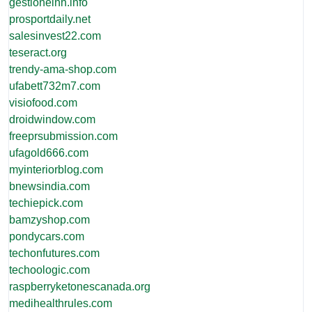
gestioneinh.info
prosportdaily.net
salesinvest22.com
teseract.org
trendy-ama-shop.com
ufabett732m7.com
visiofood.com
droidwindow.com
freeprsubmission.com
ufagold666.com
myinteriorblog.com
bnewsindia.com
techiepick.com
bamzyshop.com
pondycars.com
techonfutures.com
techoologic.com
raspberryketonescanada.org
medihealthrules.com