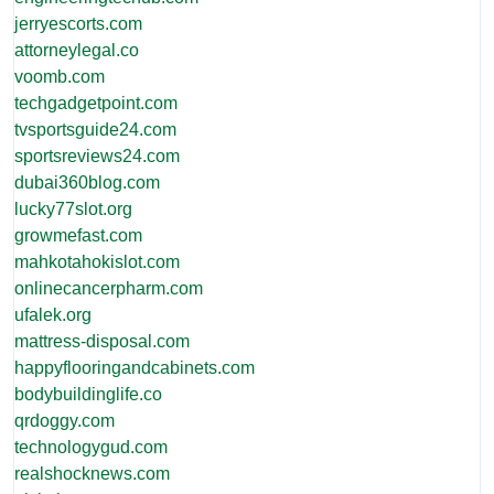
jerryescorts.com
attorneylegal.co
voomb.com
techgadgetpoint.com
tvsportsguide24.com
sportsreviews24.com
dubai360blog.com
lucky77slot.org
growmefast.com
mahkotahokislot.com
onlinecancerpharm.com
ufalek.org
mattress-disposal.com
happyflooringandcabinets.com
bodybuildinglife.co
qrdoggy.com
technologygud.com
realshocknews.com