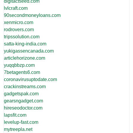
digitactseed.com
lvlcraft.com
90secondmoneyloans.com
xenmicro.com
rodrovers.com
tripssolution.com
satta-king-india.com
yukigassencanada.com
articlehorizone.com
yuqqbbzp.com
7betagents6.com
coronavirusuptodate.com
crackinstreams.com
gadgetspak.com
gearsngadget.com
hireseodoctor.com
lapsfit.com
levelup-fast.com
mytreepla.net