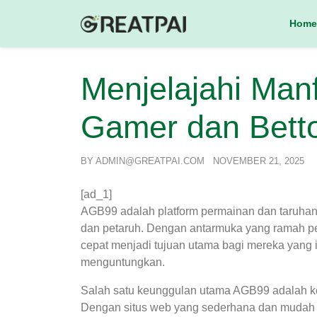
Skip
Home
to
content
Menjelajahi Man
Gamer dan Bett
BY
ADMIN@GREATPAI.COM
NOVEMBER 21, 2025
[ad_1]
AGB99 adalah platform permainan dan taruhan
dan petaruh. Dengan antarmuka yang ramah p
cepat menjadi tujuan utama bagi mereka yan
menguntungkan.
Salah satu keunggulan utama AGB99 adalah k
Dengan situs web yang sederhana dan mudah