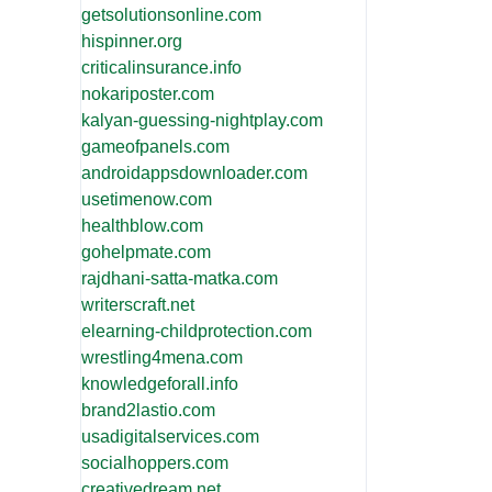
getsolutionsonline.com
hispinner.org
criticalinsurance.info
nokariposter.com
kalyan-guessing-nightplay.com
gameofpanels.com
androidappsdownloader.com
usetimenow.com
healthblow.com
gohelpmate.com
rajdhani-satta-matka.com
writerscraft.net
elearning-childprotection.com
wrestling4mena.com
knowledgeforall.info
brand2lastio.com
usadigitalservices.com
socialhoppers.com
creativedream.net