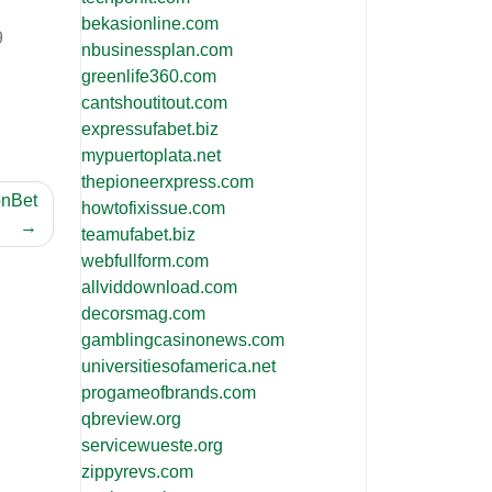
bekasionline.com
9
nbusinessplan.com
greenlife360.com
cantshoutitout.com
expressufabet.biz
mypuertoplata.net
thepioneerxpress.com
onBet
howtofixissue.com
teamufabet.biz
webfullform.com
allviddownload.com
decorsmag.com
gamblingcasinonews.com
universitiesofamerica.net
progameofbrands.com
qbreview.org
servicewueste.org
zippyrevs.com