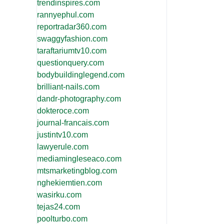
trendinspires.com
rannyephul.com
reportradar360.com
swaggyfashion.com
taraftariumtv10.com
questionquery.com
bodybuildinglegend.com
brilliant-nails.com
dandr-photography.com
dokteroce.com
journal-francais.com
justintv10.com
lawyerule.com
mediamingleseaco.com
mtsmarketingblog.com
nghekiemtien.com
wasirku.com
tejas24.com
poolturbo.com