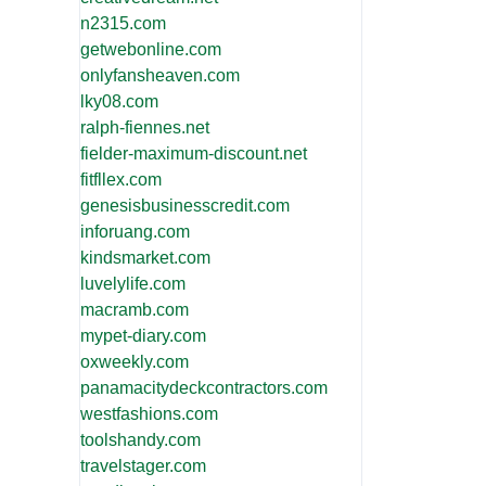
n2315.com
getwebonline.com
onlyfansheaven.com
lky08.com
ralph-fiennes.net
fielder-maximum-discount.net
fitfllex.com
genesisbusinesscredit.com
inforuang.com
kindsmarket.com
luvelylife.com
macramb.com
mypet-diary.com
oxweekly.com
panamacitydeckcontractors.com
westfashions.com
toolshandy.com
travelstager.com