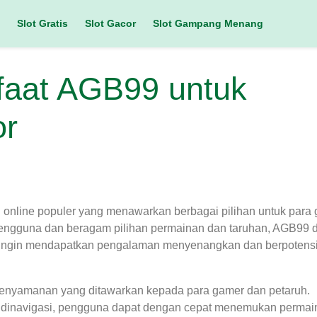
Slot Gratis
Slot Gacor
Slot Gampang Menang
faat AGB99 untuk
or
 online populer yang menawarkan berbagai pilihan untuk para
engguna dan beragam pilihan permainan dan taruhan, AGB99 
g ingin mendapatkan pengalaman menyenangkan dan berpotens
enyamanan yang ditawarkan kepada para gamer dan petaruh.
 dinavigasi, pengguna dapat dengan cepat menemukan permai