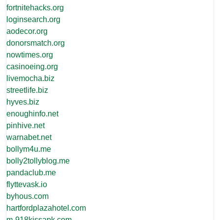
fortnitehacks.org
loginsearch.org
aodecor.org
donorsmatch.org
nowtimes.org
casinoeing.org
livemocha.biz
streetlife.biz
hyves.biz
enoughinfo.net
pinhive.net
warnabet.net
bollym4u.me
bolly2tollyblog.me
pandaclub.me
flyttevask.io
byhous.com
hartfordplazahotel.com
m-918kissapk.com