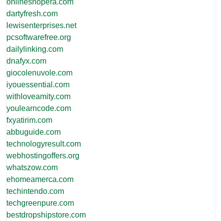
onlineshopera.com
dartyfresh.com
lewisenterprises.net
pcsoftwarefree.org
dailylinking.com
dnafyx.com
giocolenuvole.com
iyouessential.com
withloveamity.com
youlearncode.com
fxyatirim.com
abbuguide.com
technologyresult.com
webhostingoffers.org
whatszow.com
ehomeamerca.com
techintendo.com
techgreenpure.com
bestdropshipstore.com