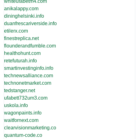
whiteufabetm4.com
anikalappy.com
dininghelsinki.info
duanfrescariverside.info
etilerx.com
finestreplica.net
flounderandfumble.com
healthohunt.com
retefuturah.info
smartinvestinginfo.info
technewsalliance.com
technonetmarket.com
tedstanger.net
ufabett732um3.com
uskola.info
wagonpaints.info
waitfornext.com
clearvisionmarketing.co
quantum-code.co