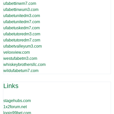
ufabettinwm7.com
ufabettinwum3.com
ufabetunitedm3.com
ufabetunitedm7.com
ufabetuskedm7.com
ufabetutoredm3.com
ufabetutoredm7.com
ufabetvalleyum3.com
veloxview.com
westufabetm3.com
whiskeybrothersllc.com
wildufabetum7.com
Links
stagehubs.com
1x2forum.net
login99bet.com