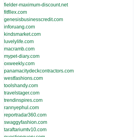
fielder-maximum-discount.net
fitfllex.com
genesisbusinesscredit.com
inforuang.com
kindsmarket.com
luvelylife.com
macramb.com
mypet-diary.com
oxweekly.com
panamacitydeckcontractors.com
westfashions.com
toolshandy.com
travelstager.com
trendinspires.com
rannyephul.com
reportradar360.com
swaggyfashion.com
taraftariumtv10.com
questionquery.com