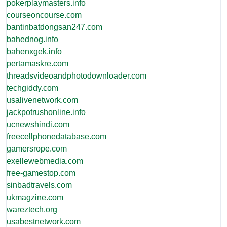
pokerplaymasters.info
courseoncourse.com
bantinbatdongsan247.com
bahednog.info
bahenxgek.info
pertamaskre.com
threadsvideoandphotodownloader.com
techgiddy.com
usalivenetwork.com
jackpotrushonline.info
ucnewshindi.com
freecellphonedatabase.com
gamersrope.com
exellewebmedia.com
free-gamestop.com
sinbadtravels.com
ukmagzine.com
wareztech.org
usabestnetwork.com