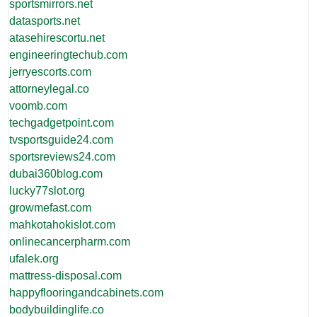
sportsmirrors.net
datasports.net
atasehirescortu.net
engineeringtechub.com
jerryescorts.com
attorneylegal.co
voomb.com
techgadgetpoint.com
tvsportsguide24.com
sportsreviews24.com
dubai360blog.com
lucky77slot.org
growmefast.com
mahkotahokislot.com
onlinecancerpharm.com
ufalek.org
mattress-disposal.com
happyflooringandcabinets.com
bodybuildinglife.co