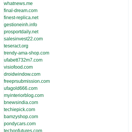
whatnews.me
final-dream.com
finest-replica.net
gestioneinh.info
prosportdaily.net
salesinvest22.com
teseract.org
trendy-ama-shop.com
ufabett732m7.com
visiofood.com
droidwindow.com
freeprsubmission.com
ufagold666.com
myinteriorblog.com
bnewsindia.com
techiepick.com
bamzyshop.com
pondycars.com
techonfutures.com