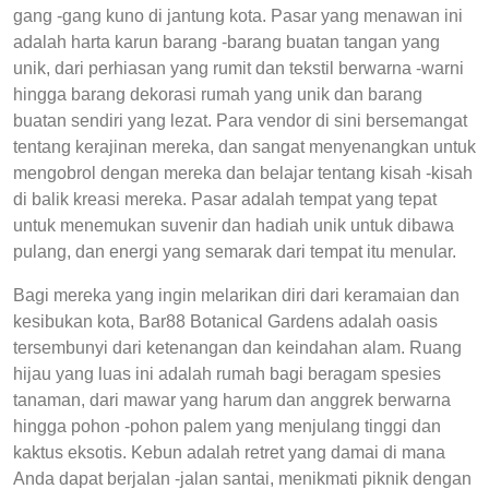
gang -gang kuno di jantung kota. Pasar yang menawan ini
adalah harta karun barang -barang buatan tangan yang
unik, dari perhiasan yang rumit dan tekstil berwarna -warni
hingga barang dekorasi rumah yang unik dan barang
buatan sendiri yang lezat. Para vendor di sini bersemangat
tentang kerajinan mereka, dan sangat menyenangkan untuk
mengobrol dengan mereka dan belajar tentang kisah -kisah
di balik kreasi mereka. Pasar adalah tempat yang tepat
untuk menemukan suvenir dan hadiah unik untuk dibawa
pulang, dan energi yang semarak dari tempat itu menular.
Bagi mereka yang ingin melarikan diri dari keramaian dan
kesibukan kota, Bar88 Botanical Gardens adalah oasis
tersembunyi dari ketenangan dan keindahan alam. Ruang
hijau yang luas ini adalah rumah bagi beragam spesies
tanaman, dari mawar yang harum dan anggrek berwarna
hingga pohon -pohon palem yang menjulang tinggi dan
kaktus eksotis. Kebun adalah retret yang damai di mana
Anda dapat berjalan -jalan santai, menikmati piknik dengan