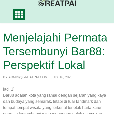
Skip
to
content
Menjelajahi Permata
Tersembunyi Bar88:
Perspektif Lokal
BY
ADMIN@GREATPAI.COM
JULY 16, 2025
[ad_1]
Bar88 adalah kota yang ramai dengan sejarah yang kaya
dan budaya yang semarak, tetapi di luar landmark dan
tempat-tempat wisata yang terkenal terletak harta karun
permata tersembunyi yang menunggu untuk ditemukan.