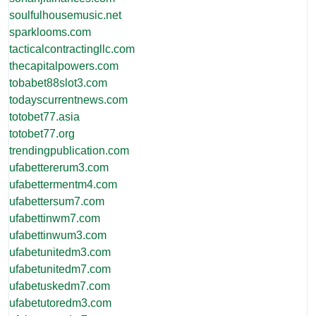
soulfulhousemusic.net
sparklooms.com
tacticalcontractingllc.com
thecapitalpowers.com
tobabet88slot3.com
todayscurrentnews.com
totobet77.asia
totobet77.org
trendingpublication.com
ufabettererum3.com
ufabettermentm4.com
ufabettersum7.com
ufabettinwm7.com
ufabettinwum3.com
ufabetunitedm3.com
ufabetunitedm7.com
ufabetuskedm7.com
ufabetutoredm3.com