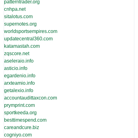
patterntrader.org
cnhpa.net
sitalotus.com
supernotes.org
worldsportsempires.com
updatecentral360.com
katamastah.com
zqscore.net
aseleraio.info
asticio.info
egardenio.info
arxteamio.info
getalexio.info
accountaudittaxcon.com
prymprint.com
sportkeeda.org
besttimespend.com
careandcure.biz
cogniyo.com