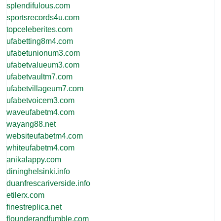
splendifulous.com
sportsrecords4u.com
topceleberites.com
ufabetting8m4.com
ufabetunionum3.com
ufabetvalueum3.com
ufabetvaultm7.com
ufabetvillageum7.com
ufabetvoicem3.com
waveufabetm4.com
wayang88.net
websiteufabetm4.com
whiteufabetm4.com
anikalappy.com
dininghelsinki.info
duanfrescariverside.info
etilerx.com
finestreplica.net
flounderandfumble.com