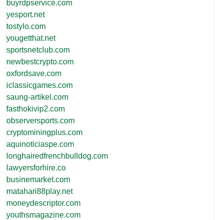
buyrdpservice.com
yesport.net
tostylo.com
yougetthat.net
sportsnetclub.com
newbestcrypto.com
oxfordsave.com
iclassicgames.com
saung-artikel.com
fasthokivip2.com
observersports.com
cryptominingplus.com
aquinoticiaspe.com
longhairedfrenchbulldog.com
lawyersforhire.co
businemarket.com
matahari88play.net
moneydescriptor.com
youthsmagazine.com