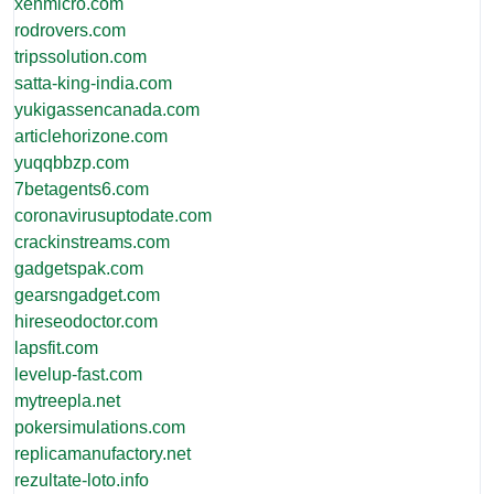
xenmicro.com
rodrovers.com
tripssolution.com
satta-king-india.com
yukigassencanada.com
articlehorizone.com
yuqqbbzp.com
7betagents6.com
coronavirusuptodate.com
crackinstreams.com
gadgetspak.com
gearsngadget.com
hireseodoctor.com
lapsfit.com
levelup-fast.com
mytreepla.net
pokersimulations.com
replicamanufactory.net
rezultate-loto.info