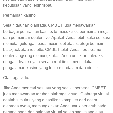
keputusan yang lebih tepat.
Permainan kasino
Selain taruhan olahraga, CMBET juga menawarkan
berbagai permainan kasino, termasuk slot, permainan meja,
dan permainan dealer live. Apakah Anda lebih suka sensasi
memutar gulungan pada mesin slot atau strategi bermain
blackjack atau roulette, CMBET telah Anda liput. Game
dealer langsung memungkinkan Anda untuk berinteraksi
dengan dealer nyata secara real-time, menciptakan
pengalaman kasino yang lebih mendalam dan otentik.
Olahraga virtual
Jika Anda mencari sesuatu yang sedikit berbeda, CMBET
juga menawarkan taruhan olahraga virtual. Olahraga virtual
adalah simulasi yang dihasilkan komputer dari acara
olahraga nyata, memungkinkan Anda untuk bertaruh pada
pertandingan dan balapan virtual setiap saat, siang atau