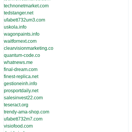
technonetmarket.com
tedstanger.net
ufabett732um3.com
uskola.info
wagonpaints.info
waitfornext.com
clearvisionmarketing.co
quantum-code.co
whatnews.me
final-dream.com
finest-replica.net
gestioneinh.info
prosportdaily.net
salesinvest22.com
teseract.org
trendy-ama-shop.com
ufabett732m7.com
visiofood.com