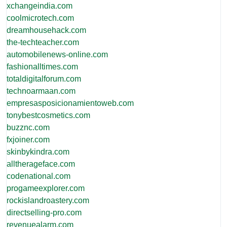
xchangeindia.com
coolmicrotech.com
dreamhousehack.com
the-techteacher.com
automobilenews-online.com
fashionalltimes.com
totaldigitalforum.com
technoarmaan.com
empresasposicionamientoweb.com
tonybestcosmetics.com
buzznc.com
fxjoiner.com
skinbykindra.com
alltherageface.com
codenational.com
progameexplorer.com
rockislandroastery.com
directselling-pro.com
revenuealarm.com