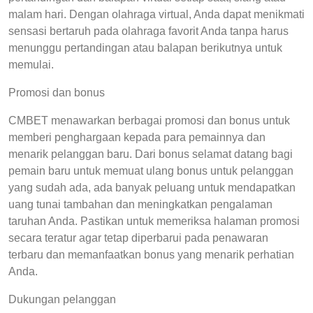
malam hari. Dengan olahraga virtual, Anda dapat menikmati
sensasi bertaruh pada olahraga favorit Anda tanpa harus
menunggu pertandingan atau balapan berikutnya untuk
memulai.
Promosi dan bonus
CMBET menawarkan berbagai promosi dan bonus untuk
memberi penghargaan kepada para pemainnya dan
menarik pelanggan baru. Dari bonus selamat datang bagi
pemain baru untuk memuat ulang bonus untuk pelanggan
yang sudah ada, ada banyak peluang untuk mendapatkan
uang tunai tambahan dan meningkatkan pengalaman
taruhan Anda. Pastikan untuk memeriksa halaman promosi
secara teratur agar tetap diperbarui pada penawaran
terbaru dan memanfaatkan bonus yang menarik perhatian
Anda.
Dukungan pelanggan