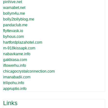
pinhive.net
warnabet.net
bollym4u.me
bolly2tollyblog.me
pandaclub.me
flyttevask.io
byhous.com
hartfordplazahotel.com
m-918kissapk.com
nabavkame.info
gakbiasa.com
iflowerhu.info
chicagocrystalconnection.com
imanabadii.com
trilipohu.info
appruptio.info
Links