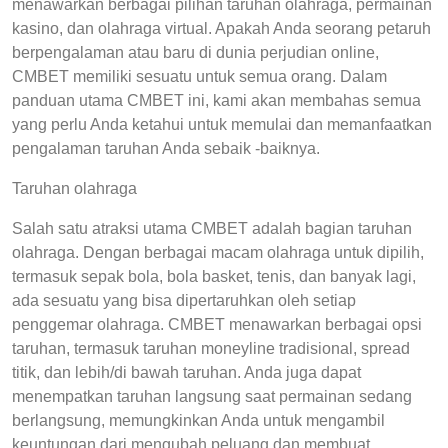
menawarkan berbagai pilihan taruhan olahraga, permainan
kasino, dan olahraga virtual. Apakah Anda seorang petaruh
berpengalaman atau baru di dunia perjudian online,
CMBET memiliki sesuatu untuk semua orang. Dalam
panduan utama CMBET ini, kami akan membahas semua
yang perlu Anda ketahui untuk memulai dan memanfaatkan
pengalaman taruhan Anda sebaik -baiknya.
Taruhan olahraga
Salah satu atraksi utama CMBET adalah bagian taruhan
olahraga. Dengan berbagai macam olahraga untuk dipilih,
termasuk sepak bola, bola basket, tenis, dan banyak lagi,
ada sesuatu yang bisa dipertaruhkan oleh setiap
penggemar olahraga. CMBET menawarkan berbagai opsi
taruhan, termasuk taruhan moneyline tradisional, spread
titik, dan lebih/di bawah taruhan. Anda juga dapat
menempatkan taruhan langsung saat permainan sedang
berlangsung, memungkinkan Anda untuk mengambil
keuntungan dari mengubah peluang dan membuat