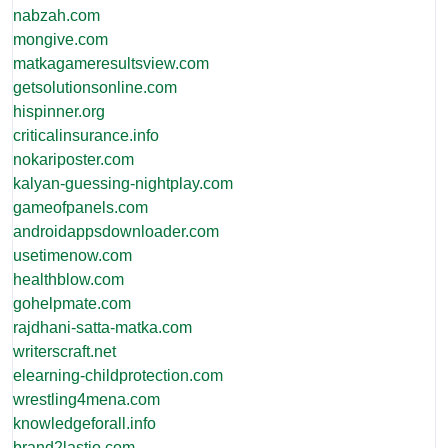
nabzah.com
mongive.com
matkagameresultsview.com
getsolutionsonline.com
hispinner.org
criticalinsurance.info
nokariposter.com
kalyan-guessing-nightplay.com
gameofpanels.com
androidappsdownloader.com
usetimenow.com
healthblow.com
gohelpmate.com
rajdhani-satta-matka.com
writerscraft.net
elearning-childprotection.com
wrestling4mena.com
knowledgeforall.info
brand2lastio.com