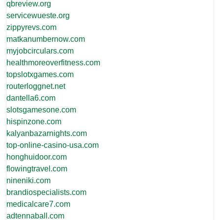
qbreview.org
servicewueste.org
zippyrevs.com
matkanumbernow.com
myjobcirculars.com
healthmoreoverfitness.com
topslotxgames.com
routerloggnet.net
dantella6.com
slotsgamesone.com
hispinzone.com
kalyanbazarnights.com
top-online-casino-usa.com
honghuidoor.com
flowingtravel.com
nineniki.com
brandiospecialists.com
medicalcare7.com
adtennaball.com