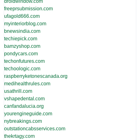
droidwindow.com
freeprsubmission.com
ufagold666.com
myinteriorblog.com
bnewsindia.com
techiepick.com
bamzyshop.com
pondycars.com
techonfutures.com
techoologic.com
raspberryketonescanada.org
medihealthrules.com
usathrill.com
vshapedental.com
canfandalucia.org
yourengineguide.com
nybreakings.com
outstationcabsservices.com
thekrtagy.com