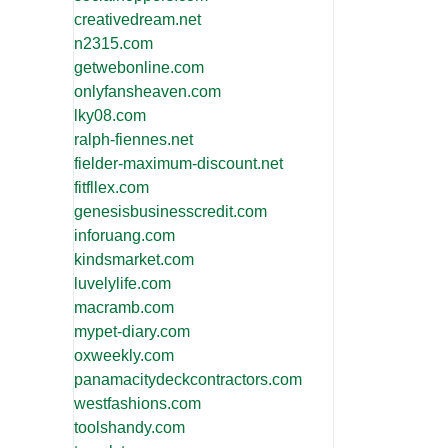
creativedream.net
n2315.com
getwebonline.com
onlyfansheaven.com
lky08.com
ralph-fiennes.net
fielder-maximum-discount.net
fitfllex.com
genesisbusinesscredit.com
inforuang.com
kindsmarket.com
luvelylife.com
macramb.com
mypet-diary.com
oxweekly.com
panamacitydeckcontractors.com
westfashions.com
toolshandy.com