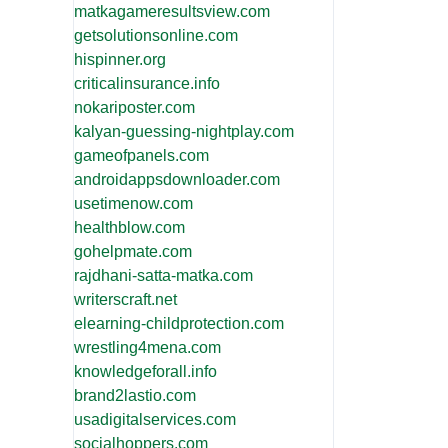
matkagameresultsview.com
getsolutionsonline.com
hispinner.org
criticalinsurance.info
nokariposter.com
kalyan-guessing-nightplay.com
gameofpanels.com
androidappsdownloader.com
usetimenow.com
healthblow.com
gohelpmate.com
rajdhani-satta-matka.com
writerscraft.net
elearning-childprotection.com
wrestling4mena.com
knowledgeforall.info
brand2lastio.com
usadigitalservices.com
socialhoppers.com