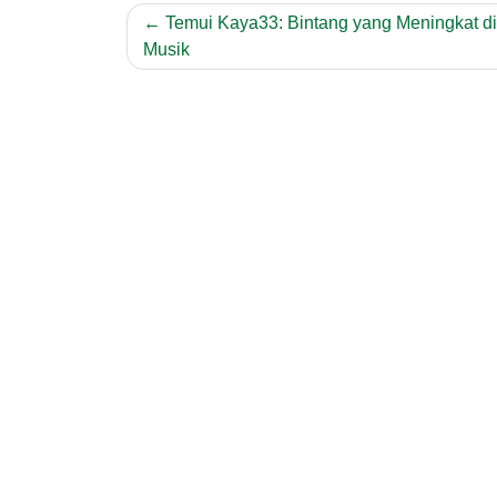
Post
Temui Kaya33: Bintang yang Meningkat di 
Musik
navigation