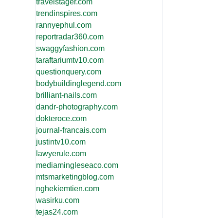
travelstager.com
trendinspires.com
rannyephul.com
reportradar360.com
swaggyfashion.com
taraftariumtv10.com
questionquery.com
bodybuildinglegend.com
brilliant-nails.com
dandr-photography.com
dokteroce.com
journal-francais.com
justintv10.com
lawyerule.com
mediamingleseaco.com
mtsmarketingblog.com
nghekiemtien.com
wasirku.com
tejas24.com