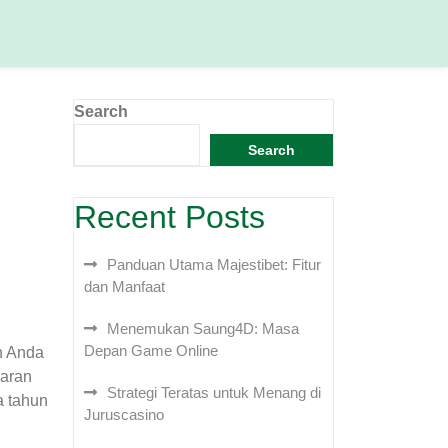
Search
Search
Recent Posts
Panduan Utama Majestibet: Fitur
dan Manfaat
Menemukan Saung4D: Masa
Depan Game Online
ah Anda
yaran
Strategi Teratas untuk Menang di
a tahun
Juruscasino