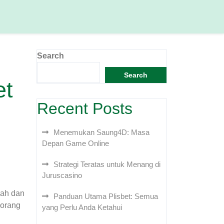
Search
Search
et
Recent Posts
Menemukan Saung4D: Masa
Depan Game Online
Strategi Teratas untuk Menang di
Juruscasino
dah dan
Panduan Utama Plisbet: Semua
eorang
yang Perlu Anda Ketahui