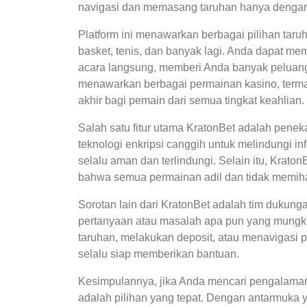
navigasi dan memasang taruhan hanya dengan 
Platform ini menawarkan berbagai pilihan taruh
basket, tenis, dan banyak lagi. Anda dapat m
acara langsung, memberi Anda banyak peluang 
menawarkan berbagai permainan kasino, termasu
akhir bagi pemain dari semua tingkat keahlian.
Salah satu fitur utama KratonBet adalah pen
teknologi enkripsi canggih untuk melindungi 
selalu aman dan terlindungi. Selain itu, Kra
bahwa semua permainan adil dan tidak memih
Sorotan lain dari KratonBet adalah tim dukun
pertanyaan atau masalah apa pun yang mungk
taruhan, melakukan deposit, atau menavigasi
selalu siap memberikan bantuan.
Kesimpulannya, jika Anda mencari pengalama
adalah pilihan yang tepat. Dengan antarmuka