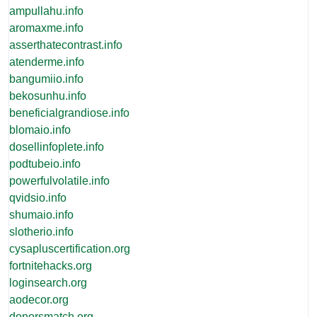
ampullahu.info
aromaxme.info
asserthatecontrast.info
atenderme.info
bangumiio.info
bekosunhu.info
beneficialgrandiose.info
blomaio.info
dosellinfoplete.info
podtubeio.info
powerfulvolatile.info
qvidsio.info
shumaio.info
slotherio.info
cysapluscertification.org
fortnitehacks.org
loginsearch.org
aodecor.org
donorsmatch.org