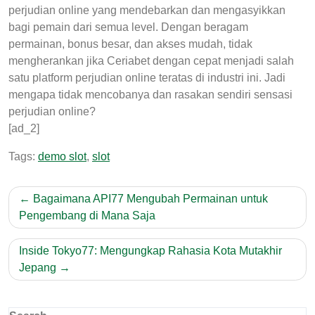
perjudian online yang mendebarkan dan mengasyikkan
bagi pemain dari semua level. Dengan beragam
permainan, bonus besar, dan akses mudah, tidak
mengherankan jika Ceriabet dengan cepat menjadi salah
satu platform perjudian online teratas di industri ini. Jadi
mengapa tidak mencobanya dan rasakan sendiri sensasi
perjudian online?
[ad_2]
Tags:
demo slot
,
slot
Post
Bagaimana API77 Mengubah Permainan untuk
navigation
Pengembang di Mana Saja
Inside Tokyo77: Mengungkap Rahasia Kota Mutakhir
Jepang