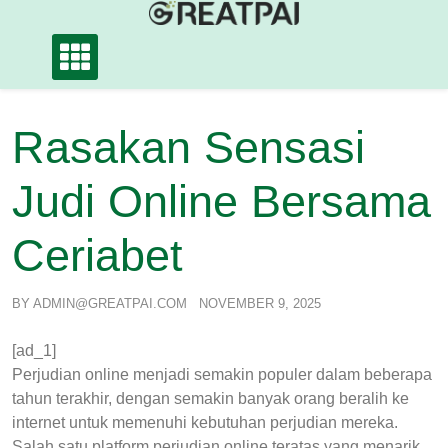
Skip
to
content
Rasakan Sensasi
Judi Online Bersama
Ceriabet
BY
ADMIN@GREATPAI.COM
NOVEMBER 9, 2025
[ad_1]
Perjudian online menjadi semakin populer dalam beberapa
tahun terakhir, dengan semakin banyak orang beralih ke
internet untuk memenuhi kebutuhan perjudian mereka.
Salah satu platform perjudian online teratas yang menarik