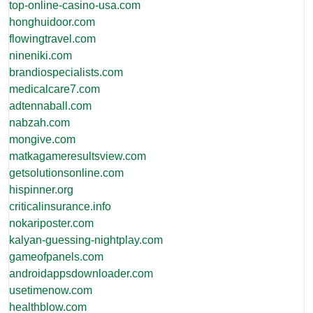
top-online-casino-usa.com
honghuidoor.com
flowingtravel.com
nineniki.com
brandiospecialists.com
medicalcare7.com
adtennaball.com
nabzah.com
mongive.com
matkagameresultsview.com
getsolutionsonline.com
hispinner.org
criticalinsurance.info
nokariposter.com
kalyan-guessing-nightplay.com
gameofpanels.com
androidappsdownloader.com
usetimenow.com
healthblow.com