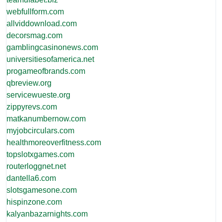
webfullform.com
allviddownload.com
decorsmag.com
gamblingcasinonews.com
universitiesofamerica.net
progameofbrands.com
qbreview.org
servicewueste.org
zippyrevs.com
matkanumbernow.com
myjobcirculars.com
healthmoreoverfitness.com
topslotxgames.com
routerloggnet.net
dantella6.com
slotsgamesone.com
hispinzone.com
kalyanbazarnights.com