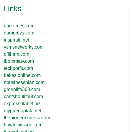
Links
uae-times.com
gamerifys.com
inspiratif.net
vsmsnetworks.com
offthem.com
ibommatv.com
techporfit.com
bekasionline.com
nbusinessplan.com
greenlife360.com
cantshoutitout.com
expressufabet.biz
mypuertoplata.net
thepioneerxpress.com
howtofixissue.com
teamufabet.biz