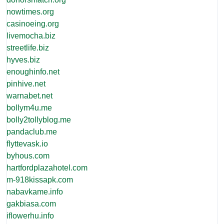
nowtimes.org
casinoeing.org
livemocha.biz
streetlife.biz
hyves.biz
enoughinfo.net
pinhive.net
warnabet.net
bollym4u.me
bolly2tollyblog.me
pandaclub.me
flyttevask.io
byhous.com
hartfordplazahotel.com
m-918kissapk.com
nabavkame.info
gakbiasa.com
iflowerhu.info