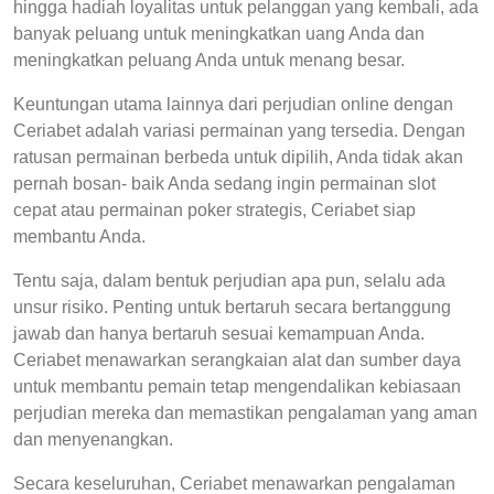
hingga hadiah loyalitas untuk pelanggan yang kembali, ada
banyak peluang untuk meningkatkan uang Anda dan
meningkatkan peluang Anda untuk menang besar.
Keuntungan utama lainnya dari perjudian online dengan
Ceriabet adalah variasi permainan yang tersedia. Dengan
ratusan permainan berbeda untuk dipilih, Anda tidak akan
pernah bosan- baik Anda sedang ingin permainan slot
cepat atau permainan poker strategis, Ceriabet siap
membantu Anda.
Tentu saja, dalam bentuk perjudian apa pun, selalu ada
unsur risiko. Penting untuk bertaruh secara bertanggung
jawab dan hanya bertaruh sesuai kemampuan Anda.
Ceriabet menawarkan serangkaian alat dan sumber daya
untuk membantu pemain tetap mengendalikan kebiasaan
perjudian mereka dan memastikan pengalaman yang aman
dan menyenangkan.
Secara keseluruhan, Ceriabet menawarkan pengalaman