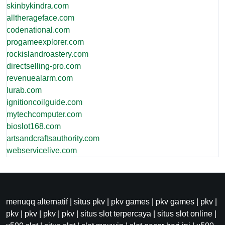
skinbykindra.com
alltherageface.com
codenational.com
progameexplorer.com
rockislandroastery.com
directselling-pro.com
revenuealarm.com
lurab.com
ignitioncoilguide.com
mytechcomputer.com
bioslot168.com
artsandcraftsauthority.com
webservicelive.com
menuqq alternatif
|
situs pkv
|
pkv games
|
pkv games
|
pkv
|
pkv
|
pkv
|
pkv
|
pkv
|
situs slot terpercaya
|
situs slot online
|