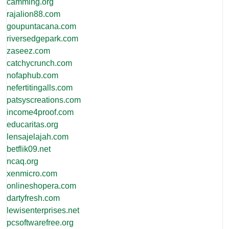
camming.org
rajalion88.com
goupuntacana.com
riversedgepark.com
zaseez.com
catchycrunch.com
nofaphub.com
nefertitingalls.com
patsyscreations.com
income4proof.com
educaritas.org
lensajelajah.com
betflik09.net
ncaq.org
xenmicro.com
onlineshopera.com
dartyfresh.com
lewisenterprises.net
pcsoftwarefree.org