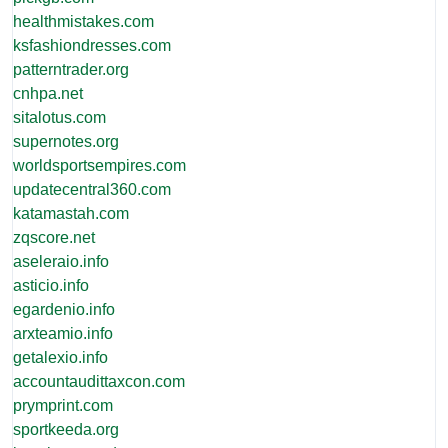
healthmistakes.com
ksfashiondresses.com
patterntrader.org
cnhpa.net
sitalotus.com
supernotes.org
worldsportsempires.com
updatecentral360.com
katamastah.com
zqscore.net
aseleraio.info
asticio.info
egardenio.info
arxteamio.info
getalexio.info
accountaudittaxcon.com
prymprint.com
sportkeeda.org