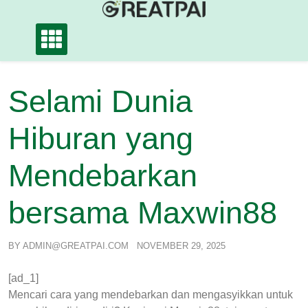
Skip
to
content
Selami Dunia
Hiburan yang
Mendebarkan
bersama Maxwin88
BY
ADMIN@GREATPAI.COM
NOVEMBER 29, 2025
[ad_1]
Mencari cara yang mendebarkan dan mengasyikkan untuk