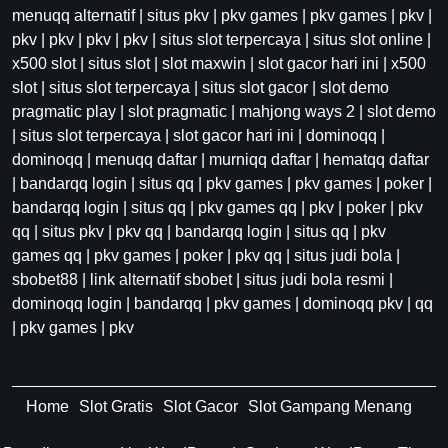
menuqq alternatif
|
situs pkv
|
pkv games
|
pkv games
|
pkv
|
pkv
|
pkv
|
pkv
|
pkv
|
situs slot terpercaya
|
situs slot online
|
x500 slot
|
situs slot
|
slot maxwin
|
slot gacor hari ini
|
x500
slot
|
situs slot terpercaya
|
situs slot gacor
|
slot demo
pragmatic play
|
slot pragmatic
|
mahjong ways 2
|
slot demo
|
situs slot terpercaya
|
slot gacor hari ini
|
dominoqq
|
dominoqq
|
menuqq daftar
|
murniqq daftar
|
hematqq daftar
|
bandarqq login
|
situs qq
|
pkv games
|
pkv games
|
poker
|
bandarqq login
|
situs qq
|
pkv games qq
|
pkv
|
poker
|
pkv
qq
|
situs pkv
|
pkv qq
|
bandarqq login
|
situs qq
|
pkv
games qq
|
pkv games
|
poker
|
pkv qq
|
situs judi bola
|
sbobet88
|
link alternatif sbobet
|
situs judi bola resmi
|
dominoqq login
|
bandarqq
|
pkv games
|
dominoqq pkv
|
qq
|
pkv games
|
pkv
Home
Slot Gratis
Slot Gacor
Slot Gampang Menang