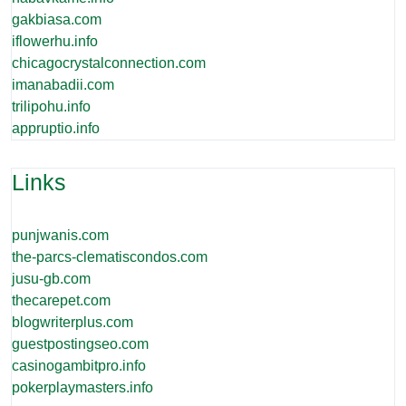
gakbiasa.com
iflowerhu.info
chicagocrystalconnection.com
imanabadii.com
trilipohu.info
appruptio.info
Links
punjwanis.com
the-parcs-clematiscondos.com
jusu-gb.com
thecarepet.com
blogwriterplus.com
guestpostingseo.com
casinogambitpro.info
pokerplaymasters.info