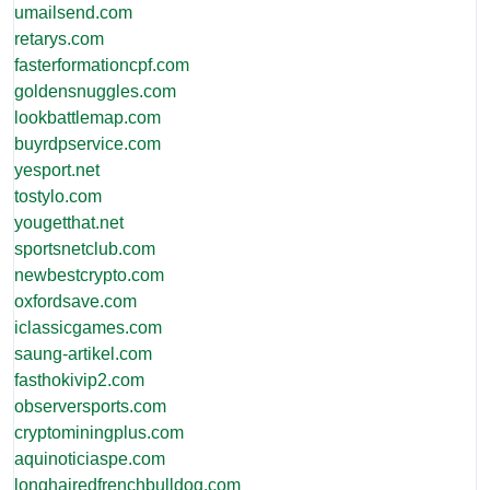
umailsend.com
retarys.com
fasterformationcpf.com
goldensnuggles.com
lookbattlemap.com
buyrdpservice.com
yesport.net
tostylo.com
yougetthat.net
sportsnetclub.com
newbestcrypto.com
oxfordsave.com
iclassicgames.com
saung-artikel.com
fasthokivip2.com
observersports.com
cryptominingplus.com
aquinoticiaspe.com
longhairedfrenchbulldog.com