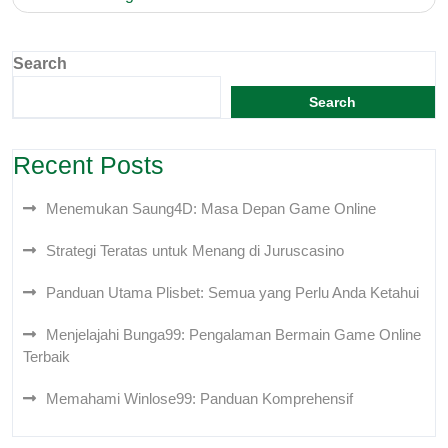
Search
Search
Recent Posts
Menemukan Saung4D: Masa Depan Game Online
Strategi Teratas untuk Menang di Juruscasino
Panduan Utama Plisbet: Semua yang Perlu Anda Ketahui
Menjelajahi Bunga99: Pengalaman Bermain Game Online
Terbaik
Memahami Winlose99: Panduan Komprehensif