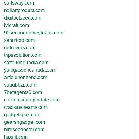
surfsway.com
nailartproduct.com
digitactseed.com
lvlcraft.com
90secondmoneyloans.com
xenmicro.com
rodrovers.com
tripssolution.com
satta-king-india.com
yukigassencanada.com
articlehorizone.com
yuqqbbzp.com
7betagents6.com
coronavirusuptodate.com
crackinstreams.com
gadgetspak.com
gearsngadget.com
hireseodoctor.com
lapsfit.com