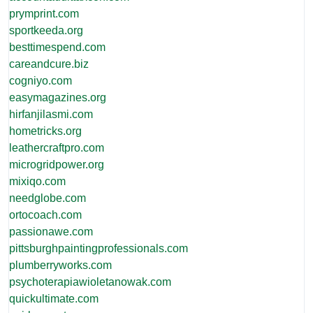
prymprint.com
sportkeeda.org
besttimespend.com
careandcure.biz
cogniyo.com
easymagazines.org
hirfanjilasmi.com
hometricks.org
leathercraftpro.com
microgridpower.org
mixiqo.com
needglobe.com
ortocoach.com
passionawe.com
pittsburghpaintingprofessionals.com
plumberryworks.com
psychoterapiawioletanowak.com
quickultimate.com