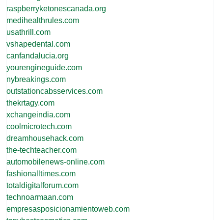
raspberryketonescanada.org
medihealthrules.com
usathrill.com
vshapedental.com
canfandalucia.org
yourengineguide.com
nybreakings.com
outstationcabsservices.com
thekrtagy.com
xchangeindia.com
coolmicrotech.com
dreamhousehack.com
the-techteacher.com
automobilenews-online.com
fashionalltimes.com
totaldigitalforum.com
technoarmaan.com
empresasposicionamientoweb.com