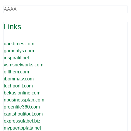
AAAA
Links
uae-times.com
gamerifys.com
inspiratif.net
vsmsnetworks.com
offthem.com
ibommatv.com
techporfit.com
bekasionline.com
nbusinessplan.com
greenlife360.com
cantshoutitout.com
expressufabet.biz
mypuertoplata.net