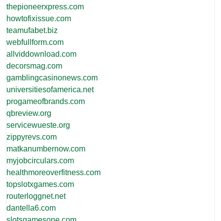
thepioneerxpress.com
howtofixissue.com
teamufabet.biz
webfullform.com
allviddownload.com
decorsmag.com
gamblingcasinonews.com
universitiesofamerica.net
progameofbrands.com
qbreview.org
servicewueste.org
zippyrevs.com
matkanumbernow.com
myjobcirculars.com
healthmoreoverfitness.com
topslotxgames.com
routerloggnet.net
dantella6.com
slotsgamesone.com