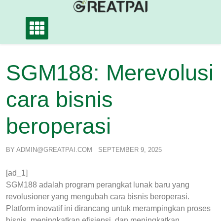
Skip
to
content
SGM188: Merevolusi
cara bisnis
beroperasi
BY
ADMIN@GREATPAI.COM
SEPTEMBER 9, 2025
[ad_1]
SGM188 adalah program perangkat lunak baru yang
revolusioner yang mengubah cara bisnis beroperasi.
Platform inovatif ini dirancang untuk merampingkan proses
bisnis, meningkatkan efisiensi, dan meningkatkan