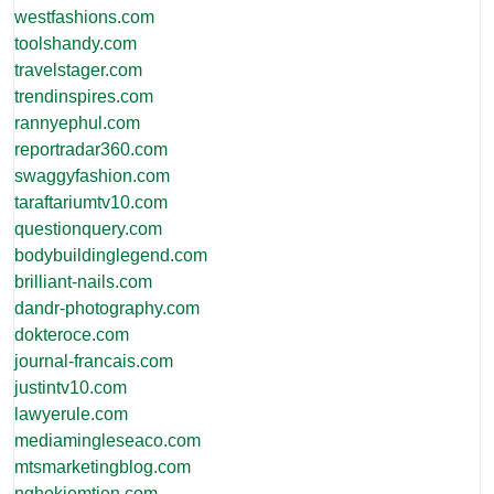
westfashions.com
toolshandy.com
travelstager.com
trendinspires.com
rannyephul.com
reportradar360.com
swaggyfashion.com
taraftariumtv10.com
questionquery.com
bodybuildinglegend.com
brilliant-nails.com
dandr-photography.com
dokteroce.com
journal-francais.com
justintv10.com
lawyerule.com
mediamingleseaco.com
mtsmarketingblog.com
nghekiemtien.com