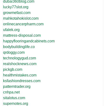
dubai360blog.com
lucky77slot.org
growmefast.com
mahkotahokislot.com
onlinecancerpharm.com
ufalek.org
mattress-disposal.com
happyflooringandcabinets.com
bodybuildinglife.co
qrdoggy.com
technologygud.com
realshocknews.com
pickgb.com
healthmistakes.com
ksfashiondresses.com
patterntrader.org
cnhpa.net
sitalotus.com
supernotes.org