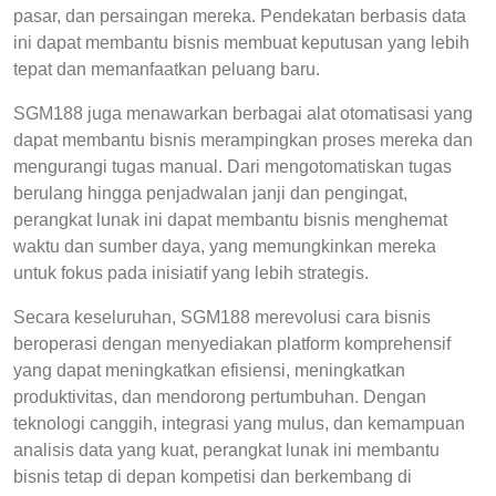
pasar, dan persaingan mereka. Pendekatan berbasis data
ini dapat membantu bisnis membuat keputusan yang lebih
tepat dan memanfaatkan peluang baru.
SGM188 juga menawarkan berbagai alat otomatisasi yang
dapat membantu bisnis merampingkan proses mereka dan
mengurangi tugas manual. Dari mengotomatiskan tugas
berulang hingga penjadwalan janji dan pengingat,
perangkat lunak ini dapat membantu bisnis menghemat
waktu dan sumber daya, yang memungkinkan mereka
untuk fokus pada inisiatif yang lebih strategis.
Secara keseluruhan, SGM188 merevolusi cara bisnis
beroperasi dengan menyediakan platform komprehensif
yang dapat meningkatkan efisiensi, meningkatkan
produktivitas, dan mendorong pertumbuhan. Dengan
teknologi canggih, integrasi yang mulus, dan kemampuan
analisis data yang kuat, perangkat lunak ini membantu
bisnis tetap di depan kompetisi dan berkembang di