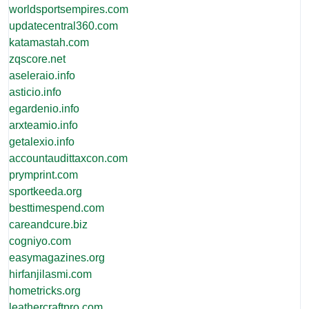
worldsportsempires.com
updatecentral360.com
katamastah.com
zqscore.net
aseleraio.info
asticio.info
egardenio.info
arxteamio.info
getalexio.info
accountaudittaxcon.com
prymprint.com
sportkeeda.org
besttimespend.com
careandcure.biz
cogniyo.com
easymagazines.org
hirfanjilasmi.com
hometricks.org
leathercraftpro.com