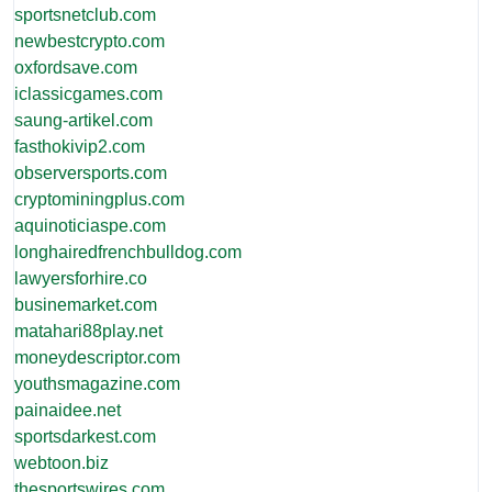
sportsnetclub.com
newbestcrypto.com
oxfordsave.com
iclassicgames.com
saung-artikel.com
fasthokivip2.com
observersports.com
cryptominingplus.com
aquinoticiaspe.com
longhairedfrenchbulldog.com
lawyersforhire.co
businemarket.com
matahari88play.net
moneydescriptor.com
youthsmagazine.com
painaidee.net
sportsdarkest.com
webtoon.biz
thesportswires.com