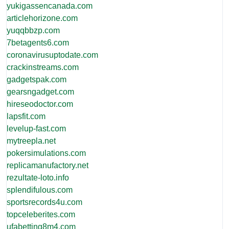
yukigassencanada.com
articlehorizone.com
yuqqbbzp.com
7betagents6.com
coronavirusuptodate.com
crackinstreams.com
gadgetspak.com
gearsngadget.com
hireseodoctor.com
lapsfit.com
levelup-fast.com
mytreepla.net
pokersimulations.com
replicamanufactory.net
rezultate-loto.info
splendifulous.com
sportsrecords4u.com
topceleberites.com
ufabetting8m4.com