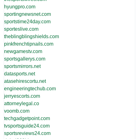
hyungpro.com
sportingnewsnet.com
sportstime24day.com
sporteslive.com
theblingblingshields.com
pinkfrenchtipnails.com
newgamestv.com
sportsgallerys.com
sportsmirrors.net
datasports.net
atasehirescortu.net
engineeringtechub.com
jerryescorts.com
attorneylegal.co
voomb.com
techgadgetpoint.com
tvsportsguide24.com
sportsreviews24.com