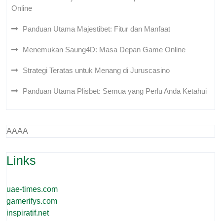
Online
Panduan Utama Majestibet: Fitur dan Manfaat
Menemukan Saung4D: Masa Depan Game Online
Strategi Teratas untuk Menang di Juruscasino
Panduan Utama Plisbet: Semua yang Perlu Anda Ketahui
AAAA
Links
uae-times.com
gamerifys.com
inspiratif.net