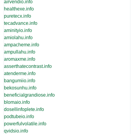
airvendio.info
healthexe.info
puretecx.info
tecadvance.info
aminityio.info
amiolahu.info
ampacheme.info
ampullahu.info
aromaxme.info
asserthatecontrast.info
atenderme.info
bangumiio.info
bekosunhu.info
beneficialgrandiose.info
blomaio.info
dosellinfoplete.info
podtubeio.info
powerfulvolatile.info
qvidsio.info