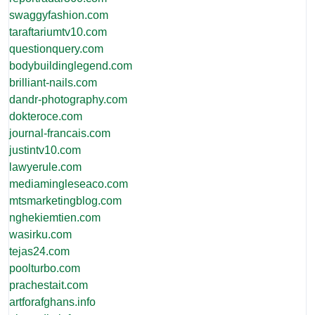
swaggyfashion.com
taraftariumtv10.com
questionquery.com
bodybuildinglegend.com
brilliant-nails.com
dandr-photography.com
dokteroce.com
journal-francais.com
justintv10.com
lawyerule.com
mediamingleseaco.com
mtsmarketingblog.com
nghekiemtien.com
wasirku.com
tejas24.com
poolturbo.com
prachestait.com
artforafghans.info