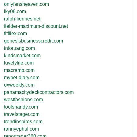
onlyfansheaven.com
lky08.com
ralph-fiennes.net
fielder-maximum-discount.net
fitfllex.com
genesisbusinesscredit.com
inforuang.com
kindsmarket.com
luvelylife.com
macramb.com
mypet-diary.com
oxweekly.com
panamacitydeckcontractors.com
westfashions.com
toolshandy.com
travelstager.com
trendinspires.com
rannyephul.com
reportradar360.com