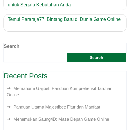
navigation
untuk Segala Kebutuhan Anda
Temui Pararaja77: Bintang Baru di Dunia Game Online
Search
Search
Recent Posts
Memahami Gajibet: Panduan Komprehensif Taruhan
Online
Panduan Utama Majestibet: Fitur dan Manfaat
Menemukan Saung4D: Masa Depan Game Online