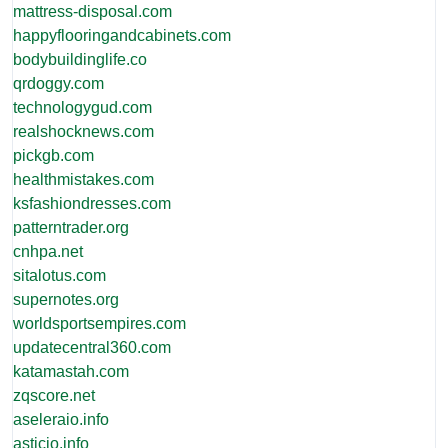
mattress-disposal.com
happyflooringandcabinets.com
bodybuildinglife.co
qrdoggy.com
technologygud.com
realshocknews.com
pickgb.com
healthmistakes.com
ksfashiondresses.com
patterntrader.org
cnhpa.net
sitalotus.com
supernotes.org
worldsportsempires.com
updatecentral360.com
katamastah.com
zqscore.net
aseleraio.info
asticio.info