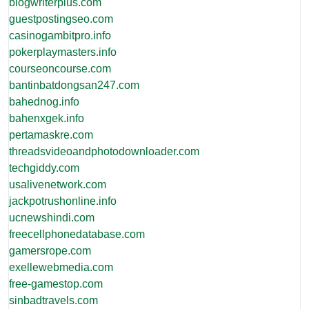
blogwriterplus.com
guestpostingseo.com
casinogambitpro.info
pokerplaymasters.info
courseoncourse.com
bantinbatdongsan247.com
bahednog.info
bahenxgek.info
pertamaskre.com
threadsvideoandphotodownloader.com
techgiddy.com
usalivenetwork.com
jackpotrushonline.info
ucnewshindi.com
freecellphonedatabase.com
gamersrope.com
exellewebmedia.com
free-gamestop.com
sinbadtravels.com