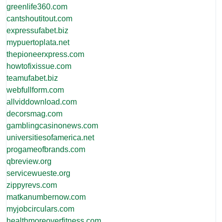
greenlife360.com
cantshoutitout.com
expressufabet.biz
mypuertoplata.net
thepioneerxpress.com
howtofixissue.com
teamufabet.biz
webfullform.com
allviddownload.com
decorsmag.com
gamblingcasinonews.com
universitiesofamerica.net
progameofbrands.com
qbreview.org
servicewueste.org
zippyrevs.com
matkanumbernow.com
myjobcirculars.com
healthmoreoverfitness.com