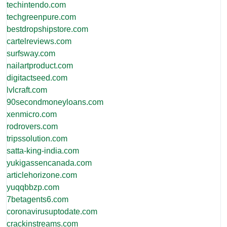
techintendo.com
techgreenpure.com
bestdropshipstore.com
cartelreviews.com
surfsway.com
nailartproduct.com
digitactseed.com
lvlcraft.com
90secondmoneyloans.com
xenmicro.com
rodrovers.com
tripssolution.com
satta-king-india.com
yukigassencanada.com
articlehorizone.com
yuqqbbzp.com
7betagents6.com
coronavirusuptodate.com
crackinstreams.com