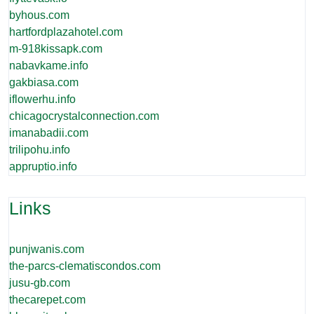
byhous.com
hartfordplazahotel.com
m-918kissapk.com
nabavkame.info
gakbiasa.com
iflowerhu.info
chicagocrystalconnection.com
imanabadii.com
trilipohu.info
appruptio.info
Links
punjwanis.com
the-parcs-clematiscondos.com
jusu-gb.com
thecarepet.com