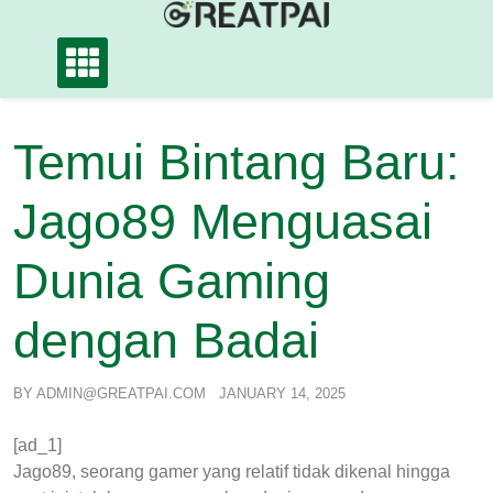
Skip
to
content
Temui Bintang Baru:
Jago89 Menguasai
Dunia Gaming
dengan Badai
BY
ADMIN@GREATPAI.COM
JANUARY 14, 2025
[ad_1]
Jago89, seorang gamer yang relatif tidak dikenal hingga