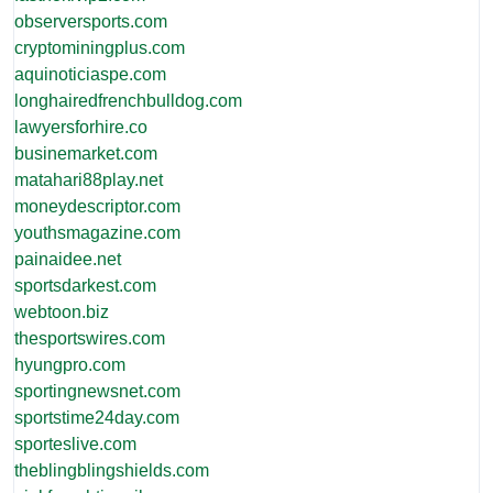
observersports.com
cryptominingplus.com
aquinoticiaspe.com
longhairedfrenchbulldog.com
lawyersforhire.co
businemarket.com
matahari88play.net
moneydescriptor.com
youthsmagazine.com
painaidee.net
sportsdarkest.com
webtoon.biz
thesportswires.com
hyungpro.com
sportingnewsnet.com
sportstime24day.com
sporteslive.com
theblingblingshields.com