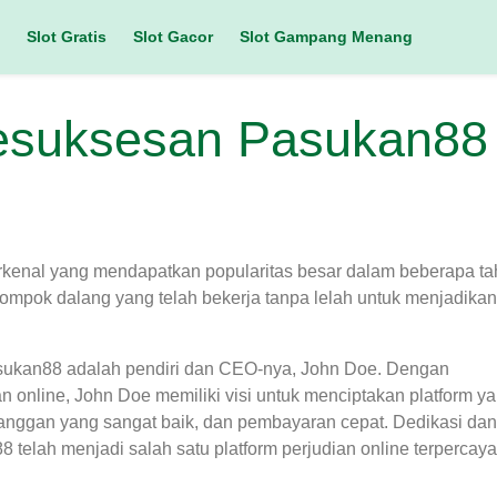
Slot Gratis
Slot Gacor
Slot Gampang Menang
esuksesan Pasukan88
erkenal yang mendapatkan popularitas besar dalam beberapa t
elompok dalang yang telah bekerja tanpa lelah untuk menjadika
Pasukan88 adalah pendiri dan CEO-nya, John Doe. Dengan
an online, John Doe memiliki visi untuk menciptakan platform y
ggan yang sangat baik, dan pembayaran cepat. Dedikasi dan
telah menjadi salah satu platform perjudian online terpercay