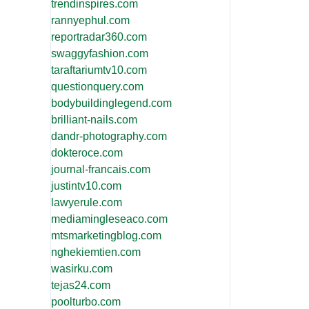
trendinspires.com
rannyephul.com
reportradar360.com
swaggyfashion.com
taraftariumtv10.com
questionquery.com
bodybuildinglegend.com
brilliant-nails.com
dandr-photography.com
dokteroce.com
journal-francais.com
justintv10.com
lawyerule.com
mediamingleseaco.com
mtsmarketingblog.com
nghekiemtien.com
wasirku.com
tejas24.com
poolturbo.com