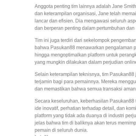
Anggota penting tim lainnya adalah Jane Smit
dan keterampilan organisasi, Jane telah mema
lancar dan efisien. Dia mengawasi seluruh as
dan berperan penting dalam pertumbuhan dan
Tim ini juga terdiri dari sekelompok pengemba
bahwa Pasukan88 menawarkan pengalaman peng
hingga mengoptimalkan platform untuk perangka
yang mungkin dilakukan dalam perjudian onlin
Selain keterampilan teknisnya, tim Pasukan8
terjamin bagi para pemainnya. Mereka mengguna
dan memastikan bahwa semua transaksi aman 
Secara keseluruhan, keberhasilan Pasukan88 ti
ide inovatif, perhatian terhadap detail, dan 
platform yang tidak ada duanya di industri pe
jelas bahwa tim di baliknya akan terus memim
pemain di seluruh dunia.