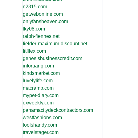
n2315.com
getwebonline.com
onlyfansheaven.com
lky08.com
ralph-fiennes.net
fielder-maximum-discount.net
fitfllex.com
genesisbusinesscredit.com
inforuang.com
kindsmarket.com
luvelylife.com
macramb.com
mypet-diary.com
oxweekly.com
panamacitydeckcontractors.com
westfashions.com
toolshandy.com
travelstager.com