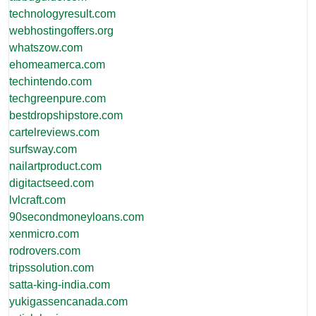
technologyresult.com
webhostingoffers.org
whatszow.com
ehomeamerca.com
techintendo.com
techgreenpure.com
bestdropshipstore.com
cartelreviews.com
surfsway.com
nailartproduct.com
digitactseed.com
lvlcraft.com
90secondmoneyloans.com
xenmicro.com
rodrovers.com
tripssolution.com
satta-king-india.com
yukigassencanada.com