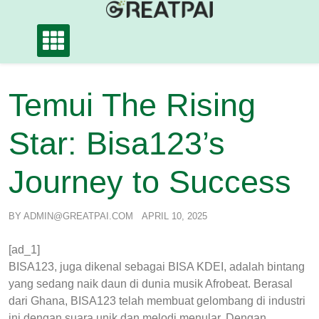
Skip
to
content
Temui The Rising
Star: Bisa123’s
Journey to Success
BY
ADMIN@GREATPAI.COM
APRIL 10, 2025
[ad_1]
BISA123, juga dikenal sebagai BISA KDEI, adalah bintang
yang sedang naik daun di dunia musik Afrobeat. Berasal
dari Ghana, BISA123 telah membuat gelombang di industri
ini dengan suara unik dan melodi menular. Dengan