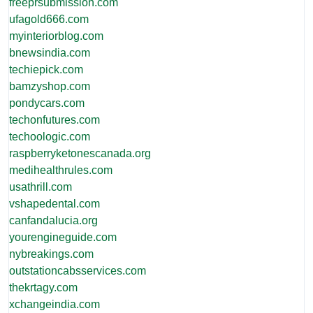
freeprsubmission.com
ufagold666.com
myinteriorblog.com
bnewsindia.com
techiepick.com
bamzyshop.com
pondycars.com
techonfutures.com
techoologic.com
raspberryketonescanada.org
medihealthrules.com
usathrill.com
vshapedental.com
canfandalucia.org
yourengineguide.com
nybreakings.com
outstationcabsservices.com
thekrtagy.com
xchangeindia.com