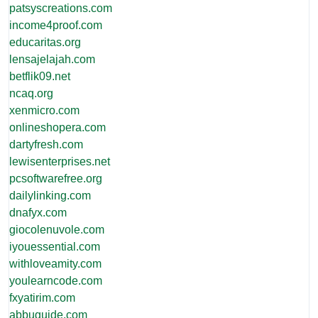
patsyscreations.com
income4proof.com
educaritas.org
lensajelajah.com
betflik09.net
ncaq.org
xenmicro.com
onlineshopera.com
dartyfresh.com
lewisenterprises.net
pcsoftwarefree.org
dailylinking.com
dnafyx.com
giocolenuvole.com
iyouessential.com
withloveamity.com
youlearncode.com
fxyatirim.com
abbuguide.com