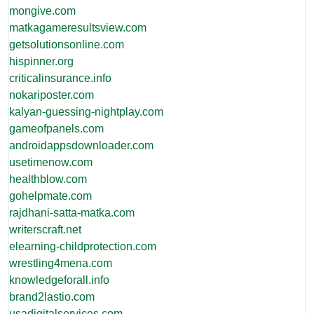
mongive.com
matkagameresultsview.com
getsolutionsonline.com
hispinner.org
criticalinsurance.info
nokariposter.com
kalyan-guessing-nightplay.com
gameofpanels.com
androidappsdownloader.com
usetimenow.com
healthblow.com
gohelpmate.com
rajdhani-satta-matka.com
writerscraft.net
elearning-childprotection.com
wrestling4mena.com
knowledgeforall.info
brand2lastio.com
usadigitalservices.com