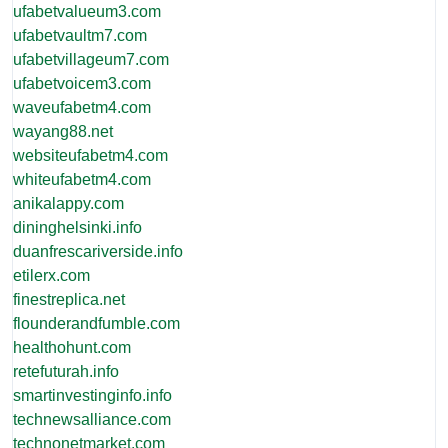
ufabetvalueum3.com
ufabetvaultm7.com
ufabetvillageum7.com
ufabetvoicem3.com
waveufabetm4.com
wayang88.net
websiteufabetm4.com
whiteufabetm4.com
anikalappy.com
dininghelsinki.info
duanfrescariverside.info
etilerx.com
finestreplica.net
flounderandfumble.com
healthohunt.com
retefuturah.info
smartinvestinginfo.info
technewsalliance.com
technonetmarket.com