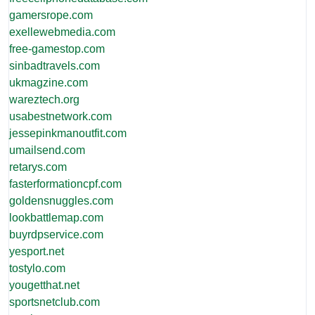
gamersrope.com
exellewebmedia.com
free-gamestop.com
sinbadtravels.com
ukmagzine.com
wareztech.org
usabestnetwork.com
jessepinkmanoutfit.com
umailsend.com
retarys.com
fasterformationcpf.com
goldensnuggles.com
lookbattlemap.com
buyrdpservice.com
yesport.net
tostylo.com
yougetthat.net
sportsnetclub.com