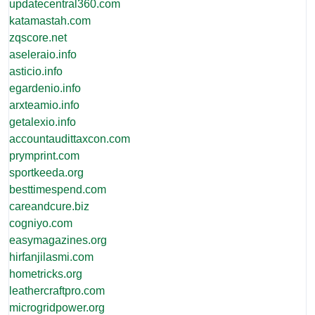
updatecentral360.com
katamastah.com
zqscore.net
aseleraio.info
asticio.info
egardenio.info
arxteamio.info
getalexio.info
accountaudittaxcon.com
prymprint.com
sportkeeda.org
besttimespend.com
careandcure.biz
cogniyo.com
easymagazines.org
hirfanjilasmi.com
hometricks.org
leathercraftpro.com
microgridpower.org