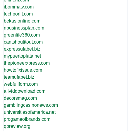
ibommatv.com
techporfit.com
bekasionline.com
nbusinessplan.com
greenlife360.com
cantshoutitout.com
expressufabet.biz
mypuertoplata.net
thepioneerxpress.com
howtofixissue.com
teamufabet.biz
webfullform.com
allviddownload.com
decorsmag.com
gamblingcasinonews.com
universitiesofamerica.net
progameofbrands.com
qbreview.org