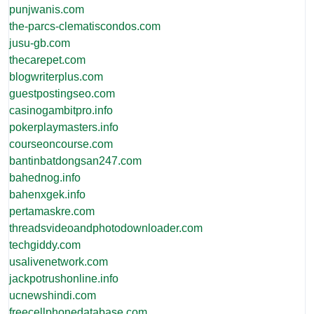
punjwanis.com
the-parcs-clematiscondos.com
jusu-gb.com
thecarepet.com
blogwriterplus.com
guestpostingseo.com
casinogambitpro.info
pokerplaymasters.info
courseoncourse.com
bantinbatdongsan247.com
bahednog.info
bahenxgek.info
pertamaskre.com
threadsvideoandphotodownloader.com
techgiddy.com
usalivenetwork.com
jackpotrushonline.info
ucnewshindi.com
freecellphonedatabase.com