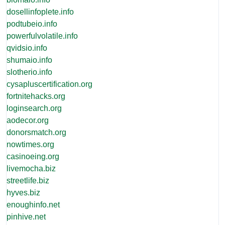
dosellinfoplete.info
podtubeio.info
powerfulvolatile.info
qvidsio.info
shumaio.info
slotherio.info
cysapluscertification.org
fortnitehacks.org
loginsearch.org
aodecor.org
donorsmatch.org
nowtimes.org
casinoeing.org
livemocha.biz
streetlife.biz
hyves.biz
enoughinfo.net
pinhive.net