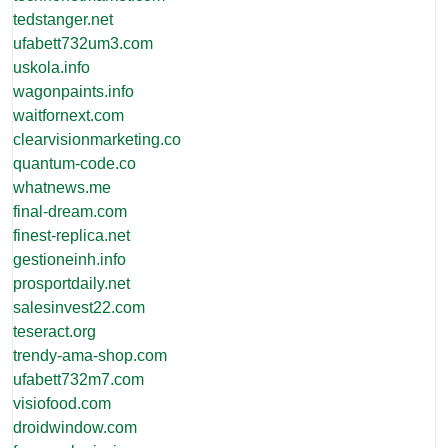
tedstanger.net
ufabett732um3.com
uskola.info
wagonpaints.info
waitfornext.com
clearvisionmarketing.co
quantum-code.co
whatnews.me
final-dream.com
finest-replica.net
gestioneinh.info
prosportdaily.net
salesinvest22.com
teseract.org
trendy-ama-shop.com
ufabett732m7.com
visiofood.com
droidwindow.com