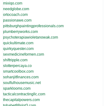
mixiqo.com
needglobe.com
ortocoach.com
passionawe.com
pittsburghpaintingprofessionals.com
plumberryworks.com
psychoterapiawioletanowak.com
quickultimate.com
quirkyquester.com
sexmedicineformen.com
shiftripple.com
slotterpercaya.co
smartcoolbox.com
sohanjitfinances.com
soulfulhousemusic.net
sparklooms.com
tacticalcontractingllc.com
thecapitalpowers.com
tobabet88slot3.com