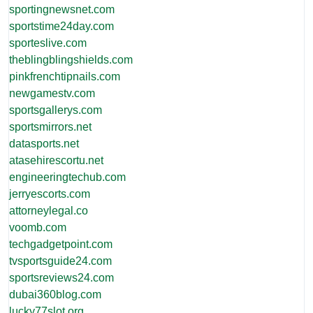
sportingnewsnet.com
sportstime24day.com
sporteslive.com
theblingblingshields.com
pinkfrenchtipnails.com
newgamestv.com
sportsgallerys.com
sportsmirrors.net
datasports.net
atasehirescortu.net
engineeringtechub.com
jerryescorts.com
attorneylegal.co
voomb.com
techgadgetpoint.com
tvsportsguide24.com
sportsreviews24.com
dubai360blog.com
lucky77slot.org