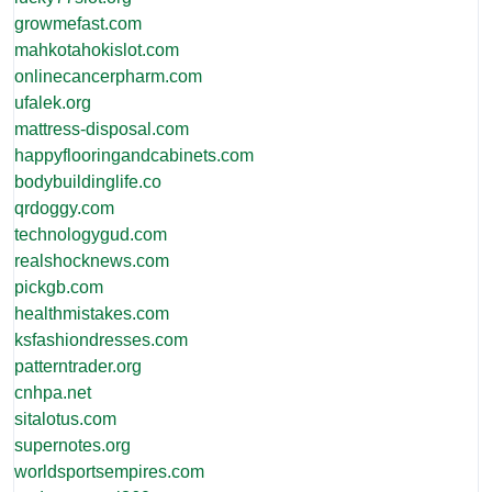
growmefast.com
mahkotahokislot.com
onlinecancerpharm.com
ufalek.org
mattress-disposal.com
happyflooringandcabinets.com
bodybuildinglife.co
qrdoggy.com
technologygud.com
realshocknews.com
pickgb.com
healthmistakes.com
ksfashiondresses.com
patterntrader.org
cnhpa.net
sitalotus.com
supernotes.org
worldsportsempires.com