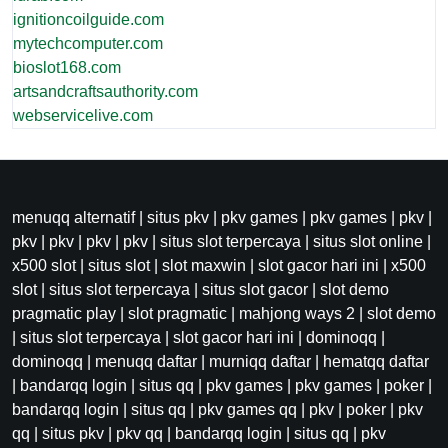
ignitioncoilguide.com
mytechcomputer.com
bioslot168.com
artsandcraftsauthority.com
webservicelive.com
menuqq alternatif
|
situs pkv
|
pkv games
|
pkv games
|
pkv
|
pkv
|
pkv
|
pkv
|
pkv
|
situs slot terpercaya
|
situs slot online
|
x500 slot
|
situs slot
|
slot maxwin
|
slot gacor hari ini
|
x500
slot
|
situs slot terpercaya
|
situs slot gacor
|
slot demo
pragmatic play
|
slot pragmatic
|
mahjong ways 2
|
slot demo
|
situs slot terpercaya
|
slot gacor hari ini
|
dominoqq
|
dominoqq
|
menuqq daftar
|
murniqq daftar
|
hematqq daftar
|
bandarqq login
|
situs qq
|
pkv games
|
pkv games
|
poker
|
bandarqq login
|
situs qq
|
pkv games qq
|
pkv
|
poker
|
pkv
qq
|
situs pkv
|
pkv qq
|
bandarqq login
|
situs qq
|
pkv