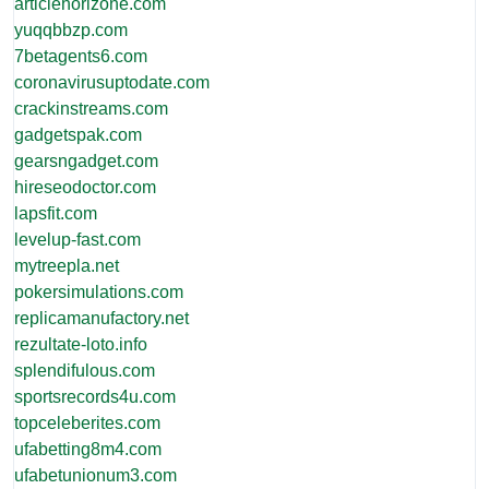
articlehorizone.com
yuqqbbzp.com
7betagents6.com
coronavirusuptodate.com
crackinstreams.com
gadgetspak.com
gearsngadget.com
hireseodoctor.com
lapsfit.com
levelup-fast.com
mytreepla.net
pokersimulations.com
replicamanufactory.net
rezultate-loto.info
splendifulous.com
sportsrecords4u.com
topceleberites.com
ufabetting8m4.com
ufabetunionum3.com