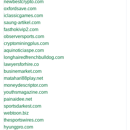
newbestcrypto.com
oxfordsave.com
iclassicgames.com
saung-artikel.com
fasthokivip2.com
observersports.com
cryptominingplus.com
aquinoticiaspe.com
longhairedfrenchbulldog.com
lawyersforhire.co
businemarket.com
matahari88play.net
moneydescriptor.com
youthsmagazine.com
painaidee.net
sportsdarkest.com
webtoon.biz
thesportswires.com
hyungpro.com