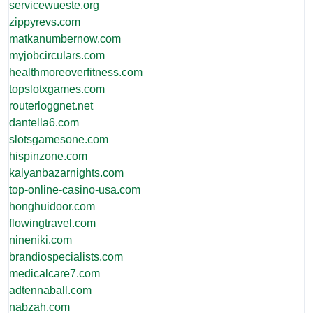
servicewueste.org
zippyrevs.com
matkanumbernow.com
myjobcirculars.com
healthmoreoverfitness.com
topslotxgames.com
routerloggnet.net
dantella6.com
slotsgamesone.com
hispinzone.com
kalyanbazarnights.com
top-online-casino-usa.com
honghuidoor.com
flowingtravel.com
nineniki.com
brandiospecialists.com
medicalcare7.com
adtennaball.com
nabzah.com