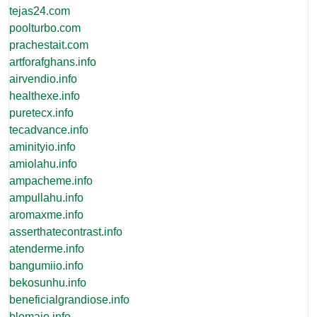
tejas24.com
poolturbo.com
prachestait.com
artforafghans.info
airvendio.info
healthexe.info
puretecx.info
tecadvance.info
aminityio.info
amiolahu.info
ampacheme.info
ampullahu.info
aromaxme.info
asserthatecontrast.info
atenderme.info
bangumiio.info
bekosunhu.info
beneficialgrandiose.info
blomaio.info