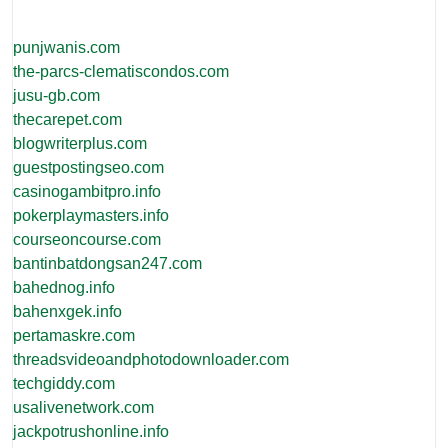
punjwanis.com
the-parcs-clematiscondos.com
jusu-gb.com
thecarepet.com
blogwriterplus.com
guestpostingseo.com
casinogambitpro.info
pokerplaymasters.info
courseoncourse.com
bantinbatdongsan247.com
bahednog.info
bahenxgek.info
pertamaskre.com
threadsvideoandphotodownloader.com
techgiddy.com
usalivenetwork.com
jackpotrushonline.info