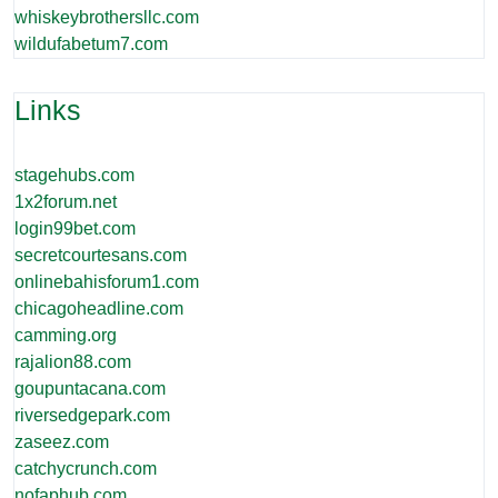
whiskeybrothersllc.com
wildufabetum7.com
Links
stagehubs.com
1x2forum.net
login99bet.com
secretcourtesans.com
onlinebahisforum1.com
chicagoheadline.com
camming.org
rajalion88.com
goupuntacana.com
riversedgepark.com
zaseez.com
catchycrunch.com
nofaphub.com