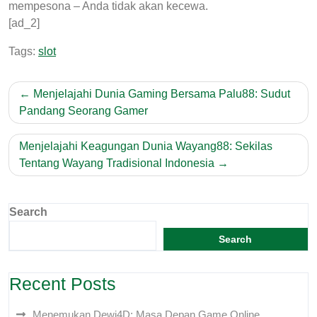
mempesona – Anda tidak akan kecewa.
[ad_2]
Tags:
slot
Post
Menjelajahi Dunia Gaming Bersama Palu88: Sudut
navigation
Pandang Seorang Gamer
Menjelajahi Keagungan Dunia Wayang88: Sekilas
Tentang Wayang Tradisional Indonesia
Search
Search
Recent Posts
Menemukan Dewi4D: Masa Depan Game Online