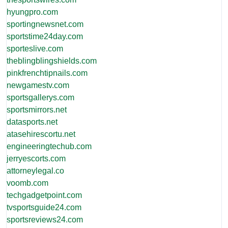
hyungpro.com
sportingnewsnet.com
sportstime24day.com
sporteslive.com
theblingblingshields.com
pinkfrenchtipnails.com
newgamestv.com
sportsgallerys.com
sportsmirrors.net
datasports.net
atasehirescortu.net
engineeringtechub.com
jerryescorts.com
attorneylegal.co
voomb.com
techgadgetpoint.com
tvsportsguide24.com
sportsreviews24.com