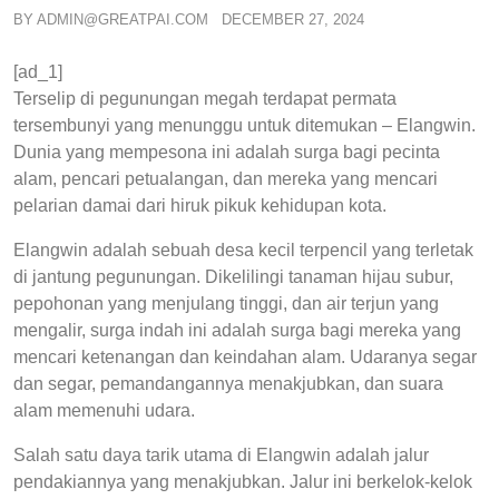
BY
ADMIN@GREATPAI.COM
DECEMBER 27, 2024
[ad_1]
Terselip di pegunungan megah terdapat permata
tersembunyi yang menunggu untuk ditemukan – Elangwin.
Dunia yang mempesona ini adalah surga bagi pecinta
alam, pencari petualangan, dan mereka yang mencari
pelarian damai dari hiruk pikuk kehidupan kota.
Elangwin adalah sebuah desa kecil terpencil yang terletak
di jantung pegunungan. Dikelilingi tanaman hijau subur,
pepohonan yang menjulang tinggi, dan air terjun yang
mengalir, surga indah ini adalah surga bagi mereka yang
mencari ketenangan dan keindahan alam. Udaranya segar
dan segar, pemandangannya menakjubkan, dan suara
alam memenuhi udara.
Salah satu daya tarik utama di Elangwin adalah jalur
pendakiannya yang menakjubkan. Jalur ini berkelok-kelok