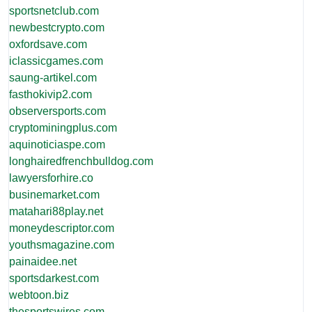
sportsnetclub.com
newbestcrypto.com
oxfordsave.com
iclassicgames.com
saung-artikel.com
fasthokivip2.com
observersports.com
cryptominingplus.com
aquinoticiaspe.com
longhairedfrenchbulldog.com
lawyersforhire.co
businemarket.com
matahari88play.net
moneydescriptor.com
youthsmagazine.com
painaidee.net
sportsdarkest.com
webtoon.biz
thesportswires.com