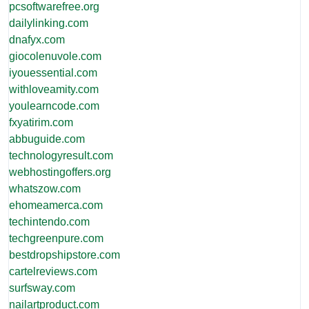
pcsoftwarefree.org
dailylinking.com
dnafyx.com
giocolenuvole.com
iyouessential.com
withloveamity.com
youlearncode.com
fxyatirim.com
abbuguide.com
technologyresult.com
webhostingoffers.org
whatszow.com
ehomeamerca.com
techintendo.com
techgreenpure.com
bestdropshipstore.com
cartelreviews.com
surfsway.com
nailartproduct.com