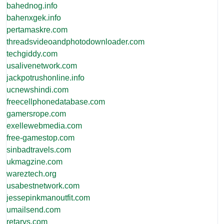
bahednog.info
bahenxgek.info
pertamaskre.com
threadsvideoandphotodownloader.com
techgiddy.com
usalivenetwork.com
jackpotrushonline.info
ucnewshindi.com
freecellphonedatabase.com
gamersrope.com
exellewebmedia.com
free-gamestop.com
sinbadtravels.com
ukmagzine.com
wareztech.org
usabestnetwork.com
jessepinkmanoutfit.com
umailsend.com
retarys.com