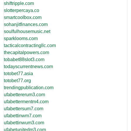
shiftripple.com
slotterpercaya.co
smartcoolbox.com
sohanjitfinances.com
soulfulhousemusic.net
sparklooms.com
tacticalcontractingllc.com
thecapitalpowers.com
tobabet88slot3.com
todayscurrentnews.com
totobet77.asia
totobet77.org
trendingpublication.com
ufabettererum3.com
ufabettermentm4.com
ufabettersum7.com
ufabettinwm7.com
ufabettinwum3.com
ufabetunitedm3.com