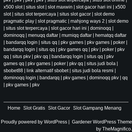
x500 slot
|
situs slot
|
slot maxwin
|
slot gacor hari ini
|
x500
slot
|
situs slot terpercaya
|
situs slot gacor
|
slot demo
pragmatic play
|
slot pragmatic
|
mahjong ways 2
|
slot demo
|
situs slot terpercaya
|
slot gacor hari ini
|
dominoqq
|
dominoqq
|
menuqq daftar
|
murniqq daftar
|
hematqq daftar
|
bandarqq login
|
situs qq
|
pkv games
|
pkv games
|
poker
|
bandarqq login
|
situs qq
|
pkv games qq
|
pkv
|
poker
|
pkv
qq
|
situs pkv
|
pkv qq
|
bandarqq login
|
situs qq
|
pkv
games qq
|
pkv games
|
poker
|
pkv qq
|
situs judi bola
|
sbobet88
|
link alternatif sbobet
|
situs judi bola resmi
|
dominoqq login
|
bandarqq
|
pkv games
|
dominoqq pkv
|
qq
|
pkv games
|
pkv
Home
Slot Gratis
Slot Gacor
Slot Gampang Menang
Proudly powered by WordPress
|
Gardener WordPress Theme
by TheMagnifico.