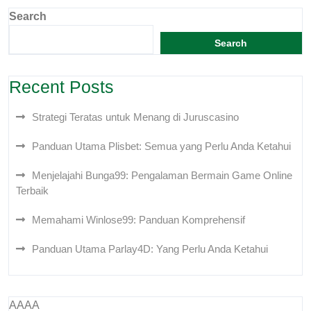
Search
Search
Recent Posts
Strategi Teratas untuk Menang di Juruscasino
Panduan Utama Plisbet: Semua yang Perlu Anda Ketahui
Menjelajahi Bunga99: Pengalaman Bermain Game Online
Terbaik
Memahami Winlose99: Panduan Komprehensif
Panduan Utama Parlay4D: Yang Perlu Anda Ketahui
AAAA