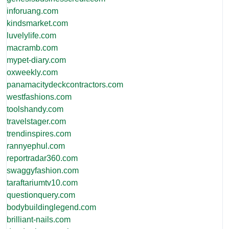
inforuang.com
kindsmarket.com
luvelylife.com
macramb.com
mypet-diary.com
oxweekly.com
panamacitydeckcontractors.com
westfashions.com
toolshandy.com
travelstager.com
trendinspires.com
rannyephul.com
reportradar360.com
swaggyfashion.com
taraftariumtv10.com
questionquery.com
bodybuildinglegend.com
brilliant-nails.com