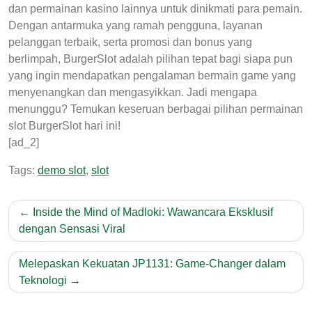
dan permainan kasino lainnya untuk dinikmati para pemain.
Dengan antarmuka yang ramah pengguna, layanan
pelanggan terbaik, serta promosi dan bonus yang
berlimpah, BurgerSlot adalah pilihan tepat bagi siapa pun
yang ingin mendapatkan pengalaman bermain game yang
menyenangkan dan mengasyikkan. Jadi mengapa
menunggu? Temukan keseruan berbagai pilihan permainan
slot BurgerSlot hari ini!
[ad_2]
Tags:
demo slot
,
slot
Post
Inside the Mind of Madloki: Wawancara Eksklusif
navigation
dengan Sensasi Viral
Melepaskan Kekuatan JP1131: Game-Changer dalam
Teknologi