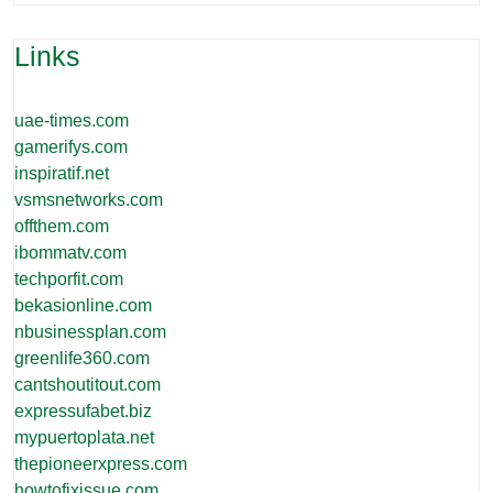
Links
uae-times.com
gamerifys.com
inspiratif.net
vsmsnetworks.com
offthem.com
ibommatv.com
techporfit.com
bekasionline.com
nbusinessplan.com
greenlife360.com
cantshoutitout.com
expressufabet.biz
mypuertoplata.net
thepioneerxpress.com
howtofixissue.com