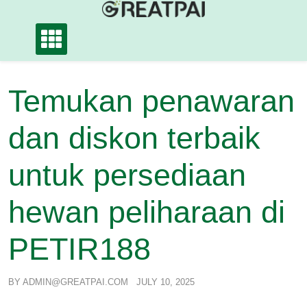
Skip
to
content
Temukan penawaran
dan diskon terbaik
untuk persediaan
hewan peliharaan di
PETIR188
BY
ADMIN@GREATPAI.COM
JULY 10, 2025