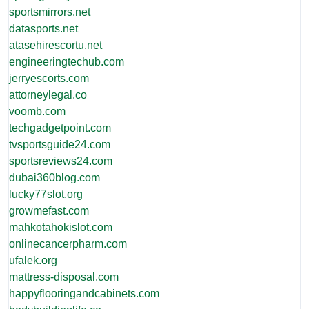
sportsmirrors.net
datasports.net
atasehirescortu.net
engineeringtechub.com
jerryescorts.com
attorneylegal.co
voomb.com
techgadgetpoint.com
tvsportsguide24.com
sportsreviews24.com
dubai360blog.com
lucky77slot.org
growmefast.com
mahkotahokislot.com
onlinecancerpharm.com
ufalek.org
mattress-disposal.com
happyflooringandcabinets.com