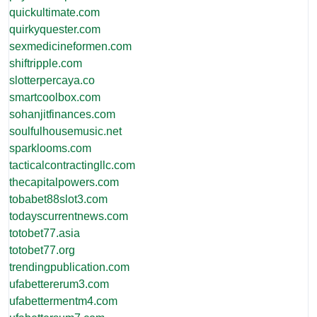
quickultimate.com
quirkyquester.com
sexmedicineformen.com
shiftripple.com
slotterpercaya.co
smartcoolbox.com
sohanjitfinances.com
soulfulhousemusic.net
sparklooms.com
tacticalcontractingllc.com
thecapitalpowers.com
tobabet88slot3.com
todayscurrentnews.com
totobet77.asia
totobet77.org
trendingpublication.com
ufabettererum3.com
ufabettermentm4.com