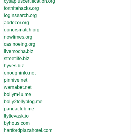
cysapluscertification.org
fortnitehacks.org
loginsearch.org
aodecor.org
donorsmatch.org
nowtimes.org
casinoeing.org
livemocha.biz
streetlife.biz
hyves.biz
enoughinfo.net
pinhive.net
warnabet.net
bollym4u.me
bolly2tollyblog.me
pandaclub.me
flyttevask.io
byhous.com
hartfordplazahotel.com