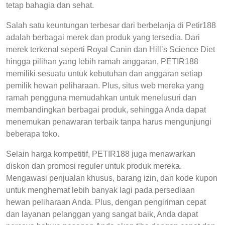
tetap bahagia dan sehat.
Salah satu keuntungan terbesar dari berbelanja di Petir188
adalah berbagai merek dan produk yang tersedia. Dari
merek terkenal seperti Royal Canin dan Hill’s Science Diet
hingga pilihan yang lebih ramah anggaran, PETIR188
memiliki sesuatu untuk kebutuhan dan anggaran setiap
pemilik hewan peliharaan. Plus, situs web mereka yang
ramah pengguna memudahkan untuk menelusuri dan
membandingkan berbagai produk, sehingga Anda dapat
menemukan penawaran terbaik tanpa harus mengunjungi
beberapa toko.
Selain harga kompetitif, PETIR188 juga menawarkan
diskon dan promosi reguler untuk produk mereka.
Mengawasi penjualan khusus, barang izin, dan kode kupon
untuk menghemat lebih banyak lagi pada persediaan
hewan peliharaan Anda. Plus, dengan pengiriman cepat
dan layanan pelanggan yang sangat baik, Anda dapat