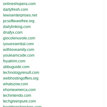
onlineshopera.com
dartyfresh.com
lewisenterprises.net
pcsoftwarefree.org
dailylinking.com
dnafyx.com
giocolenuvole.com
iyouessential.com
withloveamity.com
youlearncode.com
fxyatirim.com
abbuguide.com
technologyresult.com
webhostingoffers.org
whatszow.com
ehomeamerca.com
techintendo.com
techgreenpure.com
bestdropshipstore.com