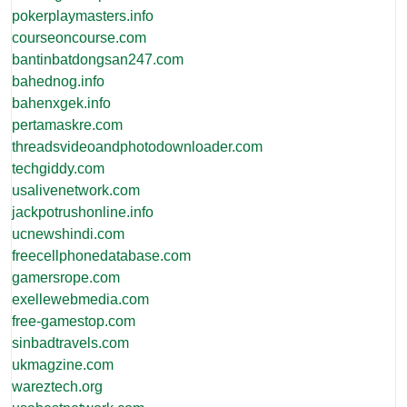
pokerplaymasters.info
courseoncourse.com
bantinbatdongsan247.com
bahednog.info
bahenxgek.info
pertamaskre.com
threadsvideoandphotodownloader.com
techgiddy.com
usalivenetwork.com
jackpotrushonline.info
ucnewshindi.com
freecellphonedatabase.com
gamersrope.com
exellewebmedia.com
free-gamestop.com
sinbadtravels.com
ukmagzine.com
wareztech.org