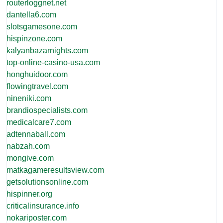
routerloggnet.net
dantella6.com
slotsgamesone.com
hispinzone.com
kalyanbazarnights.com
top-online-casino-usa.com
honghuidoor.com
flowingtravel.com
nineniki.com
brandiospecialists.com
medicalcare7.com
adtennaball.com
nabzah.com
mongive.com
matkagameresultsview.com
getsolutionsonline.com
hispinner.org
criticalinsurance.info
nokariposter.com