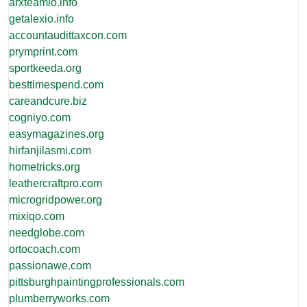
arxteamio.info
getalexio.info
accountaudittaxcon.com
prymprint.com
sportkeeda.org
besttimespend.com
careandcure.biz
cogniyo.com
easymagazines.org
hirfanjilasmi.com
hometricks.org
leathercraftpro.com
microgridpower.org
mixiqo.com
needglobe.com
ortocoach.com
passionawe.com
pittsburghpaintingprofessionals.com
plumberryworks.com