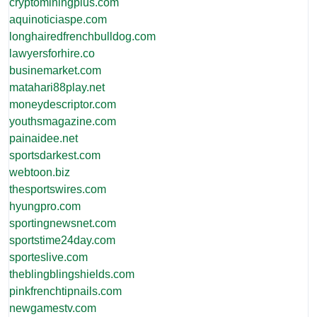
cryptominingplus.com
aquinoticiaspe.com
longhairedfrenchbulldog.com
lawyersforhire.co
businemarket.com
matahari88play.net
moneydescriptor.com
youthsmagazine.com
painaidee.net
sportsdarkest.com
webtoon.biz
thesportswires.com
hyungpro.com
sportingnewsnet.com
sportstime24day.com
sporteslive.com
theblingblingshields.com
pinkfrenchtipnails.com
newgamestv.com