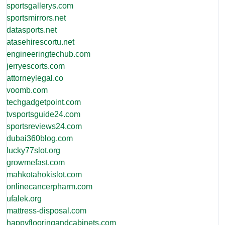
sportsgallerys.com
sportsmirrors.net
datasports.net
atasehirescortu.net
engineeringtechub.com
jerryescorts.com
attorneylegal.co
voomb.com
techgadgetpoint.com
tvsportsguide24.com
sportsreviews24.com
dubai360blog.com
lucky77slot.org
growmefast.com
mahkotahokislot.com
onlinecancerpharm.com
ufalek.org
mattress-disposal.com
happyflooringandcabinets.com