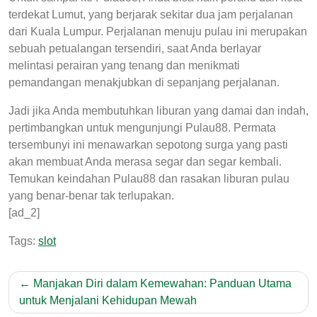
terdekat Lumut, yang berjarak sekitar dua jam perjalanan
dari Kuala Lumpur. Perjalanan menuju pulau ini merupakan
sebuah petualangan tersendiri, saat Anda berlayar
melintasi perairan yang tenang dan menikmati
pemandangan menakjubkan di sepanjang perjalanan.
Jadi jika Anda membutuhkan liburan yang damai dan indah,
pertimbangkan untuk mengunjungi Pulau88. Permata
tersembunyi ini menawarkan sepotong surga yang pasti
akan membuat Anda merasa segar dan segar kembali.
Temukan keindahan Pulau88 dan rasakan liburan pulau
yang benar-benar tak terlupakan.
[ad_2]
Tags:
slot
Post
Manjakan Diri dalam Kemewahan: Panduan Utama
navigation
untuk Menjalani Kehidupan Mewah