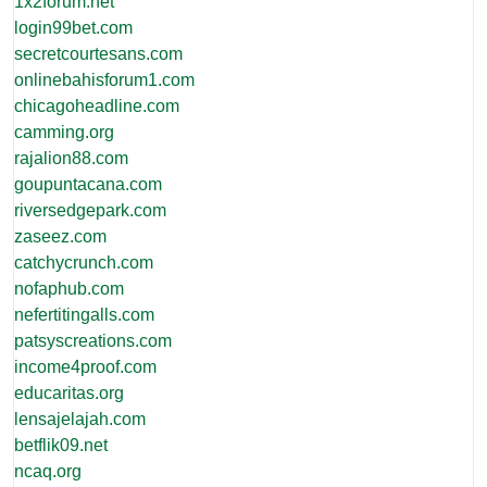
1x2forum.net
login99bet.com
secretcourtesans.com
onlinebahisforum1.com
chicagoheadline.com
camming.org
rajalion88.com
goupuntacana.com
riversedgepark.com
zaseez.com
catchycrunch.com
nofaphub.com
nefertitingalls.com
patsyscreations.com
income4proof.com
educaritas.org
lensajelajah.com
betflik09.net
ncaq.org