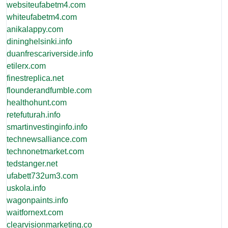
websiteufabetm4.com
whiteufabetm4.com
anikalappy.com
dininghelsinki.info
duanfrescariverside.info
etilerx.com
finestreplica.net
flounderandfumble.com
healthohunt.com
retefuturah.info
smartinvestinginfo.info
technewsalliance.com
technonetmarket.com
tedstanger.net
ufabett732um3.com
uskola.info
wagonpaints.info
waitfornext.com
clearvisionmarketing.co