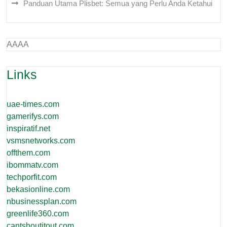
Panduan Utama Plisbet: Semua yang Perlu Anda Ketahui
AAAA
Links
uae-times.com
gamerifys.com
inspiratif.net
vsmsnetworks.com
offthem.com
ibommatv.com
techporfit.com
bekasionline.com
nbusinessplan.com
greenlife360.com
cantshoutitout.com