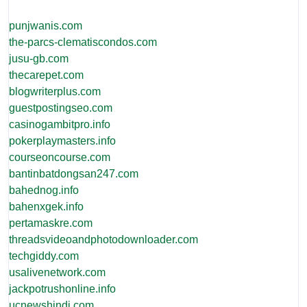
punjwanis.com
the-parcs-clematiscondos.com
jusu-gb.com
thecarepet.com
blogwriterplus.com
guestpostingseo.com
casinogambitpro.info
pokerplaymasters.info
courseoncourse.com
bantinbatdongsan247.com
bahednog.info
bahenxgek.info
pertamaskre.com
threadsvideoandphotodownloader.com
techgiddy.com
usalivenetwork.com
jackpotrushonline.info
ucnewshindi.com