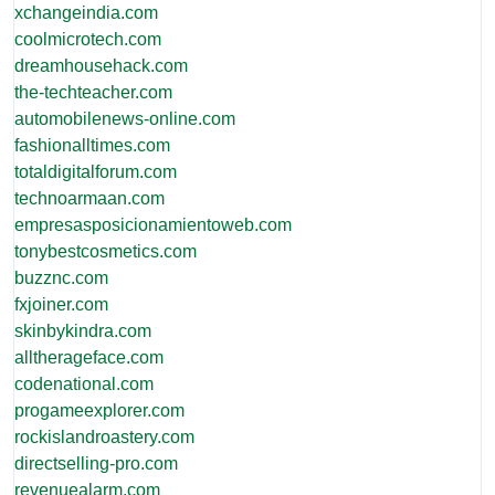
xchangeindia.com
coolmicrotech.com
dreamhousehack.com
the-techteacher.com
automobilenews-online.com
fashionalltimes.com
totaldigitalforum.com
technoarmaan.com
empresasposicionamientoweb.com
tonybestcosmetics.com
buzznc.com
fxjoiner.com
skinbykindra.com
alltherageface.com
codenational.com
progameexplorer.com
rockislandroastery.com
directselling-pro.com
revenuealarm.com