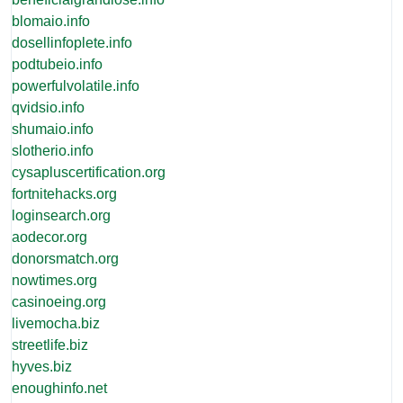
blomaio.info
dosellinfoplete.info
podtubeio.info
powerfulvolatile.info
qvidsio.info
shumaio.info
slotherio.info
cysapluscertification.org
fortnitehacks.org
loginsearch.org
aodecor.org
donorsmatch.org
nowtimes.org
casinoeing.org
livemocha.biz
streetlife.biz
hyves.biz
enoughinfo.net