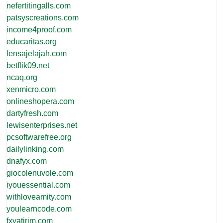
nefertitingalls.com
patsyscreations.com
income4proof.com
educaritas.org
lensajelajah.com
betflik09.net
ncaq.org
xenmicro.com
onlineshopera.com
dartyfresh.com
lewisenterprises.net
pcsoftwarefree.org
dailylinking.com
dnafyx.com
giocolenuvole.com
iyouessential.com
withloveamity.com
youlearncode.com
fxyatirim.com