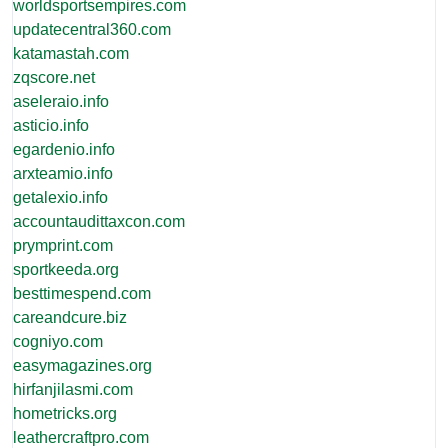
worldsportsempires.com
updatecentral360.com
katamastah.com
zqscore.net
aseleraio.info
asticio.info
egardenio.info
arxteamio.info
getalexio.info
accountaudittaxcon.com
prymprint.com
sportkeeda.org
besttimespend.com
careandcure.biz
cogniyo.com
easymagazines.org
hirfanjilasmi.com
hometricks.org
leathercraftpro.com