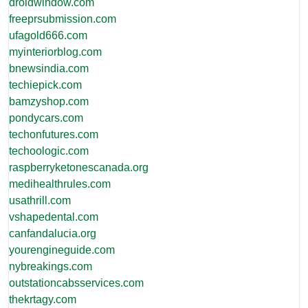
droidwindow.com
freeprsubmission.com
ufagold666.com
myinteriorblog.com
bnewsindia.com
techiepick.com
bamzyshop.com
pondycars.com
techonfutures.com
techoologic.com
raspberryketonescanada.org
medihealthrules.com
usathrill.com
vshapedental.com
canfandalucia.org
yourengineguide.com
nybreakings.com
outstationcabsservices.com
thekrtagy.com