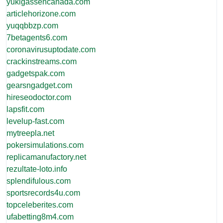
yukigassencanada.com
articlehorizone.com
yuqqbbzp.com
7betagents6.com
coronavirusuptodate.com
crackinstreams.com
gadgetspak.com
gearsngadget.com
hireseodoctor.com
lapsfit.com
levelup-fast.com
mytreepla.net
pokersimulations.com
replicamanufactory.net
rezultate-loto.info
splendifulous.com
sportsrecords4u.com
topceleberites.com
ufabetting8m4.com