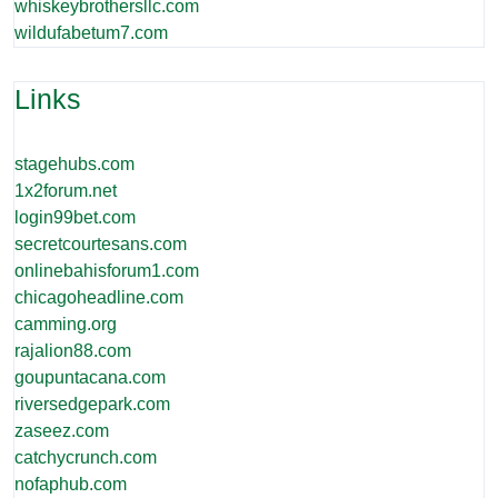
whiskeybrothersllc.com
wildufabetum7.com
Links
stagehubs.com
1x2forum.net
login99bet.com
secretcourtesans.com
onlinebahisforum1.com
chicagoheadline.com
camming.org
rajalion88.com
goupuntacana.com
riversedgepark.com
zaseez.com
catchycrunch.com
nofaphub.com