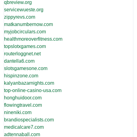
qbreview.org
servicewueste.org
zippyrevs.com
matkanumbernow.com
myjobcirculars.com
healthmoreoverfitness.com
topslotxgames.com
routerloggnet.net
dantella6.com
slotsgamesone.com
hispinzone.com
kalyanbazarnights.com
top-online-casino-usa.com
honghuidoor.com
flowingtravel.com
nineniki.com
brandiospecialists.com
medicalcare7.com
adtennaball.com