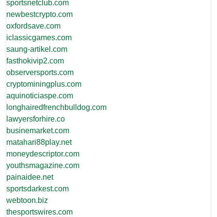
sportsnetclub.com
newbestcrypto.com
oxfordsave.com
iclassicgames.com
saung-artikel.com
fasthokivip2.com
observersports.com
cryptominingplus.com
aquinoticiaspe.com
longhairedfrenchbulldog.com
lawyersforhire.co
businemarket.com
matahari88play.net
moneydescriptor.com
youthsmagazine.com
painaidee.net
sportsdarkest.com
webtoon.biz
thesportswires.com