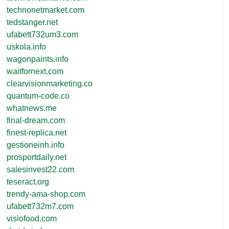
technonetmarket.com
tedstanger.net
ufabett732um3.com
uskola.info
wagonpaints.info
waitfornext.com
clearvisionmarketing.co
quantum-code.co
whatnews.me
final-dream.com
finest-replica.net
gestioneinh.info
prosportdaily.net
salesinvest22.com
teseract.org
trendy-ama-shop.com
ufabett732m7.com
visiofood.com