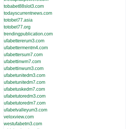
tobabet88slot3.com
todayscurrentnews.com
totobet77.asia
totobet77.org
trendingpublication.com
ufabettererum3.com
ufabettermentm4.com
ufabettersum7.com
ufabettinwm7.com
ufabettinwum3.com
ufabetunitedm3.com
ufabetunitedm7.com
ufabetuskedm7.com
ufabetutoredm3.com
ufabetutoredm7.com
ufabetvalleyum3.com
veloxview.com
westufabetm3.com