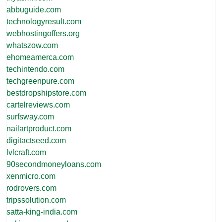
abbuguide.com
technologyresult.com
webhostingoffers.org
whatszow.com
ehomeamerca.com
techintendo.com
techgreenpure.com
bestdropshipstore.com
cartelreviews.com
surfsway.com
nailartproduct.com
digitactseed.com
lvlcraft.com
90secondmoneyloans.com
xenmicro.com
rodrovers.com
tripssolution.com
satta-king-india.com