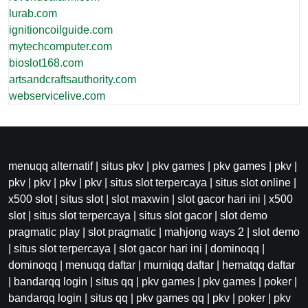
lurab.com
ignitioncoilguide.com
mytechcomputer.com
bioslot168.com
artsandcraftsauthority.com
webservicelive.com
menuqq alternatif
|
situs pkv
|
pkv games
|
pkv games
|
pkv
|
pkv
|
pkv
|
pkv
|
pkv
|
situs slot terpercaya
|
situs slot online
|
x500 slot
|
situs slot
|
slot maxwin
|
slot gacor hari ini
|
x500
slot
|
situs slot terpercaya
|
situs slot gacor
|
slot demo
pragmatic play
|
slot pragmatic
|
mahjong ways 2
|
slot demo
|
situs slot terpercaya
|
slot gacor hari ini
|
dominoqq
|
dominoqq
|
menuqq daftar
|
murniqq daftar
|
hematqq daftar
|
bandarqq login
|
situs qq
|
pkv games
|
pkv games
|
poker
|
bandarqq login
|
situs qq
|
pkv games qq
|
pkv
|
poker
|
pkv