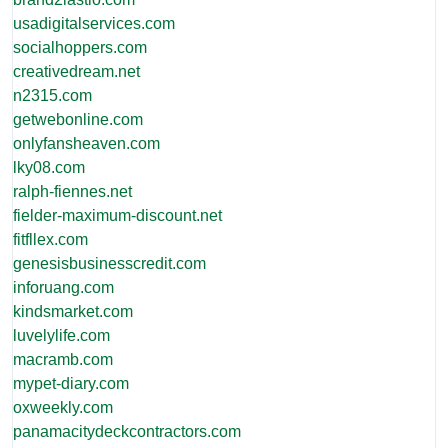
usadigitalservices.com
socialhoppers.com
creativedream.net
n2315.com
getwebonline.com
onlyfansheaven.com
lky08.com
ralph-fiennes.net
fielder-maximum-discount.net
fitfllex.com
genesisbusinesscredit.com
inforuang.com
kindsmarket.com
luvelylife.com
macramb.com
mypet-diary.com
oxweekly.com
panamacitydeckcontractors.com