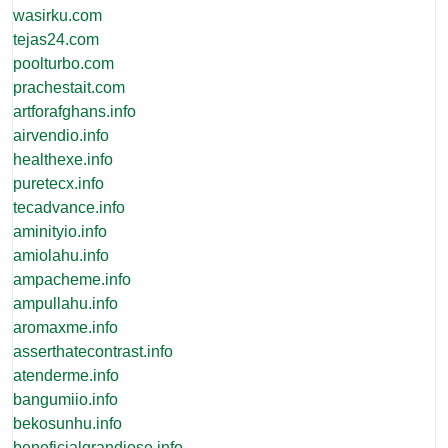
wasirku.com
tejas24.com
poolturbo.com
prachestait.com
artforafghans.info
airvendio.info
healthexe.info
puretecx.info
tecadvance.info
aminityio.info
amiolahu.info
ampacheme.info
ampullahu.info
aromaxme.info
asserthatecontrast.info
atenderme.info
bangumiio.info
bekosunhu.info
beneficialgrandiose.info