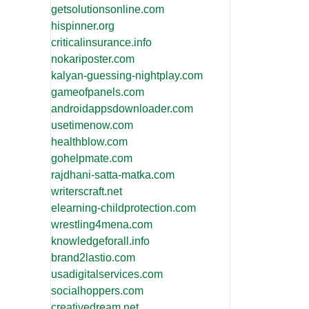
getsolutionsonline.com
hispinner.org
criticalinsurance.info
nokariposter.com
kalyan-guessing-nightplay.com
gameofpanels.com
androidappsdownloader.com
usetimenow.com
healthblow.com
gohelpmate.com
rajdhani-satta-matka.com
writerscraft.net
elearning-childprotection.com
wrestling4mena.com
knowledgeforall.info
brand2lastio.com
usadigitalservices.com
socialhoppers.com
creativedream.net