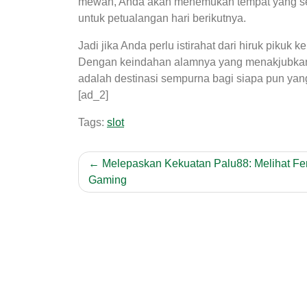
mewah, Anda akan menemukan tempat yang se
untuk petualangan hari berikutnya.
Jadi jika Anda perlu istirahat dari hiruk pikuk
Dengan keindahan alamnya yang menakjubkan, 
adalah destinasi sempurna bagi siapa pun yan
[ad_2]
Tags:
slot
Post
Melepaskan Kekuatan Palu88: Melihat F
Gaming
navigation