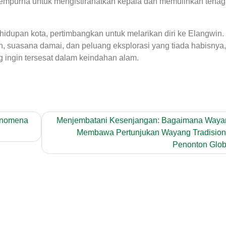
mpurna untuk mengistirahatkan kepala dan memulihkan tena
 kehidupan kota, pertimbangkan untuk melarikan diri ke Elangwin.
suasana damai, dan peluang eksplorasi yang tiada habisnya, 
g ingin tersesat dalam keindahan alam.
enomena
Menjembatani Kesenjangan: Bagaimana Way
Membawa Pertunjukan Wayang Tradision
Penonton Glob