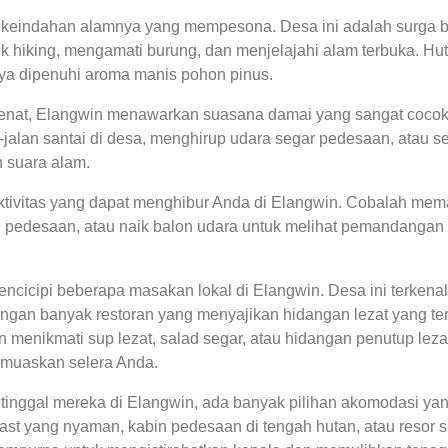
h keindahan alamnya yang mempesona. Desa ini adalah surga b
 hiking, mengamati burung, dan menjelajahi alam terbuka. Hut
ya dipenuhi aroma manis pohon pinus.
penat, Elangwin menawarkan suasana damai yang sangat cocok
n-jalan santai di desa, menghirup udara segar pedesaan, atau s
 suara alam.
aktivitas yang dapat menghibur Anda di Elangwin. Cobalah me
i pedesaan, atau naik balon udara untuk melihat pemandangan
encicipi beberapa masakan lokal di Elangwin. Desa ini terkenal
engan banyak restoran yang menyajikan hidangan lezat yang te
n menikmati sup lezat, salad segar, atau hidangan penutup leza
muaskan selera Anda.
inggal mereka di Elangwin, ada banyak pilihan akomodasi yan
fast yang nyaman, kabin pedesaan di tengah hutan, atau resor 