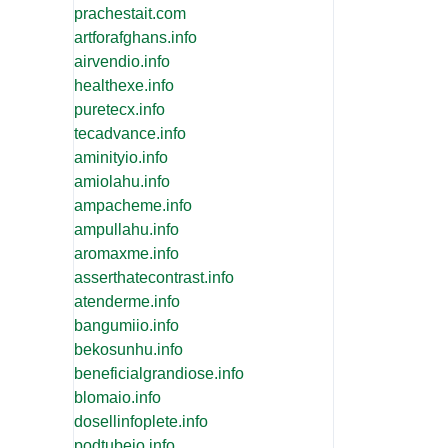
prachestait.com
artforafghans.info
airvendio.info
healthexe.info
puretecx.info
tecadvance.info
aminityio.info
amiolahu.info
ampacheme.info
ampullahu.info
aromaxme.info
asserthatecontrast.info
atenderme.info
bangumiio.info
bekosunhu.info
beneficialgrandiose.info
blomaio.info
dosellinfoplete.info
podtubeio.info