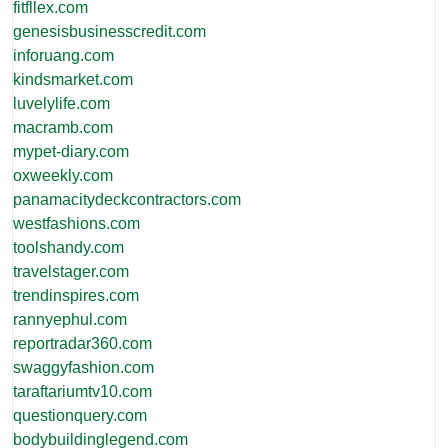
fitfllex.com
genesisbusinesscredit.com
inforuang.com
kindsmarket.com
luvelylife.com
macramb.com
mypet-diary.com
oxweekly.com
panamacitydeckcontractors.com
westfashions.com
toolshandy.com
travelstager.com
trendinspires.com
rannyephul.com
reportradar360.com
swaggyfashion.com
taraftariumtv10.com
questionquery.com
bodybuildinglegend.com