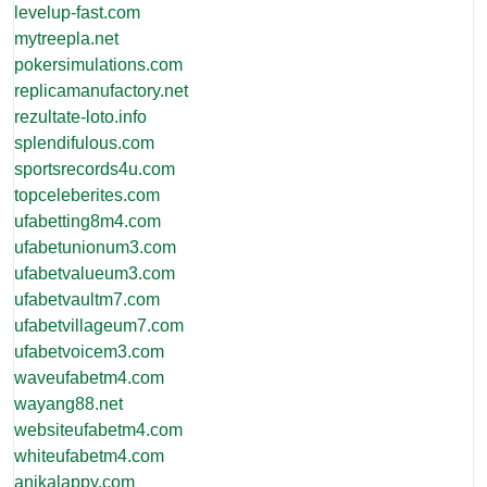
levelup-fast.com
mytreepla.net
pokersimulations.com
replicamanufactory.net
rezultate-loto.info
splendifulous.com
sportsrecords4u.com
topceleberites.com
ufabetting8m4.com
ufabetunionum3.com
ufabetvalueum3.com
ufabetvaultm7.com
ufabetvillageum7.com
ufabetvoicem3.com
waveufabetm4.com
wayang88.net
websiteufabetm4.com
whiteufabetm4.com
anikalappy.com