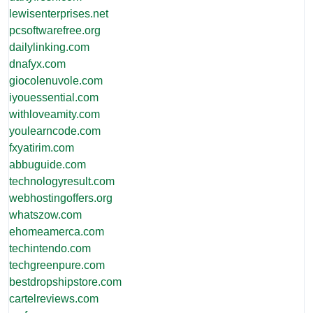
lewisenterprises.net
pcsoftwarefree.org
dailylinking.com
dnafyx.com
giocolenuvole.com
iyouessential.com
withloveamity.com
youlearncode.com
fxyatirim.com
abbuguide.com
technologyresult.com
webhostingoffers.org
whatszow.com
ehomeamerca.com
techintendo.com
techgreenpure.com
bestdropshipstore.com
cartelreviews.com