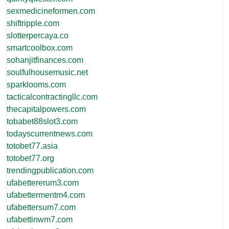
sexmedicineformen.com
shiftripple.com
slotterpercaya.co
smartcoolbox.com
sohanjitfinances.com
soulfulhousemusic.net
sparklooms.com
tacticalcontractingllc.com
thecapitalpowers.com
tobabet88slot3.com
todayscurrentnews.com
totobet77.asia
totobet77.org
trendingpublication.com
ufabettererum3.com
ufabettermentm4.com
ufabettersum7.com
ufabettinwm7.com