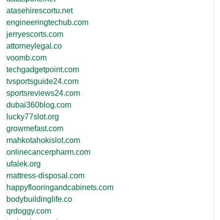
atasehirescortu.net
engineeringtechub.com
jerryescorts.com
attorneylegal.co
voomb.com
techgadgetpoint.com
tvsportsguide24.com
sportsreviews24.com
dubai360blog.com
lucky77slot.org
growmefast.com
mahkotahokislot.com
onlinecancerpharm.com
ufalek.org
mattress-disposal.com
happyflooringandcabinets.com
bodybuildinglife.co
qrdoggy.com