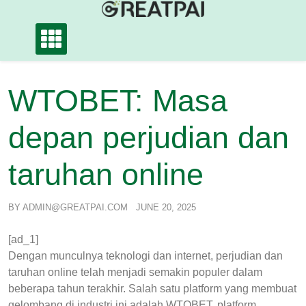
Skip
to
content
WTOBET: Masa
depan perjudian dan
taruhan online
BY
ADMIN@GREATPAI.COM
JUNE 20, 2025
[ad_1]
Dengan munculnya teknologi dan internet, perjudian dan
taruhan online telah menjadi semakin populer dalam
beberapa tahun terakhir. Salah satu platform yang membuat
gelombang di industri ini adalah WTOBET, platform