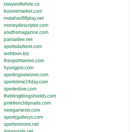
lawyersforhire.co
businemarket.com
matahari88play.net
moneydescriptor.com
youthsmagazine.com
painaidee.net
sportsdarkest.com
webtoon.biz
thesportswires.com
hyungpro.com
sportingnewsnet.com
sportstime24day.com
sporteslive.com
theblingblingshields.com
pinkfrenchtipnails.com
newgamestv.com
sportsgallerys.com
sportsmirrors.net
datasports.net