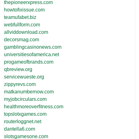
thepioneerxpress.com
howtofixissue.com
teamufabet.biz
webfullform.com
allviddownload.com
decorsmag.com
gamblingcasinonews.com
universitiesofamerica.net
progameofbrands.com
qbreview.org
servicewueste.org
zippyrevs.com
matkanumbernow.com
myjobcirculars.com
healthmoreoverfitness.com
topslotxgames.com
routerloggnet.net
dantella6.com
slotsgamesone.com