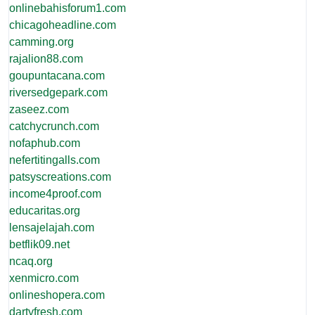
onlinebahisforum1.com
chicagoheadline.com
camming.org
rajalion88.com
goupuntacana.com
riversedgepark.com
zaseez.com
catchycrunch.com
nofaphub.com
nefertitingalls.com
patsyscreations.com
income4proof.com
educaritas.org
lensajelajah.com
betflik09.net
ncaq.org
xenmicro.com
onlineshopera.com
dartyfresh.com