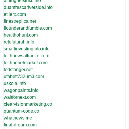
dininghelsinki.info
duanfrescariverside.info
etilerx.com
finestreplica.net
flounderandfumble.com
healthohunt.com
retefuturah.info
smartinvestinginfo.info
technewsalliance.com
technonetmarket.com
tedstanger.net
ufabett732um3.com
uskola.info
wagonpaints.info
waitfornext.com
clearvisionmarketing.co
quantum-code.co
whatnews.me
final-dream.com