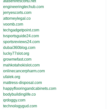
atasehirescortu.net
engineeringtechub.com
jerryescorts.com
attorneylegal.co
voomb.com
techgadgetpoint.com
tvsportsguide24.com
sportsreviews24.com
dubai360blog.com
lucky77slot.org
growmefast.com
mahkotahokislot.com
onlinecancerpharm.com
ufalek.org
mattress-disposal.com
happyflooringandcabinets.com
bodybuildinglife.co
qrdoggy.com
technologygud.com