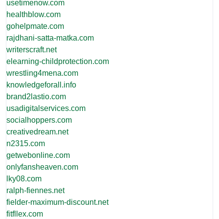
usetimenow.com
healthblow.com
gohelpmate.com
rajdhani-satta-matka.com
writerscraft.net
elearning-childprotection.com
wrestling4mena.com
knowledgeforall.info
brand2lastio.com
usadigitalservices.com
socialhoppers.com
creativedream.net
n2315.com
getwebonline.com
onlyfansheaven.com
lky08.com
ralph-fiennes.net
fielder-maximum-discount.net
fitfllex.com