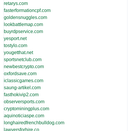
retarys.com
fasterformationcpf.com
goldensnuggles.com
lookbattlemap.com
buyrdpservice.com
yesport.net
tostylo.com
yougetthat.net
sportsnetclub.com
newbestcrypto.com
oxfordsave.com
iclassicgames.com
saung-artikel.com
fasthokivip2.com
observersports.com
cryptominingplus.com
aquinoticiaspe.com
longhairedfrenchbulldog.com
lawyersforhire.co