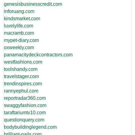
genesisbusinesscredit.com
inforuang.com
kindsmarket.com
luvelylife.com
macramb.com
mypet-diary.com
oxweekly.com
panamacitydeckcontractors.com
westfashions.com
toolshandy.com
travelstager.com
trendinspires.com
rannyephul.com
reportradar360.com
swaggyfashion.com
taraftariumtv10.com
questionquery.com
bodybuildinglegend.com
brilliant-nails.com