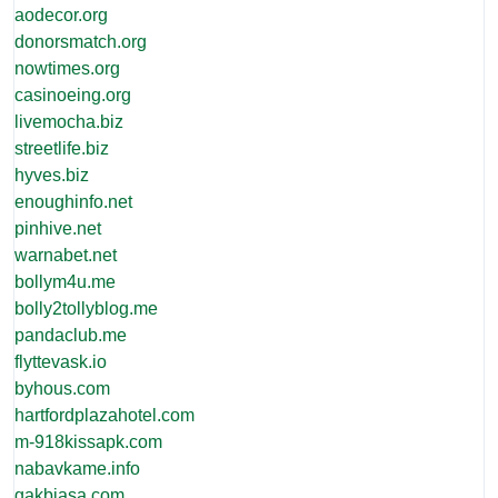
aodecor.org
donorsmatch.org
nowtimes.org
casinoeing.org
livemocha.biz
streetlife.biz
hyves.biz
enoughinfo.net
pinhive.net
warnabet.net
bollym4u.me
bolly2tollyblog.me
pandaclub.me
flyttevask.io
byhous.com
hartfordplazahotel.com
m-918kissapk.com
nabavkame.info
gakbiasa.com