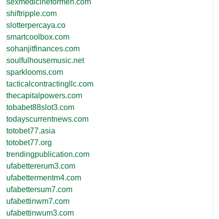
sexmedicineformen.com
shiftripple.com
slotterpercaya.co
smartcoolbox.com
sohanjitfinances.com
soulfulhousemusic.net
sparklooms.com
tacticalcontractingllc.com
thecapitalpowers.com
tobabet88slot3.com
todayscurrentnews.com
totobet77.asia
totobet77.org
trendingpublication.com
ufabettererum3.com
ufabettermentm4.com
ufabettersum7.com
ufabettinwm7.com
ufabettinwum3.com