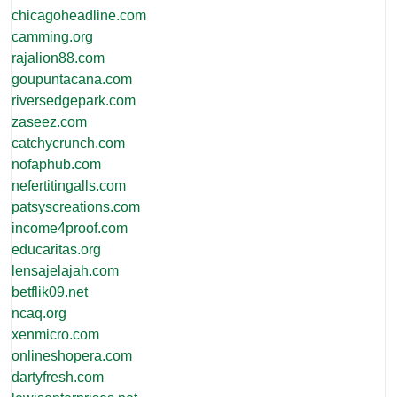
chicagoheadline.com
camming.org
rajalion88.com
goupuntacana.com
riversedgepark.com
zaseez.com
catchycrunch.com
nofaphub.com
nefertitingalls.com
patsyscreations.com
income4proof.com
educaritas.org
lensajelajah.com
betflik09.net
ncaq.org
xenmicro.com
onlineshopera.com
dartyfresh.com