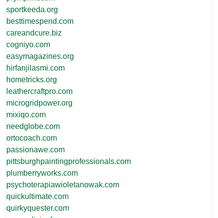
sportkeeda.org
besttimespend.com
careandcure.biz
cogniyo.com
easymagazines.org
hirfanjilasmi.com
hometricks.org
leathercraftpro.com
microgridpower.org
mixiqo.com
needglobe.com
ortocoach.com
passionawe.com
pittsburghpaintingprofessionals.com
plumberryworks.com
psychoterapiawioletanowak.com
quickultimate.com
quirkyquester.com