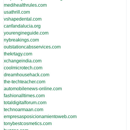
medihealthrules.com
usathrill.com
vshapedental.com
canfandalucia.org
yourengineguide.com
nybreakings.com
outstationcabsservices.com
thekrtagy.com
xchangeindia.com
coolmicrotech.com
dreamhousehack.com
the-techteacher.com
automobilenews-online.com
fashionalltimes.com
totaldigitalforum.com
technoarmaan.com
empresasposicionamientoweb.com
tonybestcosmetics.com