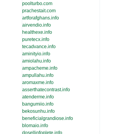
poolturbo.com
prachestait.com
artforafghans.info
airvendio.info
healthexe.info
puretecx.info
tecadvance.info
aminityio.info
amiolahu.info
ampacheme.info
ampullahu.info
aromaxme.info
asserthatecontrast.info
atenderme.info
bangumiio.info
bekosunhu.info
beneficialgrandiose.info
blomaio.info
dosellinfoplete.info