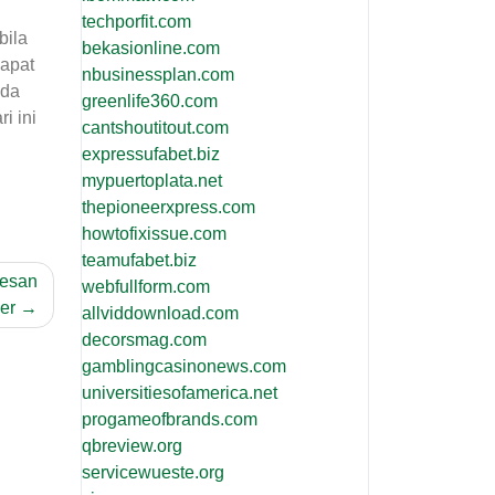
techporfit.com
bila
bekasionline.com
dapat
nbusinessplan.com
nda
greenlife360.com
i ini
cantshoutitout.com
expressufabet.biz
mypuertoplata.net
thepioneerxpress.com
howtofixissue.com
teamufabet.biz
sesan
webfullform.com
er
allviddownload.com
decorsmag.com
gamblingcasinonews.com
universitiesofamerica.net
progameofbrands.com
qbreview.org
servicewueste.org