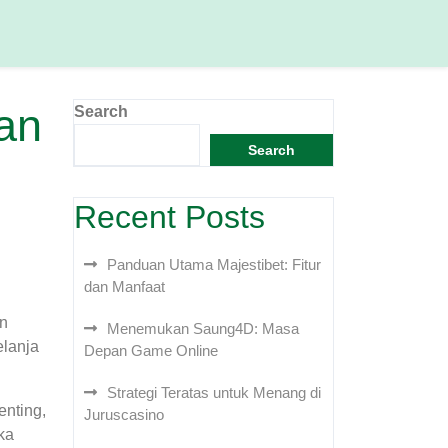
an
Search
Search
Recent Posts
Panduan Utama Majestibet: Fitur
dan Manfaat
n
an
Menemukan Saung4D: Masa
elanja
Depan Game Online
Strategi Teratas untuk Menang di
enting,
Juruscasino
ka