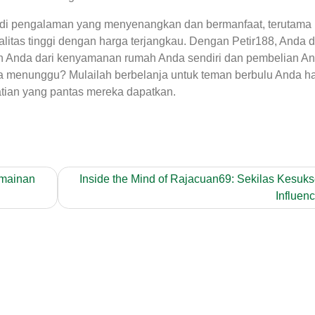
di pengalaman yang menyenangkan dan bermanfaat, terutama 
litas tinggi dengan harga terjangkau. Dengan Petir188, Anda 
n Anda dari kenyamanan rumah Anda sendiri dan pembelian A
 menunggu? Mulailah berbelanja untuk teman berbulu Anda har
atian yang pantas mereka dapatkan.
rmainan
Inside the Mind of Rajacuan69: Sekilas Kesuk
Influenc