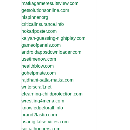
matkagameresultsview.com
getsolutionsonline.com
hispinner.org
criticalinsurance.info
nokariposter.com
kalyan-guessing-nightplay.com
gameofpanels.com
androidappsdownloader.com
usetimenow.com
healthblow.com
gohelpmate.com
rajdhani-satta-matka.com
writerscraft.net
elearning-childprotection.com
wrestling4mena.com
knowledgeforall.info
brand2lastio.com
usadigitalservices.com
socialhoppers.com